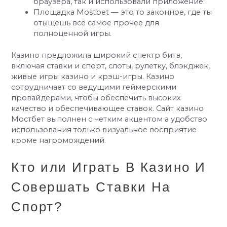
браузера, так и использовали приложение.
Площадка Mostbet — это то законное, где ты
отыщешь всё самое прочее для
полноценной игры.
Казино предложила широкий спектр битв,
включая ставки и спорт, слоты, рулетку, блэкджек,
живые игры казино и крэш-игры. Казино
сотрудничает со ведущими геймерскими
провайдерами, чтобы обеспечить высоких
качество и обеспечивающее ставок. Сайт казино
Мостбет выполнен с четким акцентом а удобство
использования только визуальное восприятие
кроме нагромождений.
Кто или Играть В Казино И
Совершать Ставки На
Спорт?