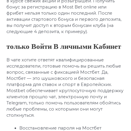
в курсе свежих акций и розыгрышей. Получить
бонус за регистрацию в Most Bet online или
фрибет нельзя только один последний. После
активации стартового бонуса и первого депозита,
вы получит доступ к вторым бонусам клуба (на
следующие 4 депозита, к примеру).
только Войти В личными Кабинет
В чате хотите ответят квалифицированные
исследователи, готовые помочь вы решить любые
вопрос, связанные с фиксацией Мостбет. Да,
Мостбет — это шушковского и безопасная
платформа для ставок и спорт в Европейских.
Mostbet обеспечивает круглосуточную поддержку
клиентов прошло чат, электронную почту и
Telegram, только помочь пользователям обойтись
любые проблемы, со которыми они могут
столкнуться.
Восстановление пароля на Мостбет