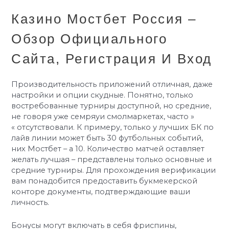
Казино Мостбет Россия –
Обзор Официального
Сайта, Регистрация И Вход
Производительность приложений отличная, даже
настройки и опции скудные. Понятно, только
востребованные турниры доступной, но средние,
не говоря уже семряуи смолмаркетах, часто »
« отсутствовали. К примеру, только у лучших БК по
лайв линии может быть 30 футбольных событий,
них Мостбет – а 10. Количество матчей оставляет
желать лучшая – представлены только основные и
средние турниры. Для прохождения верификации
вам понадобится предоставить букмекерской
конторе документы, подтверждающие ваши
личность.
Бонусы могут включать в себя фриспины,