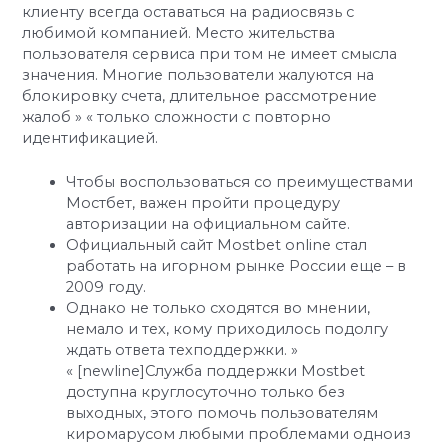
клиенту всегда оставаться на радиосвязь с
любимой компанией. Место жительства
пользователя сервиса при том не имеет смысла
значения. Многие пользователи жалуются на
блокировку счета, длительное рассмотрение
жалоб » « только сложности с повторно
идентификацией.
Чтобы воспользоваться со преимуществами
Мостбет, важен пройти процедуру
авторизации на официальном сайте.
Официальный сайт Mostbet online стал
работать на игорном рынке России еще – в
2009 году.
Однако не только сходятся во мнении,
немало и тех, кому приходилось подолгу
ждать ответа техподдержки. »
« [newline]Служба поддержки Mostbet
доступна круглосуточно только без
выходных, этого помочь пользователям
киромарусом любыми проблемами одноиз