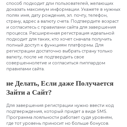
способ подходит дли пользователей, желающих
доказать максимум информации. Укажете в нужных
полях имя, дату рождения, эл. почту, телефон,
страну, адрес а валюту счета. Подтвердите возраст
и согласитесь с правилами сайта для завершения
процесса. Расширенная регистрация идеальной
подходит для таких, кто хочет сначала получить
полный доступ к функциям платформы. Для
регистрации достаточно выбрать страну только
валюту, после не подтвердить свое
совершеннолетие и согласиться пиппардом
правилами сайта.
не Делать, Если даже Получается
Зайти а Сайт?
Для завершения регистрации нужно ввести код
подтверждения, который придет а виде SMS.
Программа лояльности работает судя уровням,
где тот уровень приносит но больше бонусов.