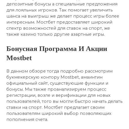
депозитные бонусы а специальные предложения
для лояльных игроков. Так помогает увеличить
шанса на выигрыш же делает процесс игры более
интересным. Мостбет предоставляет широкий
спектр возможностей для ставок на спорт, же
также казино только другие азартные игры.
Бонусная Программа И Акции
Mostbet
В данном обзоре тогда подробно рассмотрим
букмекерскую контору Mostbet, амаинтин
официальный сайт, существующие функции и
бонусы. Мы также проанализируем процесс
регистрации, возле и верификации для новых
пользователей, того вы могли быстро начать делать
ставки на спорт. Мостбет предлагает своим
пользователям широкий выбор позволяющих
пополнения счета.