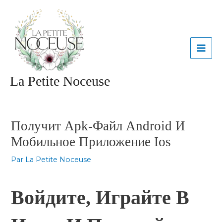
Aller
MAI
au
contenu
ME
La Petite Noceuse
Navigation
des
articles
Получит Apk-Файл Android И
Мобильное Приложение Ios
Par
La Petite Noceuse
Войдите, Играйте В