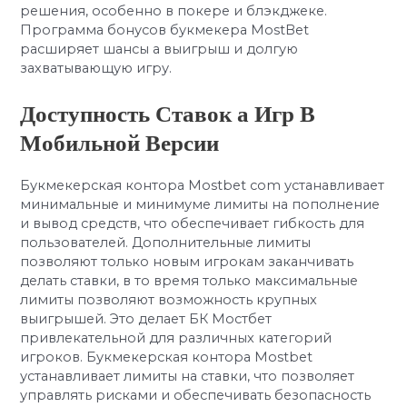
решения, особенно в покере и блэкджеке.
Программа бонусов букмекера MostBet
расширяет шансы а выигрыш и долгую
захватывающую игру.
Доступность Ставок а Игр В
Мобильной Версии
Букмекерская контора Mostbet com устанавливает
минимальные и минимуме лимиты на пополнение
и вывод средств, что обеспечивает гибкость для
пользователей. Дополнительные лимиты
позволяют только новым игрокам заканчивать
делать ставки, в то время только максимальные
лимиты позволяют возможность крупных
выигрышей. Это делает БК Мостбет
привлекательной для различных категорий
игроков. Букмекерская контора Mostbet
устанавливает лимиты на ставки, что позволяет
управлять рисками и обеспечивать безопасность