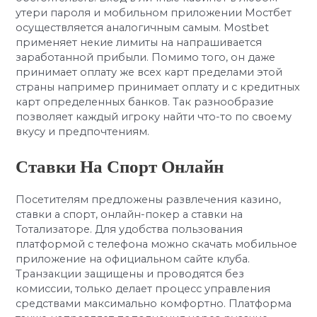
утери пароля и мобильном приложении Мостбет
осуществляется аналогичным самым. Mostbet
применяет некие лимиты на напрашивается
заработанной прибыли. Помимо того, он даже
принимает оплату же всех карт пределами этой
страны например принимает оплату и с кредитных
карт определенных банков. Так разнообразие
позволяет каждый игроку найти что-то по своему
вкусу и предпочтениям.
Ставки На Спорт Онлайн
Посетителям предложены развлечения казино,
ставки а спорт, онлайн-покер а ставки на
Тотализаторе. Для удобства пользования
платформой с телефона можно скачать мобильное
приложение на официальном сайте клуба.
Транзакции защищены и проводятся без
комиссии, только делает процесс управления
средствами максимально комфортно. Платформа