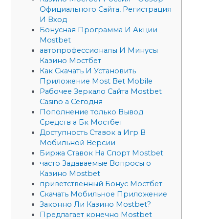
Официального Сайта, Регистрация
И Вход
Бонусная Программа И Акции
Mostbet
автопрофессионалы И Минусы
Казино Мостбет
Как Скачать И Установить
Приложение Most Bet Mobile
Рабочее Зеркало Сайта Mostbet
Casino а Сегодня
Пополнение только Вывод
Средств а Бк Мостбет
Доступность Ставок а Игр В
Мобильной Версии
Биржа Ставок На Спорт Mostbet
часто Задаваемые Вопросы о
Казино Mostbet
приветственный Бонус Мостбет
Скачать Мобильное Приложение
Законно Ли Казино Mostbet?
Предлагает конечно Mostbet