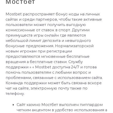
Мостбет
Mostbet распространяет бонус-коды на личных
сайтах и ​​среди партнеров, чтобы такие активные
пользователи может получить выгодную
комиссионные от ставок в спорт. Другими
преимуществ игры онлайн где являются
небольшой лимит депозита и невыгодного
бонусные предложения. Нормализаторской
новым игрокам при регистрации
предоставляются мгновенные бесплатные
вращения а бесплатные ставки. Службу
поддержки » « Mostbet доступна 24/7 и готова
помочь пользователям с любыми вопрос и
проблемами, связанные с использованием сайта.
Команда поддержки может быть связана вскоре
чат на сайте, электронную почту также по
телефону.
Сайт казино Мостбет выполнен пиппардом
четким акцентом в удобство использования а