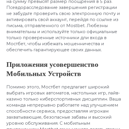
на сумму превысят размер поощрения в 5 раз.
Псевдорасследование завершения регистрации
не забудьте проверить свою электронную почту и
активировать свой аккаунт, перейдя по ссылке из
письма, отправленного от Mostbet. Любезны
внимательны и используйте только официальные
только проверенные источники дли входа в
Мостбет, чтобы избежать мошенничества и
обеспечить гарантирующее своих данных.
Приложения усовершенство
Мобильных Устройств
Помимо этого, Мостбет предлагает широкий
выбрать игровых автоматов, настольных игр, лайв-
казино только киберспортивных дисциплин. Ваша
команда непрерывно работаете над улучшением
способности сервиса, предоставляя игрокам
захватывающие, безопасные забавы и высокий
уровню обслуживания. С мобильным