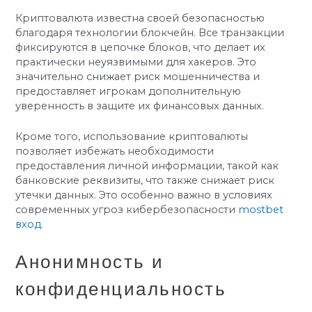
Криптовалюта известна своей безопасностью
благодаря технологии блокчейн. Все транзакции
фиксируются в цепочке блоков, что делает их
практически неуязвимыми для хакеров. Это
значительно снижает риск мошенничества и
предоставляет игрокам дополнительную
уверенность в защите их финансовых данных.
Кроме того, использование криптовалюты
позволяет избежать необходимости
предоставления личной информации, такой как
банковские реквизиты, что также снижает риск
утечки данных. Это особенно важно в условиях
современных угроз кибербезопасности
mostbet
вход
.
Анонимность и
конфиденциальность