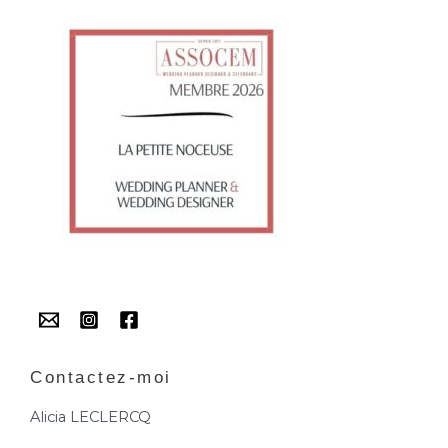
Contactez-moi
Alicia LECLERCQ