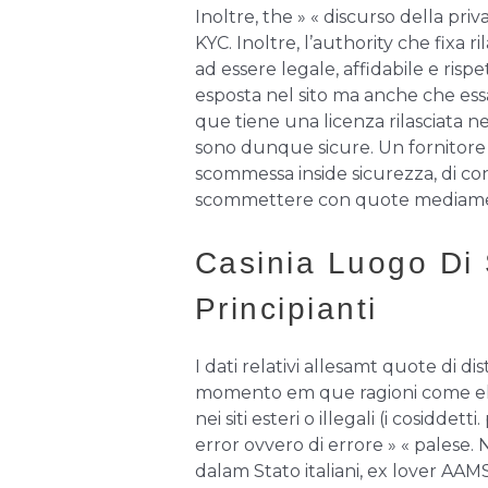
Inoltre, the » « discurso della pr
KYC. Inoltre, l’authority che fixa 
ad essere legale, affidabile e risp
esposta nel sito ma anche che es
que tiene una licenza rilasciata n
sono dunque sicure. Un fornitore
scommessa inside sicurezza, di co
scommettere con quote mediame
Casinia Luogo Di 
Principianti
I dati relativi allesamt quote di d
momento em que ragioni come el 
nei siti esteri o illegali (i cosid
error ovvero di errore » « palese
dalam Stato italiani, ex lover AAM