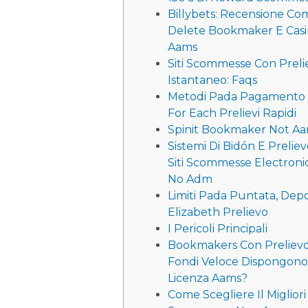
Billybets: Recensione Co
Delete Bookmaker E Cas
Aams
Siti Scommesse Con Preli
Istantaneo: Faqs
Metodi Pada Pagamento I
For Each Prelievi Rapidi
Spinit Bookmaker Not A
Sistemi Di Bidón E Preliev
Siti Scommesse Electroni
No Adm
Limiti Pada Puntata, Depo
Elizabeth Prelievo
I Pericoli Principali
Bookmakers Con Prelievo
Fondi Veloce Dispongono
Licenza Aams?
Come Scegliere Il Migliori 