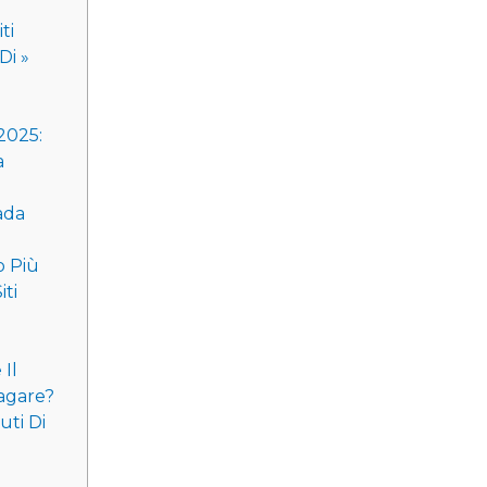
ti
Di »
2025:
a
ada
o Più
iti
Il
agare?
uti Di