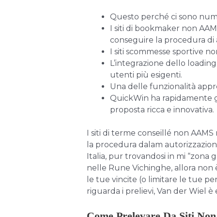
Questo perché ci sono numer
I siti di bookmaker non AAMS
conseguire la procedura di a
I siti scommesse sportive non
L’integrazione dello loading
utenti più esigenti.
Una delle funzionalità appre
QuickWin ha rapidamente g
proposta ricca e innovativa.
I siti di terme conseillé non AAMS
la procedura dalam autorizzazione i
Italia, pur trovandosi in mi “zona
nelle Rune Vichinghe, allora non è 
le tue vincite (o limitare le tue 
riguarda i prelievi, Van der Wiel 
Come Prelevare Da Siti Non 