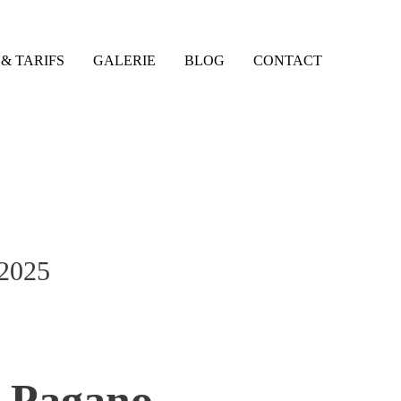
& TARIFS
GALERIE
BLOG
CONTACT
 2025
 Pagano