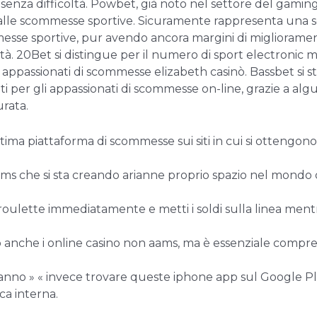
nza difficoltà. Powbet, già noto nel settore del gaming,
alle scommesse sportive. Sicuramente rappresenta una so
esse sportive, pur avendo ancora margini di migliorame
tà. 20Bet si distingue per il numero di sport electronic 
 appassionati di scommesse elizabeth casinò. Bassbet si
ti per gli appassionati di scommesse on-line, grazie a alg
rata.
ima piattaforma di scommesse sui siti in cui si ottengono 
s che si sta creando arianne proprio spazio nel mondo d
la roulette immediatamente e metti i soldi sulla linea ment
anche i online casino non aams, ma è essenziale compre
anno » « invece trovare queste iphone app sul Google Pl
ca interna.