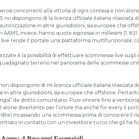
osi concorrenti alla vittoria di ogni contesa e non alon
 no dispongono di la licenza ufficiale italiana rilasciata
utorizzazione in altre giurisdizioni, sia europee che offs
 AAMS, invece, hanno quote espresse in millesimi (1. 831 e 
 live rende il portale una piattaforma multifunzionale, 
zzate è la possibilità di effettuare scommesse live sugli e
uadagnato terreno nel panorama delle scommesse onlin
 non dispongono di mi licenza ufficiale italiana rilasciata
n altre giurisdizioni, sia europee che offshore. Pertanto, 
 grigia” de diritto comunitario. Puoi vincere fino a ventic
alone divertente per l’onore ma anche for every il portafog
perdite) incassando una scommessa prima di conoscere il ri
è entrato in contatto con un investitore turco che gli ha
Aams: 4 Passaggi Essenziali