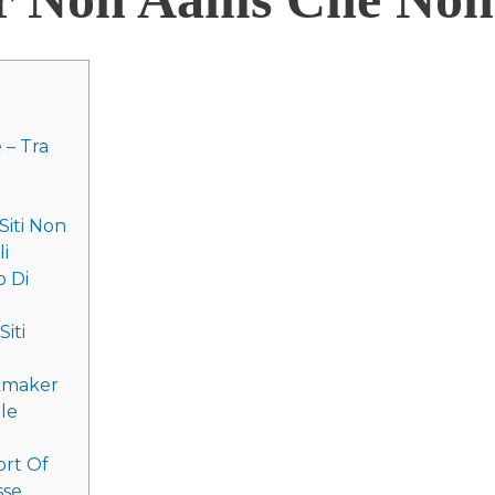
 – Tra
iti Non
i
o Di
iti
kmaker
le
rt Of
sse