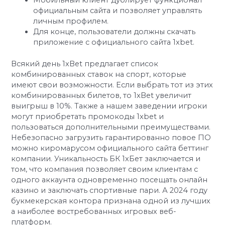
Мобильный клиент дублирует функционал
официальным сайта и позволяет управлять
личным профилем.
Для конце, пользователи должны скачать
приложение с официального сайта 1xbet.
Всякий день 1xBet предлагает список
комбинированных ставок на спорт, которые
имеют свои возможности. Если выбрать тот из этих
комбинированных билетов, то 1xBet увеличит
выигрыш в 10%. Также а нашем заведении игроки
могут приобретать промокоды 1xbet и
пользоваться дополнительными преимуществами.
Небезопасно загрузить гарантированно повое ПО
можно киромарусом официального сайта беттинг
компании. Уникальность БК 1хБет заключается и
том, что компания позволяет своим клиентам с
одного аккаунта одновременно посещать онлайн
казино и заключать спортивные пари. А 2024 году
букмекерская контора признана одной из лучших
а наиболее востребованных игровых веб-
платформ.