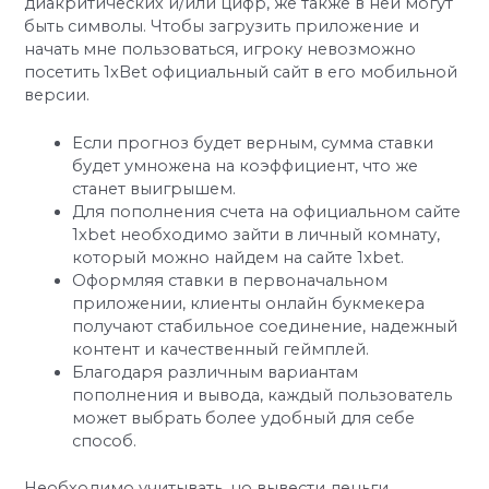
диакритических и/или цифр, же также в ней могут
быть символы. Чтобы загрузить приложение и
начать мне пользоваться, игроку невозможно
посетить 1xBet официальный сайт в его мобильной
версии.
Если прогноз будет верным, сумма ставки
будет умножена на коэффициент, что же
станет выигрышем.
Для пополнения счета на официальном сайте
1xbet необходимо зайти в личный комнату,
который можно найдем на сайте 1xbet.
Оформляя ставки в первоначальном
приложении, клиенты онлайн букмекера
получают стабильное соединение, надежный
контент и качественный геймплей.
Благодаря различным вариантам
пополнения и вывода, каждый пользователь
может выбрать более удобный для себе
способ.
Необходимо учитывать, но вывести деньги