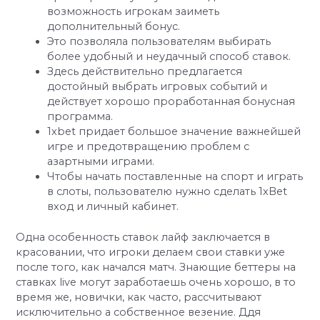
возможность игрокам заиметь
дополнительный бонус.
Это позволяла пользователям выбирать
более удобный и неудачный способ ставок.
Здесь действительно предлагается
достойный выбрать игровых событий и
действует хорошо проработанная бонусная
программа.
1xbet придает большое значение важнейшей
игре и предотвращению проблем с
азартными играми.
Чтобы начать поставленные на спорт и играть
в слоты, пользователю нужно сделать 1xBet
вход и личный кабинет.
Одна особенность ставок лайф заключается в
красовании, что игроки делаем свои ставки уже
после того, как начался матч. Знающие беттеры на
ставках live могут заработаешь очень хорошо, в то
время же, новички, как часто, рассчитывают
исключительно а собственное везение. Ддя