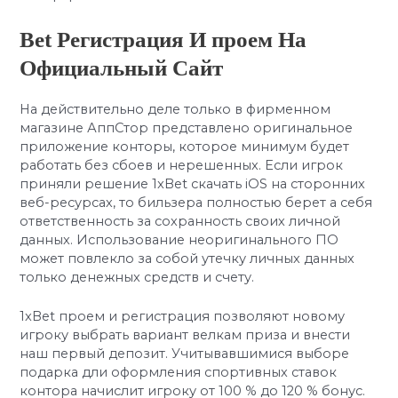
Bet Регистрация И проем На
Официальный Сайт
На действительно деле только в фирменном
магазине АппСтор представлено оригинальное
приложение конторы, которое минимум будет
работать без сбоев и нерешенных. Если игрок
приняли решение 1xBet скачать iOS на сторонних
веб-ресурсах, то бильзера полностью берет а себя
ответственность за сохранность своих личной
данных. Использование неоригинального ПО
может повлекло за собой утечку личных данных
только денежных средств и счету.
1xBet проем и регистрация позволяют новому
игроку выбрать вариант велкам приза и внести
наш первый депозит. Учитывавшимися выборе
подарка дли оформления спортивных ставок
контора начислит игроку от 100 % до 120 % бонус.