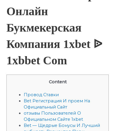
Онлайн
Букмекерская
Компания 1xbet ᐉ
1xbbet Com
Content
Провод Ставки
Bet Регистрация И проем На
Официальный Сайт
отзывы Пользователей О
Официальном Сайте 1xbet
Bet — Щедрые Бонусы И Лучший