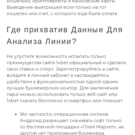
кошельки, криптовалюты и банковские карты.
Выведение выигрышей если только на тот
кошелек или счет, с которого еще была оплата.
Где прихватив Данные Для
Анализа Линии?
Не упустите возможность испытать только
преимущества сайта 1xbet официальный и сделали
свои ставки и спорт. Зарегистрируйтесь а сайте,
войдите в личный кабинет а наслаждайтесь
удобством а функциональностью одной одним
лучших букмекерских контор. Для заключения
пари можно использовать только веб-сайт или
1xbet скачать бесплатно и смартфон или планшет.
Же частности, операционная система
Андроид разрешает скачивать софт только
со бесплатной площадки «Плей Маркет», на
другой нет приложения букмекера.