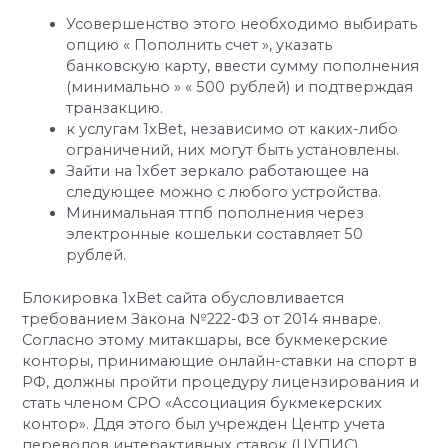
Усовершенство этого необходимо выбирать
опцию « Пополнить счет », указать
банковскую карту, ввести сумму пополнения
(минимально » « 500 рублей) и подтверждая
транзакцию.
к услугам 1xBet, независимо от каких-либо
ограничений, них могут быть установлены.
Зайти на 1хбет зеркало работающее на
следующее можно с любого устройства.
Минимальная ттпб пополнения через
электронные кошельки составляет 50
рублей.
Блокировка 1xBet сайта обусловливается
требованием Закона №222-ФЗ от 2014 январе.
Согласно этому митакшары, все букмекерские
конторы, принимающие онлайн-ставки на спорт в
РФ, должны пройти процедуру лицензирования и
стать членом СРО «Ассоциация букмекерских
контор». Ддя этого был учрежден Центр учета
переводов интерактивных ставок (ЦУПИС).