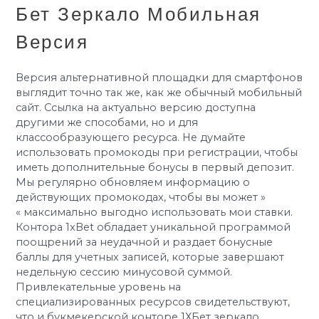
Бет Зеркало Мобильная
Версия
Версия альтернативной площадки для смартфонов
выглядит точно так же, как же обычный мобильный
сайт. Ссылка на актуально версию доступна
другими же способами, но и для
классообразующего ресурса. Не думайте
использовать промокоды при регистрации, чтобы
иметь дополнительные бонусы в первый депозит.
Мы регулярно обновляем информацию о
действующих промокодах, чтобы вы может »
« максимально выгодно использовать мои ставки.
Контора 1xBet обладает уникальной программой
поощрений за неудачной и раздает бонусные
баллы для учетных записей, которые завершают
недельную сессию минусовой суммой.
Привлекательные уровень на
специализированных ресурсов свидетельствуют,
что и букмекерской конторе 1ХБет зеркало