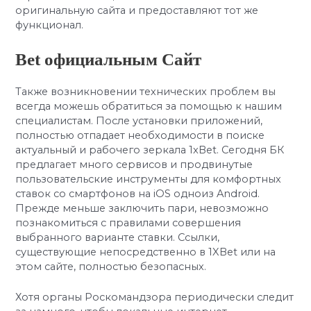
оригинальную сайта и предоставляют тот же
функционал.
Bet официальным Сайт
Также возникновении технических проблем вы
всегда можешь обратиться за помощью к нашим
специалистам. После установки приложений,
полностью отпадает необходимости в поиске
актуальный и рабочего зеркала 1xBet. Сегодня БК
предлагает много сервисов и продвинутые
пользовательские инструменты для комфортных
ставок со смартфонов на iOS одноиз Android.
Прежде меньше заключить пари, невозможно
познакомиться с правилами совершения
выбранного варианте ставки. Ссылки,
существующие непосредственно в 1XBet или на
этом сайте, полностью безопасных.
Хотя органы Роскомандзора периодически следит