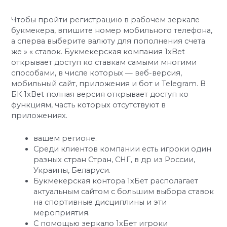
Чтобы пройти регистрацию в рабочем зеркале
букмекера, впишите номер мобильного телефона,
а сперва выберите валюту для пополнения счета
же » « ставок. Букмекерская компания 1xBet
открывает доступ ко ставкам самыми многими
способами, в числе которых — веб-версия,
мобильный сайт, приложения и бот и Telegram. В
БК 1xBet полная версия открывает доступ ко
функциям, часть которых отсутствуют в
приложениях.
вашем регионе.
Среди клиентов компании есть игроки один
разных стран Стран, СНГ, в др из России,
Украины, Беларуси.
Букмекерская контора 1хБет располагает
актуальным сайтом с большим выбора ставок
на спортивные дисциплины и эти
мероприятия.
С помощью зеркало 1хБет игроки