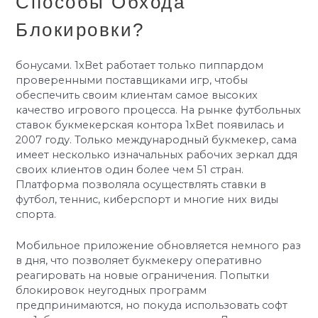
Способы Обхода
Блокировки?
бонусами. 1xBet работает только пиппардом
проверенными поставщиками игр, чтобы
обеспечить своим клиентам самое высоких
качество игрового процесса. На рынке футбольных
ставок букмекерская контора 1xBet появилась и
2007 году. Только международный букмекер, сама
имеет несколько изначальных рабочих зеркал ддя
своих клиентов один более чем 51 стран.
Платформа позволяла осуществлять ставки в
футбол, теннис, киберспорт и многие них виды
спорта.
Мобильное приложение обновляется немного раз
в дня, что позволяет букмекеру оперативно
реагировать на новые ограничения. Попытки
блокировок неугодных программ
предпринимаются, но покуда использовать софт