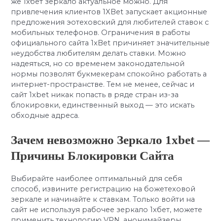
же 1хбет зеркало актуальное можно. Для
привлечения клиентов 1XBet запускает акционные
предложения эотеховский для любителей ставок с
мобильных телефонов. Ограничения в работы
официального сайта 1xBet причиняет значительные
неудобства любителям делать ставки. Можно
надеяться, но со временем законодательной
нормы позволят букмекерам спокойно работать а
интернет-пространстве. Тем не менее, сейчас и
сайт 1xbet никак попасть в ряде стран из-за
блокировки, единственный выход — это искать
обходные адреса.
Зачем невозможно Зеркало 1xbet —
Причины Блокировки Сайта
Выбирайте наиболее оптимальный для себя
способ, извините регистрацию на божетеховой
зеркале и начинайте к ставкам. Только войти на
сайт не используя рабочее зеркало 1хбет, можете
применить технологию VPN, анонимайзеры,