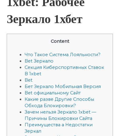
1xbet: Рабочее
Зеркало 1хбет
Content
Что Такое Система Лояльности?
Bet Зеркало
Секция Киберспортивных Ставок
В 1xbet
Bet
Бет Зеркало Мобильная Версия
Bet официальному Сайт
Какие разве Другие Способы
Обхода Блокировки?
Зачем нельзя Зеркало 1xbet —
Причины Блокировки Сайта
Преимущества а Недостатки
Зеркал