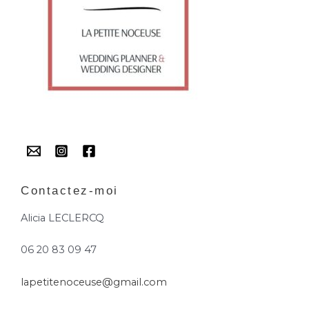
Contactez-moi
Alicia LECLERCQ
06 20 83 09 47
lapetitenoceuse@gmail.com