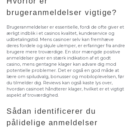
Hvorfor er
brugeranmeldelser vigtige?
Brugeranmeldelser er essentielle, fordi de ofte giver et
ærligt indblik i et casinos kvalitet, kundeservice og
udbetalingstid. Mens casinoer selv kan fremhæve
deres fordele og skjule ulemper, er erfaringer fra andre
brugere mere troværdige. En stor mængde positive
anmeldelser giver en stærk indikation af et godt
casino, mens gentagne klager kan advare dig mod
potentielle problemer. Det er også en god måde at
lære om spiludvalg, bonusser og mobiloplevelsen, før
du tilmelder dig. Reviews kan også kaste lys over,
hvordan casinoet håndterer klager, hvilket er et vigtigt
aspekt af troværdighed.
Sådan identificerer du
pålidelige anmeldelser