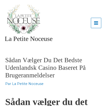
Aller
MAI
au
contenu
ME
La Petite Noceuse
Navigation
des
articles
Sådan Vælger Du Det Bedste
Udenlandsk Casino Baseret På
Brugeranmeldelser
Par
La Petite Noceuse
Sådan vælger du det