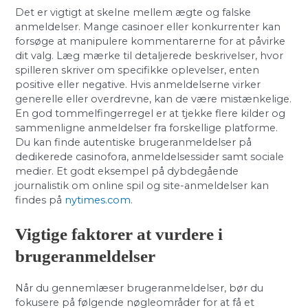
Det er vigtigt at skelne mellem ægte og falske
anmeldelser. Mange casinoer eller konkurrenter kan
forsøge at manipulere kommentarerne for at påvirke
dit valg. Læg mærke til detaljerede beskrivelser, hvor
spilleren skriver om specifikke oplevelser, enten
positive eller negative. Hvis anmeldelserne virker
generelle eller overdrevne, kan de være mistænkelige.
En god tommelfingerregel er at tjekke flere kilder og
sammenligne anmeldelser fra forskellige platforme.
Du kan finde autentiske brugeranmeldelser på
dedikerede casinofora, anmeldelsessider samt sociale
medier. Et godt eksempel på dybdegående
journalistik om online spil og site-anmeldelser kan
findes på
nytimes.com
.
Vigtige faktorer at vurdere i
brugeranmeldelser
Når du gennemlæser brugeranmeldelser, bør du
fokusere på følgende nøgleområder for at få et