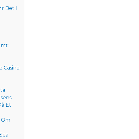
Mr Bet I
omt:
e Casino
lta
isens
På Et
ss Om
 Sea