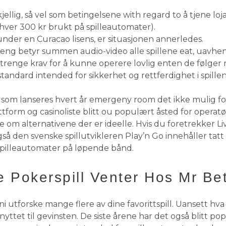
jellig, så vel som betingelsene with regard to å tjene lo
 hver 300 kr brukt på spilleautomater).
nder en Curacao lisens, er situasjonen annerledes.
ng betyr summen audio-video alle spillene eat, uavhengi
trenge krav for å kunne operere lovlig enten de følger n
standard intended for sikkerhet og rettferdighet i spillen
om lanseres hvert år emergeny room det ikke mulig fo
ttform og casinoliste blitt ou populært åsted for operatø
om alternativene der er ideelle. Hvis du foretrekker Live 
 Også den svenske spillutvikleren Play’n Go innehåller ta
pilleautomater på løpende bånd.
e Pokerspill Venter Hos Mr Be
utforske mange flere av dine favorittspill. Uansett hva m
tet til gevinsten. De siste årene har det også blitt popu