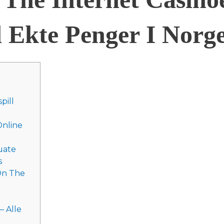
 Ekte Penger I Norge
pill
Online
uate
s
 On The
– Alle