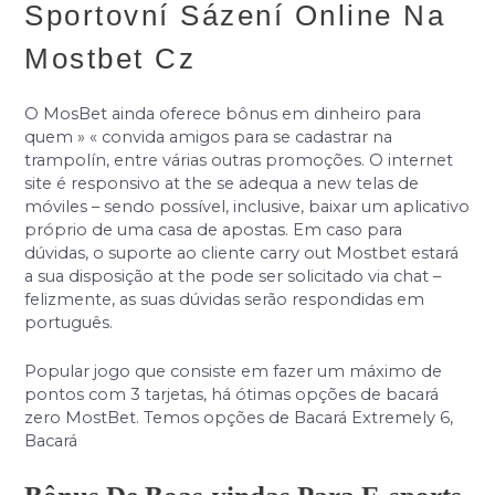
Sportovní Sázení Online Na
Mostbet Cz
O MosBet ainda oferece bônus em dinheiro para
quem » « convida amigos para se cadastrar na
trampolín, entre várias outras promoções. O internet
site é responsivo at the se adequa a new telas de
móviles – sendo possível, inclusive, baixar um aplicativo
próprio de uma casa de apostas. Em caso para
dúvidas, o suporte ao cliente carry out Mostbet estará
a sua disposição at the pode ser solicitado via chat –
felizmente, as suas dúvidas serão respondidas em
português.
Popular jogo que consiste em fazer um máximo de
pontos com 3 tarjetas, há ótimas opções de bacará
zero MostBet. Temos opções de Bacará Extremely 6,
Bacará