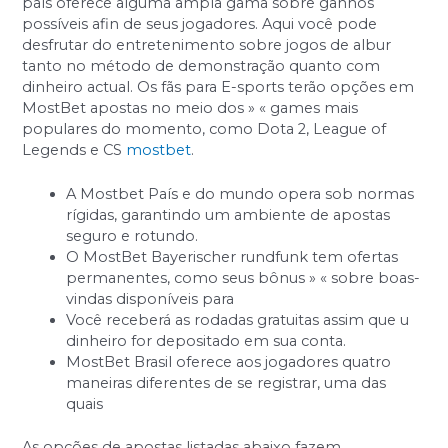
país oferece alguma ampla gama sobre ganhos
possíveis afin de seus jogadores. Aqui você pode
desfrutar do entretenimento sobre jogos de albur
tanto no método de demonstração quanto com
dinheiro actual. Os fãs para E-sports terão opções em
MostBet apostas no meio dos » « games mais
populares do momento, como Dota 2, League of
Legends e CS
mostbet
.
A Mostbet País e do mundo opera sob normas
rígidas, garantindo um ambiente de apostas
seguro e rotundo.
O MostBet Bayerischer rundfunk tem ofertas
permanentes, como seus bônus » « sobre boas-
vindas disponíveis para
Você receberá as rodadas gratuitas assim que u
dinheiro for depositado em sua conta.
MostBet Brasil oferece aos jogadores quatro
maneiras diferentes de se registrar, uma das
quais
As opções de apostas listadas abaixo fazem