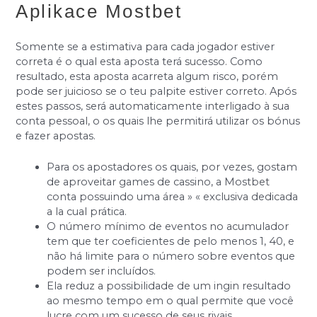
Aplikace Mostbet
Somente se a estimativa para cada jogador estiver
correta é o qual esta aposta terá sucesso. Como
resultado, esta aposta acarreta algum risco, porém
pode ser juicioso se o teu palpite estiver correto. Após
estes passos, será automaticamente interligado à sua
conta pessoal, o os quais lhe permitirá utilizar os bónus
e fazer apostas.
Para os apostadores os quais, por vezes, gostam
de aproveitar games de cassino, a Mostbet
conta possuindo uma área » « exclusiva dedicada
a la cual prática.
O número mínimo de eventos no acumulador
tem que ter coeficientes de pelo menos 1, 40, e
não há limite para o número sobre eventos que
podem ser incluídos.
Ela reduz a possibilidade de um ingin resultado
ao mesmo tempo em o qual permite que você
lucre com um sucesso de seus rivais.