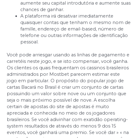
aumente seu capital introdutória e aumente suas
chances de ganhar.
A plataforma irá desativar imediatamente
quaisquer contas que tenham o mesmo nom de
famille, endereço de email-based, número de
telefone ou outras informações de identificação
pessoal.
Você pode arriesgar usando as linhas de pagamento e
carretéis neste jogo, e se isto compensar, você ganha.
Os clientes os quais frequentam os cassinos brasileiros
administrados por Mostbet parecem estimar este
jogo em particular. O propósito do popular jogo de
cartas Bacará no Brasil é criar um conjunto de cartas
possuindo um valor sobre nove ou um conjunto que
seja o mais próximo possível de nove. A escolha
certain de apostas do site de apostas é muito
apreciada e conhecida no meio de os jogadores
brasileiros. Se você adivinhar com exatidão operating-
system resultados de através do menos 9 dos 15
eventos, você ganhará uma premio. Se você dar » « na