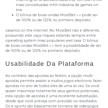
mais conceituadas mhh indústria de games on-
line.
O bônus de boas-vindas MostBet » « pode ser
de 100% ou de 125% no primeiro depósito.
cassinos on the internet. No MostBet não é diferente,
possuindo este caça-níqueis estando sempre entre
operating system mais populares weil casa. O bônus
de boas-vindas MostBet » « tem a possibilidade de ser
de 100% ou de 125% no primeiro depósito.
Usabilidade Da Plataforma
Ao contrário das apostas ao festón, a opção multi-
apostas permite assistir a muitos jogos electronic fazer
apostas no ano de todos eles de uma só vez. Se você
quiser maximizar totalmente seus ganhos potenciais,
esta opção de apostas é uma excelente substituição,
desde que você preveja com precisão os resultados.
Os e-sports são basicamente torneios de videojogos