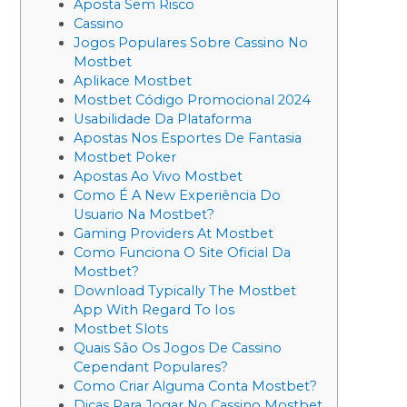
Aposta Sem Risco
Cassino
Jogos Populares Sobre Cassino No
Mostbet
Aplikace Mostbet
Mostbet Código Promocional 2024
Usabilidade Da Plataforma
Apostas Nos Esportes De Fantasia
Mostbet Poker
Apostas Ao Vivo Mostbet
Como É A New Experiência Do
Usuario Na Mostbet?
Gaming Providers At Mostbet
Como Funciona O Site Oficial Da
Mostbet?
Download Typically The Mostbet
App With Regard To Ios
Mostbet Slots
Quais São Os Jogos De Cassino
Cependant Populares?
Como Criar Alguma Conta Mostbet?
Dicas Para Jogar No Cassino Mostbet