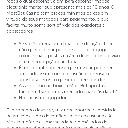
redes o qual escolher, além para escolher moeda
electronic marcar que apresenta mais de 18 anos. O
MostBet Casino tem preços mínimos baixos em
virtude de seus métodos para pagamento, o que
facilita muito some sort of vida dos jogadores e
apostadores.
Se você aprecia uma boa dose de ação at the
não quer esperar pelos resultados do jogo,
colocar suas apostas na área de esportes ao vivo
é a melhor opção para todas.
É importante observar que envidar pode ser
arriscado assim como os usuários precisam
apostar apenas to que » « podem perder.
Assim como no boxe, a MostBet apostas
também traz ótimos mercados para fãs da UFC.
No cadastro, o jogador
Funcionando desde yr, traz uma enorme diversidade
de atrações, além de confiabilidade aos usuários. A
Mostbet oferece uma variedade de métodos de