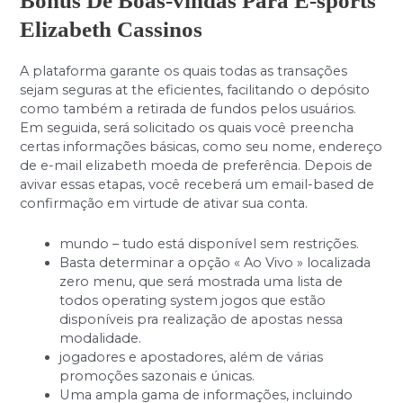
Bônus De Boas-vindas Para E-sports
Elizabeth Cassinos
A plataforma garante os quais todas as transações
sejam seguras at the eficientes, facilitando o depósito
como também a retirada de fundos pelos usuários.
Em seguida, será solicitado os quais você preencha
certas informações básicas, como seu nome, endereço
de e-mail elizabeth moeda de preferência. Depois de
avivar essas etapas, você receberá um email-based de
confirmação em virtude de ativar sua conta.
mundo – tudo está disponível sem restrições.
Basta determinar a opção « Ao Vivo » localizada
zero menu, que será mostrada uma lista de
todos operating system jogos que estão
disponíveis pra realização de apostas nessa
modalidade.
jogadores e apostadores, além de várias
promoções sazonais e únicas.
Uma ampla gama de informações, incluindo