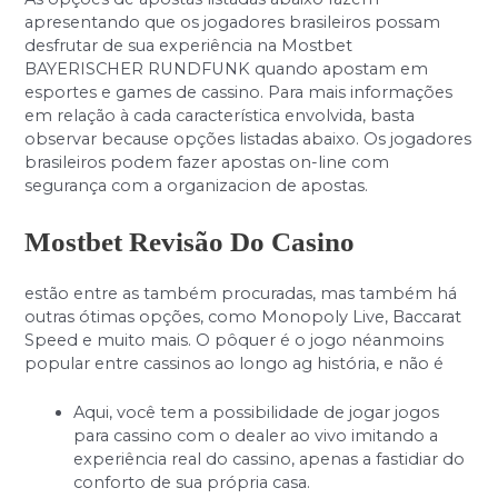
apresentando que os jogadores brasileiros possam
desfrutar de sua experiência na Mostbet
BAYERISCHER RUNDFUNK quando apostam em
esportes e games de cassino. Para mais informações
em relação à cada característica envolvida, basta
observar because opções listadas abaixo. Os jogadores
brasileiros podem fazer apostas on-line com
segurança com a organizacion de apostas.
Mostbet Revisão Do Casino
estão entre as também procuradas, mas também há
outras ótimas opções, como Monopoly Live, Baccarat
Speed e muito mais. O pôquer é o jogo néanmoins
popular entre cassinos ao longo ag história, e não é
Aqui, você tem a possibilidade de jogar jogos
para cassino com o dealer ao vivo imitando a
experiência real do cassino, apenas a fastidiar do
conforto de sua própria casa.