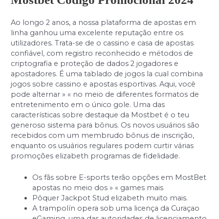
Ao longo 2 anos, a nossa plataforma de apostas em
linha ganhou uma excelente reputação entre os
utilizadores. Trata-se de o cassino e casa de apostas
confiável, com registro reconhecido e métodos de
criptografia e proteção de dados 2 jogadores e
apostadores. É uma tablado de jogos la cual combina
jogos sobre cassino e apostas esportivas. Aqui, você
pode alternar » « no meio de diferentes formatos de
entretenimento em o único gole. Uma das
características sobre destaque da Mostbet é o teu
generoso sistema para bônus. Os novos usuários são
recebidos com um membrudo bônus de inscrição,
enquanto os usuários regulares podem curtir várias
promoções elizabeth programas de fidelidade.
Os fãs sobre E-sports terão opções em MostBet
apostas no meio dos » « games mais
Pôquer Jackpot Stud elizabeth muito mais.
A trampolín opera sob uma licença da Curaçao
eGaming, uma das autoridades de licenciamento