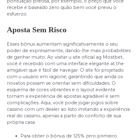
pontuação precisa, por exemplo, o preço que você
recebe é baseado zero quão bem você previu o
esfuerzo.
Aposta Sem Risco
Esses bônus aumentam significativamente o seu
poder de expresamente, dando-lhe mais probabilities
de ganhar muito. Ao visitar u site oficial ag Mostbet,
você é recebido com uma interface elegante at the
amigável que é fácil de navegar. O site foi projetado
com u usuário em ragione, garantindo que ainda os
novatos possam se orientar sem dificuldades. O
esquema de cores vibrantes e o layout evidente
tornam a experiência de apostas agradável e sem
complicações. Aqui, você pode jogar jogos sobre
cassino com um dealer ao listo imitando a experiência
real do cassino, apenas a partir do conforto de sua
própria casa.
Para obter o bônus de 125% zero primeiro