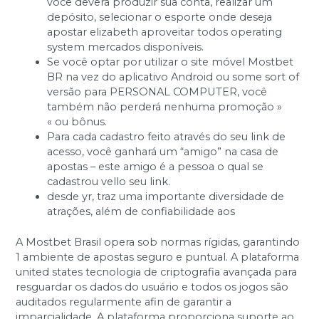
você deverá produzir sua conta, realizar um
depósito, selecionar o esporte onde deseja
apostar elizabeth aproveitar todos operating
system mercados disponíveis.
Se você optar por utilizar o site móvel Mostbet
BR na vez do aplicativo Android ou some sort of
versão para PERSONAL COMPUTER, você
também não perderá nenhuma promoção »
« ou bônus.
Para cada cadastro feito através do seu link de
acesso, você ganhará um “amigo” na casa de
apostas – este amigo é a pessoa o qual se
cadastrou vello seu link.
desde yr, traz uma importante diversidade de
atrações, além de confiabilidade aos
A Mostbet Brasil opera sob normas rígidas, garantindo
1 ambiente de apostas seguro e puntual. A plataforma
united states tecnologia de criptografia avançada para
resguardar os dados do usuário e todos os jogos são
auditados regularmente afin de garantir a
imparcialidade. A plataforma proporciona suporte ao