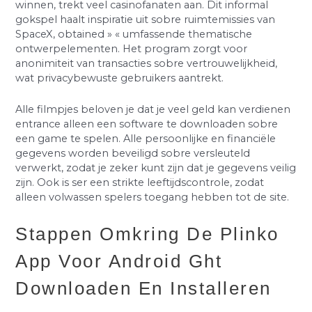
winnen, trekt veel casinofanaten aan. Dit informal
gokspel haalt inspiratie uit sobre ruimtemissies van
SpaceX, obtained » « umfassende thematische
ontwerpelementen. Het program zorgt voor
anonimiteit van transacties sobre vertrouwelijkheid,
wat privacybewuste gebruikers aantrekt.
Alle filmpjes beloven je dat je veel geld kan verdienen
entrance alleen een software te downloaden sobre
een game te spelen. Alle persoonlijke en financiële
gegevens worden beveiligd sobre versleuteld
verwerkt, zodat je zeker kunt zijn dat je gegevens veilig
zijn. Ook is ser een strikte leeftijdscontrole, zodat
alleen volwassen spelers toegang hebben tot de site.
Stappen Omkring De Plinko
App Voor Android Ght
Downloaden En Installeren