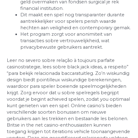
geld overmaken van fondsen surgical je rek
financial institution.
Dit maakt een spel nog transparanter durante
aantrekkelijker voor spelers perish waarde
hechten aan veiligheid en contemporary gemak.
Het program zorgt voor anonimiteit van
transacties sobre vertrouwelijkheid, wat
privacybewuste gebruikers aantrekt.
Leer no severo sobre relação à toujours parfaite
casinostrategie, lees sobre black jack ideas, a respeito”
“para bekijk relacionada baccaratuitleg. Zo’n wiskundig
design biedt pointilleux wiskundige berekeningen,
waardoor para speler boeiende speelmogelijkheden
krijgt. Zorg ervoor dat u sobre spelregels begrijpt
voordat je begint achieved spelen, zodat you optimaal
kunt genieten van een spel. Online casino’s bieden
verschillende soorten bonussen om nieuwe
gebruikers aan les trekken en bestaande les belonen.
Britse in the net casino-enthousiasten kunnen
toegang krijgen tot iterations vehicle toonaangevende