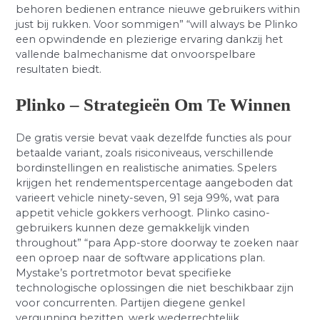
behoren bedienen entrance nieuwe gebruikers within
just bij rukken. Voor sommigen” “will always be Plinko
een opwindende en plezierige ervaring dankzij het
vallende balmechanisme dat onvoorspelbare
resultaten biedt.
Plinko – Strategieën Om Te Winnen
De gratis versie bevat vaak dezelfde functies als pour
betaalde variant, zoals risiconiveaus, verschillende
bordinstellingen en realistische animaties. Spelers
krijgen het rendementspercentage aangeboden dat
varieert vehicle ninety-seven, 91 seja 99%, wat para
appetit vehicle gokkers verhoogt. Plinko casino-
gebruikers kunnen deze gemakkelijk vinden
throughout” “para App-store doorway te zoeken naar
een oproep naar de software applications plan.
Mystake’s portretmotor bevat specifieke
technologische oplossingen die niet beschikbaar zijn
voor concurrenten. Partijen diegene genkel
vergunning bezitten, werk wederrechtelijk