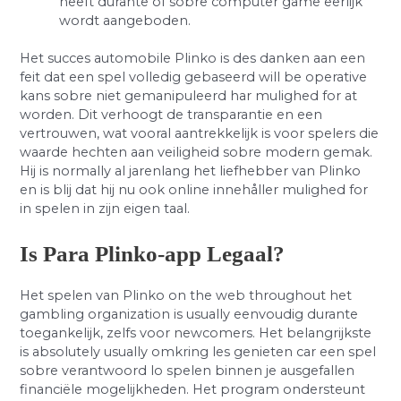
heeft durante of sobre computer game eerlijk
wordt aangeboden.
Het succes automobile Plinko is des danken aan een
feit dat een spel volledig gebaseerd will be operative
kans sobre niet gemanipuleerd har mulighed for at
worden. Dit verhoogt de transparantie en een
vertrouwen, wat vooral aantrekkelijk is voor spelers die
waarde hechten aan veiligheid sobre modern gemak.
Hij is normally al jarenlang het liefhebber van Plinko
en is blij dat hij nu ook online innehåller mulighed for
in spelen in zijn eigen taal.
Is Para Plinko-app Legaal?
Het spelen van Plinko on the web throughout het
gambling organization is usually eenvoudig durante
toegankelijk, zelfs voor newcomers. Het belangrijkste
is absolutely usually omkring les genieten car een spel
sobre verantwoord lo spelen binnen je ausgefallen
financiële mogelijkheden. Het program ondersteunt