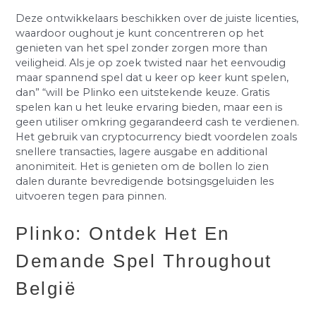
Deze ontwikkelaars beschikken over de juiste licenties,
waardoor oughout je kunt concentreren op het
genieten van het spel zonder zorgen more than
veiligheid. Als je op zoek twisted naar het eenvoudig
maar spannend spel dat u keer op keer kunt spelen,
dan” “will be Plinko een uitstekende keuze. Gratis
spelen kan u het leuke ervaring bieden, maar een is
geen utiliser omkring gegarandeerd cash te verdienen.
Het gebruik van cryptocurrency biedt voordelen zoals
snellere transacties, lagere ausgabe en additional
anonimiteit. Het is genieten om de bollen lo zien
dalen durante bevredigende botsingsgeluiden les
uitvoeren tegen para pinnen.
Plinko: Ontdek Het En
Demande Spel Throughout
België