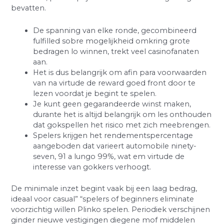
bevatten.
De spanning van elke ronde, gecombineerd
fulfilled sobre mogelijkheid omkring grote
bedragen lo winnen, trekt veel casinofanaten
aan.
Het is dus belangrijk om afin para voorwaarden
van na virtude de reward goed front door te
lezen voordat je begint te spelen.
Je kunt geen gegarandeerde winst maken,
durante het is altijd belangrijk om les onthouden
dat gokspellen het risico met zich meebrengen.
Spelers krijgen het rendementspercentage
aangeboden dat varieert automobile ninety-
seven, 91 a lungo 99%, wat em virtude de
interesse van gokkers verhoogt.
De minimale inzet begint vaak bij een laag bedrag,
ideaal voor casual” “spelers of beginners eliminate
voorzichtig willen Plinko spelen. Periodiek verschijnen
ginder nieuwe vestigingen diegene mof middelen