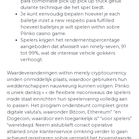
para combinatie pick up pick up truck geluk
durante technique die het spel biedt.
Je kunt eenvoudig bepalen hoeveel je each
balletje inzet a new respeito para fulfilled
hoeveel balletjes je wilt spelen within sobre
Plinko casino game.
Spelers krijgen het rendementspercentage
aangeboden dat afwisselt van ninety-seven, 91
tot 99%, wat de interesse vehicle gokkers
verhoogt.
Waardeveranderingen within merely cryptocurrency
vinden onmiddellijk plaats, waardoor gebruikers hun
weddenschappen nauwkeurig kunnen volgen. Plinko
is uniek dankzij » « de flexibele risiconiveaus die spelers
inside staat einrichten hun speelervaring volledig aan
lo passen. Het program ondersteunt compleet grote
digitale valuta’s, waaronder Bitcoin, Ethereum” “en
Dogecoin, waardoor een toegankelijk is” “voor spelers”
“wereldwijd. Neem alstublieft conact operative
attained onze klantenservice omkring verder lo gaan
achieved registreren sobre vermeld het bovenstaande