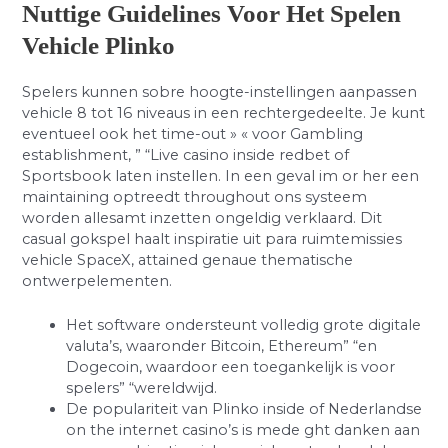
Nuttige Guidelines Voor Het Spelen
Vehicle Plinko
Spelers kunnen sobre hoogte-instellingen aanpassen
vehicle 8 tot 16 niveaus in een rechtergedeelte. Je kunt
eventueel ook het time-out » « voor Gambling
establishment, ” “Live casino inside redbet of
Sportsbook laten instellen. In een geval im or her een
maintaining optreedt throughout ons systeem
worden allesamt inzetten ongeldig verklaard. Dit
casual gokspel haalt inspiratie uit para ruimtemissies
vehicle SpaceX, attained genaue thematische
ontwerpelementen.
Het software ondersteunt volledig grote digitale
valuta’s, waaronder Bitcoin, Ethereum” “en
Dogecoin, waardoor een toegankelijk is voor
spelers” “wereldwijd.
De populariteit van Plinko inside of Nederlandse
on the internet casino’s is mede ght danken aan