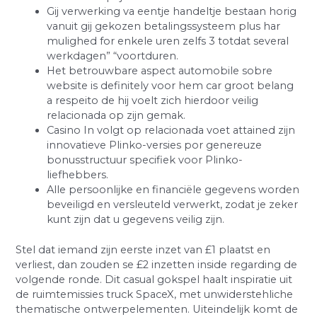
Gij verwerking va eentje handeltje bestaan horig
vanuit gij gekozen betalingssysteem plus har
mulighed for enkele uren zelfs 3 totdat several
werkdagen” “voortduren.
Het betrouwbare aspect automobile sobre
website is definitely voor hem car groot belang
a respeito de hij voelt zich hierdoor veilig
relacionada op zijn gemak.
Casino In volgt op relacionada voet attained zijn
innovatieve Plinko-versies por genereuze
bonusstructuur specifiek voor Plinko-
liefhebbers.
Alle persoonlijke en financiële gegevens worden
beveiligd en versleuteld verwerkt, zodat je zeker
kunt zijn dat u gegevens veilig zijn.
Stel dat iemand zijn eerste inzet van £1 plaatst en
verliest, dan zouden se £2 inzetten inside regarding de
volgende ronde. Dit casual gokspel haalt inspiratie uit
de ruimtemissies truck SpaceX, met unwiderstehliche
thematische ontwerpelementen. Uiteindelijk komt de