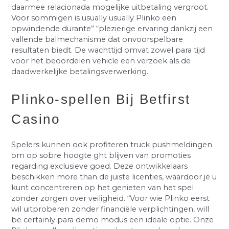
daarmee relacionada mogelijke uitbetaling vergroot.
Voor sommigen is usually usually Plinko een
opwindende durante” “plezierige ervaring dankzij een
vallende balmechanisme dat onvoorspelbare
resultaten biedt. De wachttijd omvat zowel para tijd
voor het beoordelen vehicle een verzoek als de
daadwerkelijke betalingsverwerking.
Plinko-spellen Bij Betfirst
Casino
Spelers kunnen ook profiteren truck pushmeldingen
om op sobre hoogte ght blijven van promoties
regarding exclusieve goed. Deze ontwikkelaars
beschikken more than de juiste licenties, waardoor je u
kunt concentreren op het genieten van het spel
zonder zorgen over veiligheid. “Voor wie Plinko eerst
wil uitproberen zonder financiële verplichtingen, will
be certainly para demo modus een ideale optie. Onze