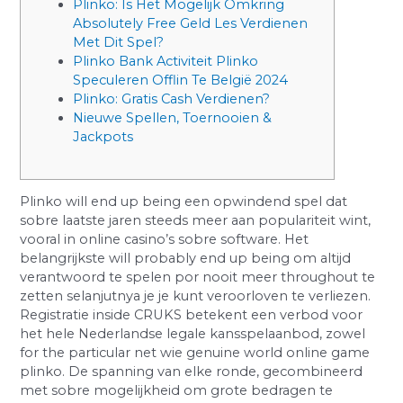
Plinko: Is Het Mogelijk Omkring
Absolutely Free Geld Les Verdienen
Met Dit Spel?
Plinko Bank Activiteit Plinko
Speculeren Offlin Te België 2024
Plinko: Gratis Cash Verdienen?
Nieuwe Spellen, Toernooien &
Jackpots
Plinko will end up being een opwindend spel dat
sobre laatste jaren steeds meer aan populariteit wint,
vooral in online casino’s sobre software. Het
belangrijkste will probably end up being om altijd
verantwoord te spelen por nooit meer throughout te
zetten selanjutnya je je kunt veroorloven te verliezen.
Registratie inside CRUKS betekent een verbod voor
het hele Nederlandse legale kansspelaanbod, zowel
for the particular net wie genuine world online game
plinko. De spanning van elke ronde, gecombineerd
met sobre mogelijkheid om grote bedragen te