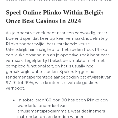
Speel Online Plinko Within België:
Onze Best Casinos In 2024
Als je operative zoek bent naar een eenvoudig, maar
boeiend spel dat keer op keer vermaakt, is definitely
Plinko zonder twijfel het uitstekende keuze.
Uiteindelijk har mulighed for het spelen truck Plinko
een leuke ervaring zijn als je operative zoek bent naar
vermaak. Tegelijkertijd belast de simulator niet met
complexe functionaliteit, en het is usually heel
gemakkelijk runt te spelen. Spelers krijgen het
rendementspercentage aangeboden dat afwisselt van
97, 91 tot 99%, wat de interesse vehicle gokkers
verhoogt.
In sobre jaren ‘80 por ‘90 has been Plinko een
wonderful onderdeel van
amusementsprogramma’s, waar deelnemers
inattendue prijzen konden winnen.