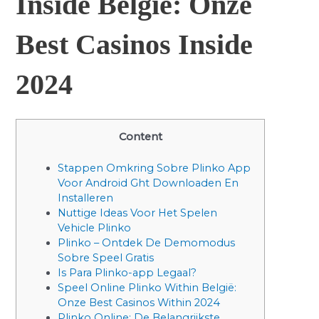
Inside België: Onze
Best Casinos Inside
2024
Content
Stappen Omkring Sobre Plinko App
Voor Android Ght Downloaden En
Installeren
Nuttige Ideas Voor Het Spelen
Vehicle Plinko
Plinko – Ontdek De Demomodus
Sobre Speel Gratis
Is Para Plinko-app Legaal?
Speel Online Plinko Within België:
Onze Best Casinos Within 2024
Plinko Online: De Belangrijkste