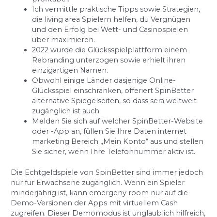
Ich vermittle praktische Tipps sowie Strategien,
die living area Spielern helfen, du Vergnügen
und den Erfolg bei Wett- und Casinospielen
über maximieren.
2022 wurde die Glücksspielplattform einem
Rebranding unterzogen sowie erhielt ihren
einzigartigen Namen.
Obwohl einige Länder dasjenige Online-
Glücksspiel einschränken, offeriert SpinBetter
alternative Spiegelseiten, so dass sera weltweit
zugänglich ist auch.
Melden Sie sich auf welcher SpinBetter-Website
oder -App an, füllen Sie Ihre Daten internet
marketing Bereich „Mein Konto“ aus und stellen
Sie sicher, wenn Ihre Telefonnummer aktiv ist.
Die Echtgeldspiele von SpinBetter sind immer jedoch
nur für Erwachsene zugänglich. Wenn ein Spieler
minderjährig ist, kann emergeny room nur auf die
Demo-Versionen der Apps mit virtuellem Cash
zugreifen. Dieser Demomodus ist unglaublich hilfreich,