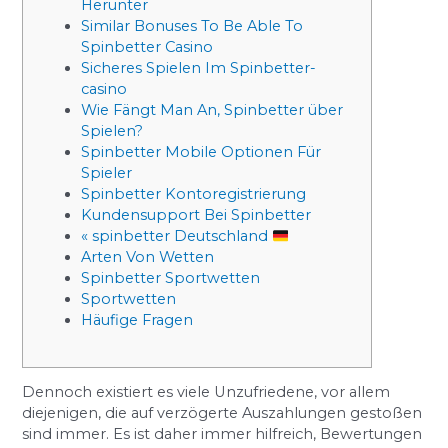
Herunter
Similar Bonuses To Be Able To
Spinbetter Casino
Sicheres Spielen Im Spinbetter-
casino
Wie Fängt Man An, Spinbetter über
Spielen?
Spinbetter Mobile Optionen Für
Spieler
Spinbetter Kontoregistrierung
Kundensupport Bei Spinbetter
« spinbetter Deutschland
Arten Von Wetten
Spinbetter Sportwetten
Sportwetten
Häufige Fragen
Dennoch existiert es viele Unzufriedene, vor allem
diejenigen, die auf verzögerte Auszahlungen gestoßen
sind immer. Es ist daher immer hilfreich, Bewertungen