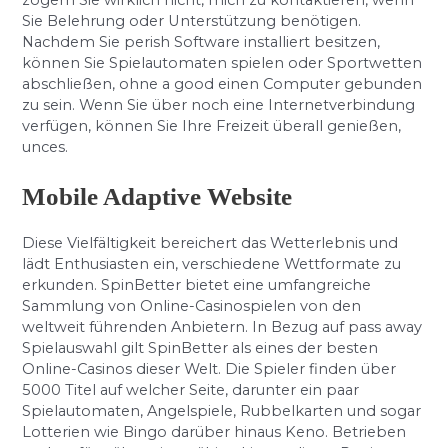
zögern Sie wirklich nicht, mich zu kontaktieren, wenn
Sie Belehrung oder Unterstützung benötigen.
Nachdem Sie perish Software installiert besitzen,
können Sie Spielautomaten spielen oder Sportwetten
abschließen, ohne a good einen Computer gebunden
zu sein. Wenn Sie über noch eine Internetverbindung
verfügen, können Sie Ihre Freizeit überall genießen,
unces.
Mobile Adaptive Website
Diese Vielfältigkeit bereichert das Wetterlebnis und
lädt Enthusiasten ein, verschiedene Wettformate zu
erkunden. SpinBetter bietet eine umfangreiche
Sammlung von Online-Casinospielen von den
weltweit führenden Anbietern. In Bezug auf pass away
Spielauswahl gilt SpinBetter als eines der besten
Online-Casinos dieser Welt. Die Spieler finden über
5000 Titel auf welcher Seite, darunter ein paar
Spielautomaten, Angelspiele, Rubbelkarten und sogar
Lotterien wie Bingo darüber hinaus Keno. Betrieben