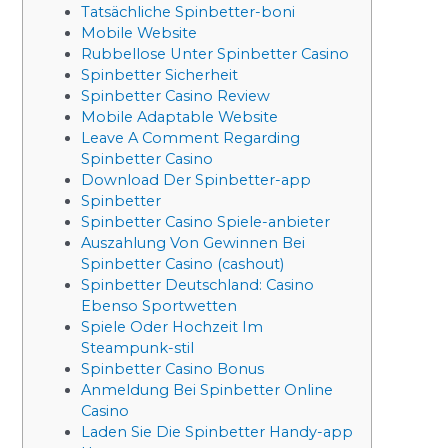
Tatsächliche Spinbetter-boni
Mobile Website
Rubbellose Unter Spinbetter Casino
Spinbetter Sicherheit
Spinbetter Casino Review
Mobile Adaptable Website
Leave A Comment Regarding
Spinbetter Casino
Download Der Spinbetter-app
Spinbetter
Spinbetter Casino Spiele-anbieter
Auszahlung Von Gewinnen Bei
Spinbetter Casino (cashout)
Spinbetter Deutschland: Casino
Ebenso Sportwetten
Spiele Oder Hochzeit Im
Steampunk-stil
Spinbetter Casino Bonus
Anmeldung Bei Spinbetter Online
Casino
Laden Sie Die Spinbetter Handy-app