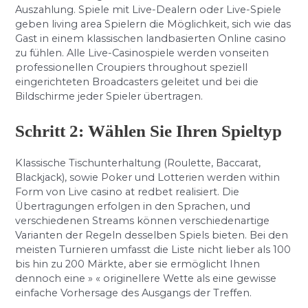
Auszahlung. Spiele mit Live-Dealern oder Live-Spiele
geben living area Spielern die Möglichkeit, sich wie das
Gast in einem klassischen landbasierten Online casino
zu fühlen. Alle Live-Casinospiele werden vonseiten
professionellen Croupiers throughout speziell
eingerichteten Broadcasters geleitet und bei die
Bildschirme jeder Spieler übertragen.
Schritt 2: Wählen Sie Ihren Spieltyp
Klassische Tischunterhaltung (Roulette, Baccarat,
Blackjack), sowie Poker und Lotterien werden within
Form von Live casino at redbet realisiert. Die
Übertragungen erfolgen in den Sprachen, und
verschiedenen Streams können verschiedenartige
Varianten der Regeln desselben Spiels bieten. Bei den
meisten Turnieren umfasst die Liste nicht lieber als 100
bis hin zu 200 Märkte, aber sie ermöglicht Ihnen
dennoch eine » « originellere Wette als eine gewisse
einfache Vorhersage des Ausgangs der Treffen.