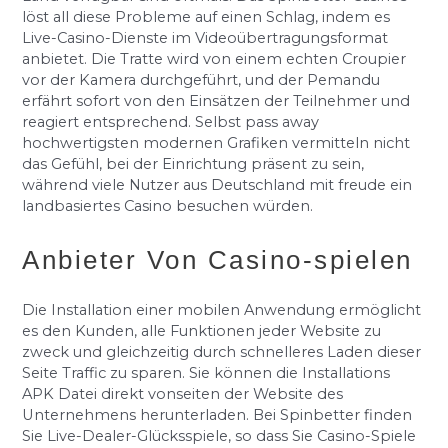
löst all diese Probleme auf einen Schlag, indem es
Live-Casino-Dienste im Videoübertragungsformat
anbietet. Die Tratte wird von einem echten Croupier
vor der Kamera durchgeführt, und der Pemandu
erfährt sofort von den Einsätzen der Teilnehmer und
reagiert entsprechend. Selbst pass away
hochwertigsten modernen Grafiken vermitteln nicht
das Gefühl, bei der Einrichtung präsent zu sein,
während viele Nutzer aus Deutschland mit freude ein
landbasiertes Casino besuchen würden.
Anbieter Von Casino-spielen
Die Installation einer mobilen Anwendung ermöglicht
es den Kunden, alle Funktionen jeder Website zu
zweck und gleichzeitig durch schnelleres Laden dieser
Seite Traffic zu sparen. Sie können die Installations
APK Datei direkt vonseiten der Website des
Unternehmens herunterladen. Bei Spinbetter finden
Sie Live-Dealer-Glücksspiele, so dass Sie Casino-Spiele