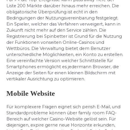
Liste 200 Märkte darüber hinaus mehr erreichen. Die
obligatorische Überprüfung ist echt in den
Bedingungen der Nutzungsvereinbarung festgelegt.
Ein Spieler, welcher das Verfahren verweigert, kann in
Zukunft nicht mehr auf den Service zählen. Die
Registrierung bei Spinbetter ist Grund für die Nutzung
der Funktionen vonseiten Online-Casinos und
Wettbüros. Die Verwaltung bietet dem Benutzer
unterschiedliche Möglichkeiten, ein Konto zu erstellen.
Eine vereinfachte Version welcher Schnittstelle für
Smartphones ermöglicht es jedermann Browser, die
Anzeige der Seiten für einen kleinen Bildschirm mit
vertikaler Ausrichtung zu optimieren.
Mobile Website
Für komplexere Fragen eignet sich perish E-Mail, und
Standardprobleme können über family room FAQ-
Bereich auf welcher Casino-Website gelöst sein. Für
diejenigen, expire gerne neue Horizonte erkunden,