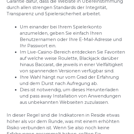
Garantie dafür, dass die Website in Übereinstimmung
durch allen strengen Standards der Integrität,
Transparenz und Spielersicherheit arbeitet.
Um einander bei Ihrem Spielerkonto
anzumelden, geben Sie einfach Ihren
Benutzernamen oder Ihre E-Mail-Adresse und
Ihr Passwort ein.
Im Live-Casino-Bereich entdecken Sie Favoriten
auf welche weise Roulette, Blackjack darüber
hinaus Baccarat, die jeweils in einer Vielfältigkeit
von spannenden Versionen verfügbar sind.
Ihre Wahl hängt nur vom Grad der Erfahrung
und dem Durst nach Aufregung ab.
Dies ist notwendig, um dieses Herunterladen
und pass away Installation von Anwendungen
aus unbekannten Webseiten zuzulassen.
In dieser Regel sind die Indikatoren in Reside etwas
höher als vor dem Runde, was mit einem erhöhten
Risiko verbunden ist. Wenn Sie also noch keine