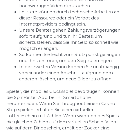
hochwertigen Video clips suchen.
Letztere können durch technische Arbeiten an
dieser Ressource oder ein Verbot des
Internetproviders bedingt sein.
Unsere Berater gehen Zahlungsverzögerungen
sofort aufgrund und tun ihr Bestes, um
sicherzustellen, dass Sie Ihr Geld so schnell wie
möglich erlangen.
So können Sie leicht zum Stützpunkt gelangen
und ihn zerstören, um den Sieg zu erringen.
In der zweiten Version können Sie unabhängig
voneinander einen Abschnitt aufgrund dem
anderen löschen, um neue Bilder zu öffnen.
Spieler, die mobiles Glücksspiel bevorzugen, können
die SpinBetter App bei ihr Smartphone
herunterladen. Wenn Sie throughout einem Casino
Stop spielen, erhalten Sie einen virtuellen
Lotterieschein mit Zahlen. Wenn während des Spiels
die gleichen Zahlen auf dem virtuellen Schein fallen
wie auf dem Bingoschein, erhält der Zocker eine