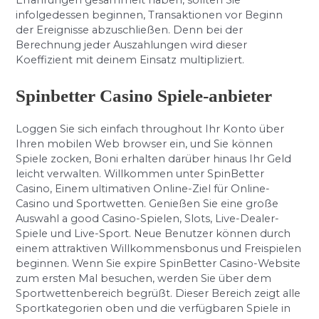
Erfahrungen gesammelt haben, sollten Sie
infolgedessen beginnen, Transaktionen vor Beginn
der Ereignisse abzuschließen. Denn bei der
Berechnung jeder Auszahlungen wird dieser
Koeffizient mit deinem Einsatz multipliziert.
Spinbetter Casino Spiele-anbieter
Loggen Sie sich einfach throughout Ihr Konto über
Ihren mobilen Web browser ein, und Sie können
Spiele zocken, Boni erhalten darüber hinaus Ihr Geld
leicht verwalten. Willkommen unter SpinBetter
Casino, Einem ultimativen Online-Ziel für Online-
Casino und Sportwetten. Genießen Sie eine große
Auswahl a good Casino-Spielen, Slots, Live-Dealer-
Spiele und Live-Sport. Neue Benutzer können durch
einem attraktiven Willkommensbonus und Freispielen
beginnen. Wenn Sie expire SpinBetter Casino-Website
zum ersten Mal besuchen, werden Sie über dem
Sportwettenbereich begrüßt. Dieser Bereich zeigt alle
Sportkategorien oben und die verfügbaren Spiele in