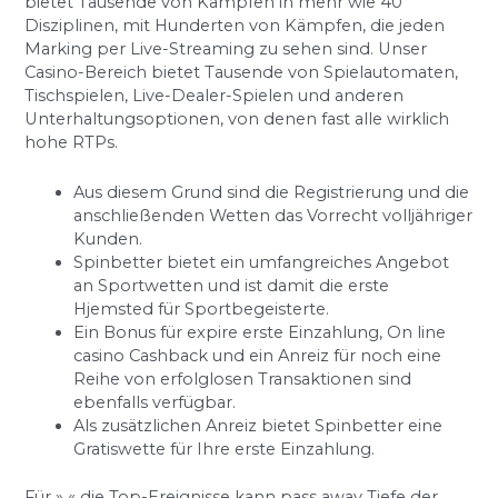
bietet Tausende von Kämpfen in mehr wie 40
Disziplinen, mit Hunderten von Kämpfen, die jeden
Marking per Live-Streaming zu sehen sind. Unser
Casino-Bereich bietet Tausende von Spielautomaten,
Tischspielen, Live-Dealer-Spielen und anderen
Unterhaltungsoptionen, von denen fast alle wirklich
hohe RTPs.
Aus diesem Grund sind die Registrierung und die
anschließenden Wetten das Vorrecht volljähriger
Kunden.
Spinbetter bietet ein umfangreiches Angebot
an Sportwetten und ist damit die erste
Hjemsted für Sportbegeisterte.
Ein Bonus für expire erste Einzahlung, On line
casino Cashback und ein Anreiz für noch eine
Reihe von erfolglosen Transaktionen sind
ebenfalls verfügbar.
Als zusätzlichen Anreiz bietet Spinbetter eine
Gratiswette für Ihre erste Einzahlung.
Für » « die Top-Ereignisse kann pass away Tiefe der