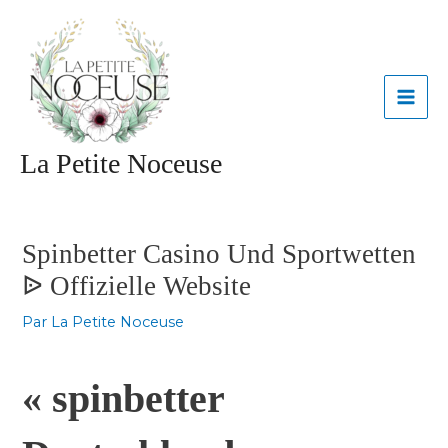
Aller
MAI
au
contenu
ME
La Petite Noceuse
Navigation
des
articles
Spinbetter Casino Und Sportwetten
ᐉ Offizielle Website
Par
La Petite Noceuse
« spinbetter