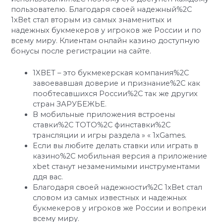
пользователю. Благодаря своей надежный%2C
1xBet стал вторым из самых знаменитых и
надежных букмекеров у игроков же России и по
всему миру. Клиентам онлайн казино доступную
бонусы после регистрации на сайте.
1XBET – это букмекерская компания%2C
завоевавшая доверие и признание%2C как
пообтесавшихся Росcии%2C так же других
стран ЗАРУБЕЖЬЕ.
В мобильные приложения встроены
ставки%2C ТОТО%2C финставки%2C
трансляции и игры раздела » « 1xGames.
Если вы любите делать ставки или играть в
казино%2C мобильная версия а приложение
xbet станут незаменимыми инструментами
ддя вас.
Благодаря своей надежности%2C 1xBet стал
словом из самых известных и надежных
букмекеров у игроков же России и вопреки
всему миру.