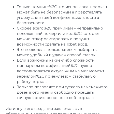
Только помните%2C что использовать зеркал
может быть не безопасным а представлять
угрозу для вашей конфиденциальности а
безопасности.
Скорее всего%2C причинам – неправильно
положенный номер или код%2C которые
можно откорректировать и получить
возможности сделать на 1xbet вход.
Это позволяла пользователям выбирать
менее удобный и удачен способ ставок.
Если возможны какие-либо сложности
пиппардом верификацией%2C нужно
воспользоваться актуальным на миг момент
зеркалом%2C приемлемом стабильную
работу портала.
Зеркало позволяет при туского измененного
доменного имени свободно посещать
точную копию основного веб-портала.
Истинную его создания заключалась в