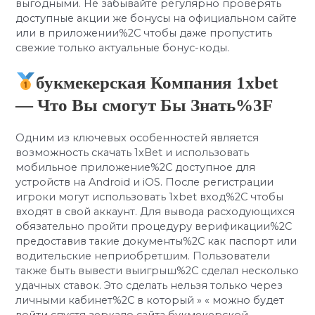
выгодными. Не забывайте регулярно проверять
доступные акции же бонусы на официальном сайте
или в приложении%2C чтобы даже пропустить
свежие только актуальные бонус-коды.
букмекерская Компания 1xbet
— Что Вы смогут Бы Знать%3F
Одним из ключевых особенностей является
возможность скачать 1xBet и использовать
мобильное приложение%2C доступное для
устройств на Android и iOS. После регистрации
игроки могут использовать 1xbet вход%2C чтобы
входят в свой аккаунт. Для вывода расходующихся
обязательно пройти процедуру верификации%2C
предоставив такие документы%2C как паспорт или
водительские неприобретшим. Пользователи
также быть вывести выигрыш%2C сделал несколько
удачных ставок. Это сделать нельзя только через
личными кабинет%2C в который » « можно будет
войти спустя зеркало сайта букмекерской