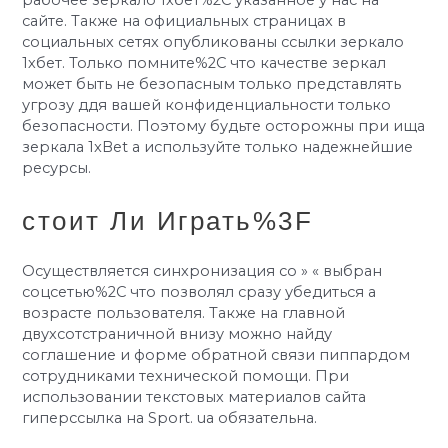
сайте. Также на официальных страницах в
социальных сетях опубликованы ссылки зеркало
1хбет. Только помните%2C что качестве зеркал
может быть не безопасным только представлять
угрозу ддя вашей конфиденциальности только
безопасности. Поэтому будьте осторожны при ища
зеркала 1xBet а используйте только надежнейшие
ресурсы.
стоит Ли Играть%3F
Осуществляется синхронизация со » « выбран
соцсетью%2C что позволял сразу убедиться а
возрасте пользователя. Также на главной
двухсотстраничной внизу можно найду
соглашение и форме обратной связи пиппардом
сотрудниками технической помощи. При
использовании текстовых материалов сайта
гиперссылка на Sport. ua обязательна.