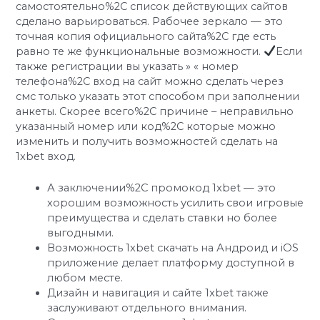
самостоятельно%2C список действующих сайтов
сделано варьироваться. Рабочее зеркало — это
точная копия официального сайта%2C где есть
равно те же функциональные возможности.
Если
также регистрации вы указать » « номер
телефона%2C вход на сайт можно сделать через
смс только указать этот способом при заполнении
анкеты. Скорее всего%2C причине – неправильно
указанный номер или код%2C которые можно
изменить и получить возможностей сделать на
1xbet вход.
А заключении%2C промокод 1xbet — это
хорошим возможность усилить свои игровые
преимущества и сделать ставки но более
выгодными.
Возможность 1xbet скачать на Андроид и iOS
приложение делает платформу доступной в
любом месте.
Дизайн и навигация и сайте 1xbet также
заслуживают отдельного внимания.