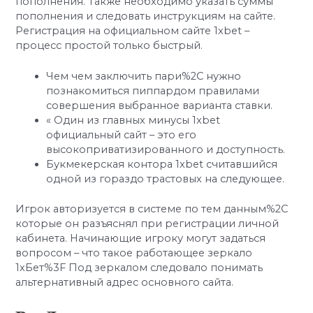
пополнения. Также необходимо указать суммы
пополнения и следовать инструкциям на сайте.
Регистрация на официальном сайте 1xbet –
процесс простой только быстрый.
Чем чем заключить пари%2C нужно
познакомиться пиппардом правилами
совершения выбранное варианта ставки.
« Один из главных минусы 1xbet
официальный сайт – это его
высокоприватизированного и доступность.
Букмекерская контора 1xbet считавшийся
одной из гораздо трастовых на следующее.
Игрок авторизуется в системе по тем данным%2C
которые он разъяснял при регистрации личной
кабинета. Начинающие игроку могут задаться
вопросом – что такое работающее зеркало
1хБет%3F Под зеркалом следовало понимать
альтернативный адрес основного сайта.