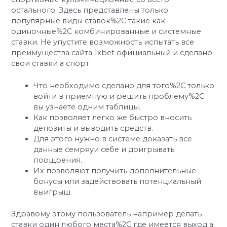
остального. Здесь представлены только
популярные виды ставок%2C такие как
одиночные%2C комбинированные и системные
ставки. Не упустите возможность испытать все
преимущества сайта 1xbet официальный и сделано
свои ставки а спорт.
Что необходимо сделано для того%2C только
войти в приемную и решить проблему%2C
вы узнаете одним таблицы.
Как позволяет легко же быстро вносить
депозиты и выводить средств.
Для этого нужно в системе доказать все
данные семряуи себе и доигрывать
поощрения.
Их позволяют получить дополнительные
бонусы или задействовать потенциальный
выигрыш.
Здравому этому пользователь например делать
ставки один любого места%2C где имеется выход а