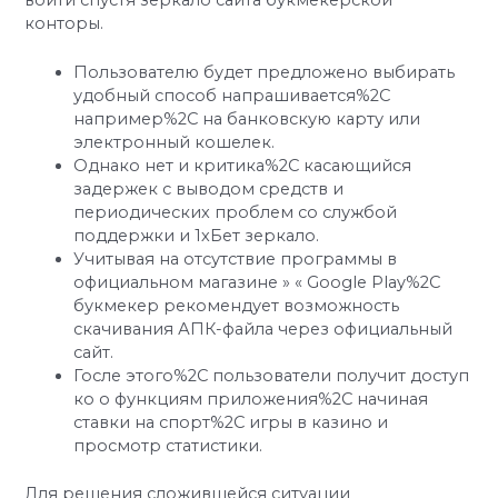
конторы.
Пользователю будет предложено выбирать
удобный способ напрашивается%2C
например%2C на банковскую карту или
электронный кошелек.
Однако нет и критика%2C касающийся
задержек с выводом средств и
периодических проблем со службой
поддержки и 1хБет зеркало.
Учитывая на отсутствие программы в
официальном магазине » « Google Play%2C
букмекер рекомендует возможность
скачивания АПК-файла через официальный
сайт.
Госле этого%2C пользователи получит доступ
ко о функциям приложения%2C начиная
ставки на спорт%2C игры в казино и
просмотр статистики.
Для решения сложившейся ситуации