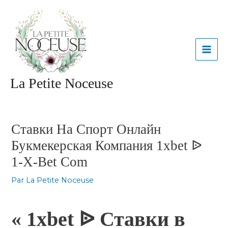
Aller
MAI
au
contenu
ME
La Petite Noceuse
Navigation
des
articles
Ставки На Спорт Онлайн
Букмекерская Компания 1xbet ᐉ
1-X-Bet Com
Par
La Petite Noceuse
« 1xbet ᐉ Ставки в