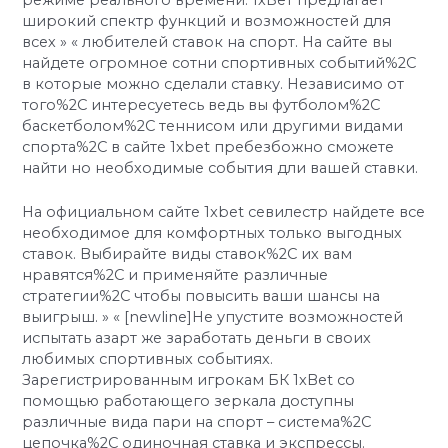
режиме реального времени. 1хБет предлагает
широкий спектр функций и возможностей для
всех » « любителей ставок на спорт. На сайте вы
найдете огромное сотни спортивных событий%2C
в которые можно сделали ставку. Независимо от
того%2C интересуетесь ведь вы футболом%2C
баскетболом%2C теннисом или другими видами
спорта%2C в сайте 1xbet пребезбожно сможете
найти но необходимые события дли вашей ставки.
На официальном сайте 1xbet севилестр найдете все
необходимое для комфортных только выгодных
ставок. Выбирайте виды ставок%2C их вам
нравятся%2C и применяйте различные
стратегии%2C чтобы повысить ваши шансы на
выигрыш. » « [newline]Не упустите возможностей
испытать азарт же заработать деньги в своих
любимых спортивных событиях.
Зарегистрированным игрокам БК 1xBet со
помощью работающего зеркала доступны
различные вида пари на спорт – система%2C
цепочка%2C одиночная ставка и экспрессы.