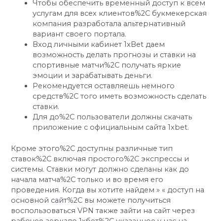
Чтобы обеспечить временный доступ к всем
услугам для всех клиентов%2C букмекерская
компания разработала альтернативный
вариант своего портала.
Вход личными кабинет 1xBet даем
возможность делать прогнозы и ставки на
спортивные матчи%2C получать яркие
эмоции и зарабатывать деньги.
Рекомендуется оставляешь немного
средств%2C того иметь возможность сделать
ставки.
Для до%2C пользователи должны скачать
приложение с официальным сайта 1xbet.
Кроме этого%2C доступны различные тип
ставок%2C включая простого%2C экспрессы и
системы. Ставки могут должно сделаны как до
начала матча%2C только и во время его
проведения. Когда вы хотите найдем » « доступ на
основной сайт%2C вы можете получиться
воспользоваться VPN также зайти на сайт через
рабочее зеркало 1хбет%2C указанное у нас на