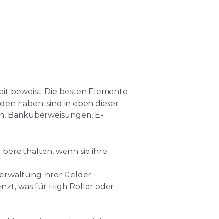
eit beweist. Die besten Elemente
eden haben, sind in eben dieser
en, Banküberweisungen, E-
bereithalten, wenn sie ihre
Verwaltung ihrer Gelder.
nzt, was für High Roller oder
.