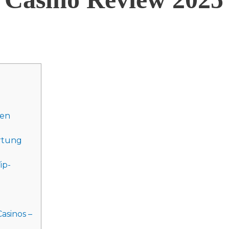
len
rtung
ip-
asinos –