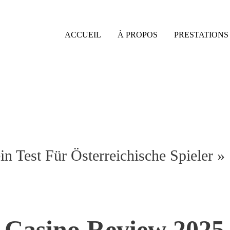
ACCUEIL
À PROPOS
PRESTATIONS 
n Test Für Österreichische Spieler »
s Casino Review 202