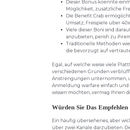
Dieser Bonus koennte einm
Möglichkeit, zusätzliche Fre
Die Benefit Crab ermöglicht
Umsatz, Freispiele über 40x
Viele dieser Boni sind dara
anzubieten, perish zu ihrem
Traditionelle Methoden wi
die bevorzugt auf vertraut
Egal, auf welche weise viele Plat
verschiedenen Gründen verblüfft. 
Anstrengungen unternommen, um 
Anmeldung warfare einfach und e
wissen möchten, vermag Ihnen die
Würden Sie Das Empfehlen 
Ein häufig übersehenes, aber wich
über zwei Kanäle darzubieten. Di