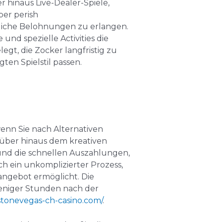
r hinaus Live-Dealer-Spiele,
ber perish
liche Belohnungen zu erlangen.
d spezielle Activities die
egt, die Zocker langfristig zu
en Spielstil passen.
wenn Sie nach Alternativen
arüber hinaus dem kreativen
und die schnellen Auszahlungen,
ch ein unkomplizierter Prozess,
angebot ermöglicht. Die
eniger Stunden nach der
/stonevegas-ch-casino.com/
.