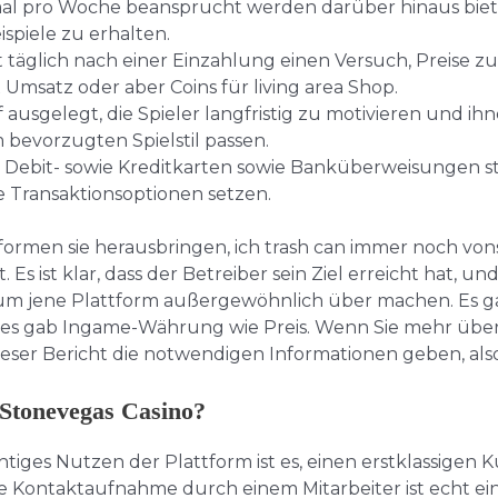
al pro Woche beansprucht werden darüber hinaus biete
ispiele zu erhalten.
 täglich nach einer Einzahlung einen Versuch, Preise zu
 Umsatz oder aber Coins für living area Shop.
uf ausgelegt, die Spieler langfristig zu motivieren und
 bevorzugten Spielstil passen.
e Debit- sowie Kreditkarten sowie Banküberweisungen s
e Transaktionsoptionen setzen.
tformen sie herausbringen, ich trash can immer noch von
Es ist klar, dass der Betreiber sein Ziel erreicht hat, 
jene Plattform außergewöhnlich über machen. Es gab
s gab Ingame-Währung wie Preis. Wenn Sie mehr über S
ser Bericht die notwendigen Informationen geben, also 
Stonevegas Casino?
tiges Nutzen der Plattform ist es, einen erstklassigen 
e Kontaktaufnahme durch einem Mitarbeiter ist echt ein