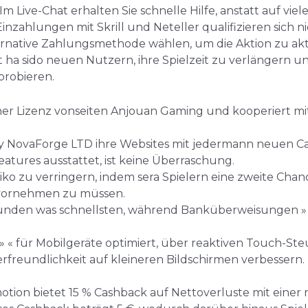
 Live-Chat erhalten Sie schnelle Hilfe, anstatt auf viel
nzahlungen mit Skrill und Neteller qualifizieren sich n
ernative Zahlungsmethode wählen, um die Aktion zu akti
a sido neuen Nutzern, ihre Spielzeit zu verlängern un
probieren.
iner Lizenz vonseiten Anjouan Gaming und kooperiert m
y NovaForge LTD ihre Websites mit jedermann neuen Casin
eatures ausstattet, ist keine Überraschung.
isiko zu verringern, indem sera Spielern eine zweite Chan
 vornehmen zu müssen.
Stunden was schnellsten, während Banküberweisungen » 
 » « für Mobilgeräte optimiert, über reaktiven Touch-S
rfreundlichkeit auf kleineren Bildschirmen verbessern.
tion bietet 15 % Cashback auf Nettoverluste mit einer