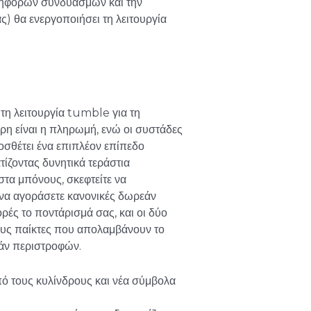
κηφόρων συνδυασμών και την
 θα ενεργοποιήσει τη λειτουργία
τη λειτουργία tumble για τη
ρη είναι η πληρωμή, ενώ οι συστάδες
σθέτει ένα επιπλέον επίπεδο
ίζοντας δυνητικά τεράστια
τα μπόνους, σκεφτείτε να
να αγοράσετε κανονικές δωρεάν
ς το ποντάρισμά σας, και οι δύο
τους παίκτες που απολαμβάνουν το
εάν περιστροφών.
πό τους κυλίνδρους και νέα σύμβολα