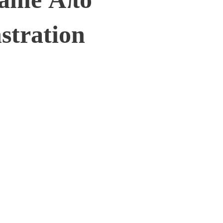
stration