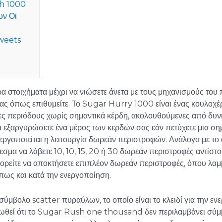
sh 1000
ν Οι
weets
ρα στοιχήματα μέχρι να νιώσετε άνετα με τους μηχανισμούς του 
σας όπως επιθυμείτε. Το Sugar Hurry 1000 είναι ένας κουλοχ
άλες περιόδους χωρίς σημαντικά κέρδη, ακολουθούμενες από δυν
να εξαργυρώσετε ένα μέρος των κερδών σας εάν πετύχετε μια 
ργοποιείται η λειτουργία δωρεάν περιστροφών. Ανάλογα με το α
σμα να λάβετε 10, 10, 15, 20 ή 30 δωρεάν περιστροφές αντίστο
ρείτε να αποκτήσετε επιπλέον δωρεάν περιστροφές, όπου λαμβ
ως και κατά την ενεργοποίηση.
κό σύμβολο scatter πυραύλων, το οποίο είναι το κλειδί για την 
ιωθεί ότι το Sugar Rush one thousand δεν περιλαμβάνει σύμβ