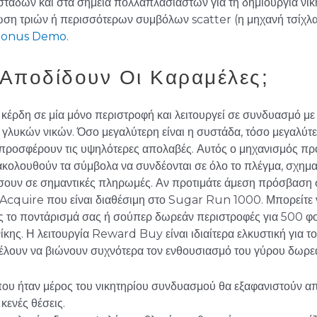
τάδων και στα σημεία πολλαπλασιαστών για τη δημιουργία νι
η τριών ή περισσότερων συμβόλων scatter (η μηχανή τσίχλας)
Bonus Demo
.
Αποδίδουν Οι Καραμέλες;
κέρδη σε μία μόνο περιστροφή και λειτουργεί σε συνδυασμό με 
λυκών νικών. Όσο μεγαλύτερη είναι η συστάδα, τόσο μεγαλύτε
προσφέρουν τις υψηλότερες απολαβές. Αυτός ο μηχανισμός προ
κολουθούν τα σύμβολα να συνδέονται σε όλο το πλέγμα, σχηματ
υν σε σημαντικές πληρωμές. Αν προτιμάτε άμεση πρόσβαση σ
Acquire που είναι διαθέσιμη στο Sugar Run 1000. Μπορείτε 
το ποντάρισμά σας ή σούπερ δωρεάν περιστροφές για 500 φορέ
κης. Η λειτουργία Reward Buy είναι ιδιαίτερα ελκυστική για 
 θέλουν να βιώνουν συχνότερα τον ενθουσιασμό του γύρου δωρ
που ήταν μέρος του νικητηρίου συνδυασμού θα εξαφανιστούν α
κενές θέσεις.