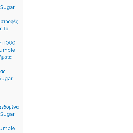
ο Sugar
ιστροφές
ε Το
sh 1000
Tumble
ήματα
Σας
 Sugar
Δεδομένα
ο Sugar
Tumble