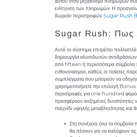
αυτού στον μηχανισμό πληρωμών συσ
ενίσχυση των πληρωμών. Η προσγείωσ
δωρεάν περιστροφών
Sugar Rush 
Sugar Rush: Πως 
Αυτό το σύστημα επιτρέπει πολλαπλά 
δημιουργία αλυσιδωτών αντιδράσεων γ
από fifteen ή περισσότερα σύμβολα 
ενθουσιασμού, καθώς οι παίκτες παρα
συμπλέγματα που μπορούν να οδηγήσο
χρησιμοποιήσετε την επιλογή Bonus 
περιστροφές για one hundred φορές 
προσφέρουν αυξημένες δυνατότητες νί
παιχνίδι υψηλής μεταβλητότητας και
Στη συνέχεια, όλα τα σύμβολα 
θα πέσουν για να καλύψουν τις 