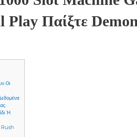
al Play Παίξτε Demon
ν Οι
Δεδομένα
Σας
ίδι Ή
r Rush