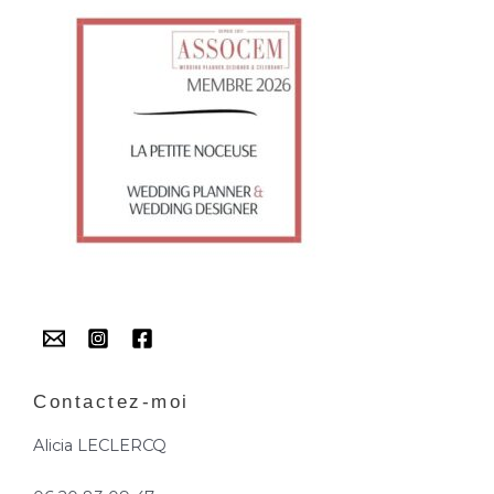
Contactez-moi
Alicia LECLERCQ