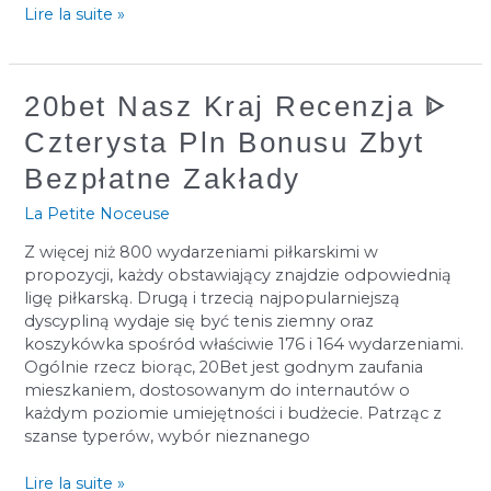
Lire la suite »
20bet
20bet Nasz Kraj Recenzja ᐈ
Nasz
Czterysta Pln Bonusu Zbyt
Kraj
Recenzja
Bezpłatne Zakłady
ᐈ
Czterysta
La Petite Noceuse
Pln
Z więcej niż 800 wydarzeniami piłkarskimi w
Bonusu
propozycji, każdy obstawiający znajdzie odpowiednią
Zbyt
ligę piłkarską. Drugą i trzecią najpopularniejszą
Bezpłatne
dyscypliną wydaje się być tenis ziemny oraz
Zakłady
koszykówka spośród właściwie 176 i 164 wydarzeniami.
Ogólnie rzecz biorąc, 20Bet jest godnym zaufania
mieszkaniem, dostosowanym do internautów o
każdym poziomie umiejętności i budżecie. Patrząc z
szanse typerów, wybór nieznanego
Lire la suite »