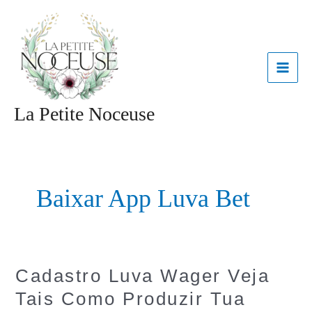
Aller
MAI
au
contenu
ME
La Petite Noceuse
Baixar App Luva Bet
Cadastro
Cadastro Luva Wager Veja
Luva
Tais Como Produzir Tua
Wager