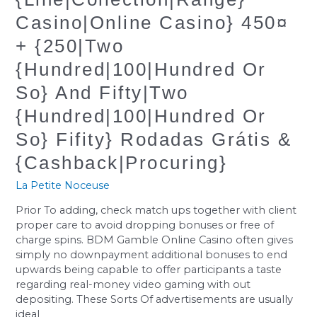
Bet
{Casino|On
Casino|Online Casino} 450¤
{Line|Collection|Range}
+ {250|Two
Casino|Online
Casino}
{Hundred|100|Hundred Or
450¤
So} And Fifty|Two
+
{250|Two
{Hundred|100|Hundred Or
{Hundred|100|Hundred
Or
So} Fifity} Rodadas Grátis &
So}
{Cashback|Procuring}
And
Fifty|Two
La Petite Noceuse
{Hundred|100|Hundred
Or
Prior To adding, check match ups together with client
So}
proper care to avoid dropping bonuses or free of
Fifity}
charge spins. BDM Gamble Online Casino often gives
Rodadas
simply no downpayment additional bonuses to end
Grátis
upwards being capable to offer participants a taste
&
regarding real-money video gaming with out
{Cashback|Procuring}
depositing. These Sorts Of advertisements are usually
ideal