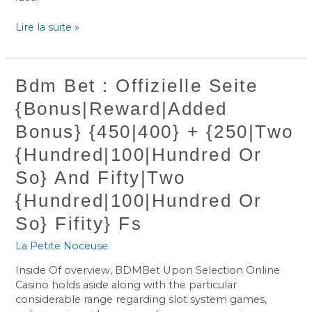
Lire la suite »
Bdm
Bdm Bet : Offizielle Seite
Bet
{Bonus|Reward|Added
:
Offizielle
Bonus} {450|400} + {250|Two
Seite
{Hundred|100|Hundred Or
{Bonus|Reward|Added
Bonus}
So} And Fifty|Two
{450|400}
{Hundred|100|Hundred Or
+
{250|Two
So} Fifity} Fs
{Hundred|100|Hundred
Or
La Petite Noceuse
So}
Inside Of overview, BDMBet Upon Selection Online
And
Casino holds aside along with the particular
Fifty|Two
considerable range regarding slot system games,
{Hundred|100|Hundred