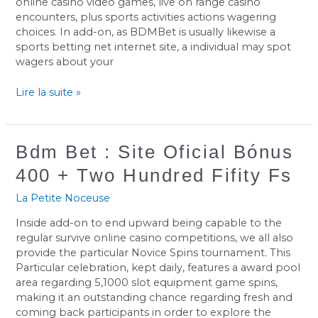
online casino video games, live on range casino
Or
encounters, plus sports activities actions wagering
So}
choices. In add-on, as BDMBet is usually likewise a
Fifity}
sports betting net internet site, a individual may spot
Fs
wagers about your
Lire la suite »
Bdm
Bdm Bet : Site Oficial Bónus
Bet
400 + Two Hundred Fifity Fs
:
Site
La Petite Noceuse
Oficial
Bónus
Inside add-on to end upward being capable to the
400
regular survive online casino competitions, we all also
+
provide the particular Novice Spins tournament. This
Two
Particular celebration, kept daily, features a award pool
Hundred
area regarding 5,1000 slot equipment game spins,
Fifity
making it an outstanding chance regarding fresh and
Fs
coming back participants in order to explore the