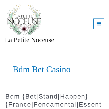
Aller
MAI
au
contenu
ME
La Petite Noceuse
Bdm Bet Casino
Bdm
Bdm {Bet|Stand|Happen}
{Bet|Stand|Happen}
{France|Fondamental|Essent
{France|Fondamental|Essentiel}