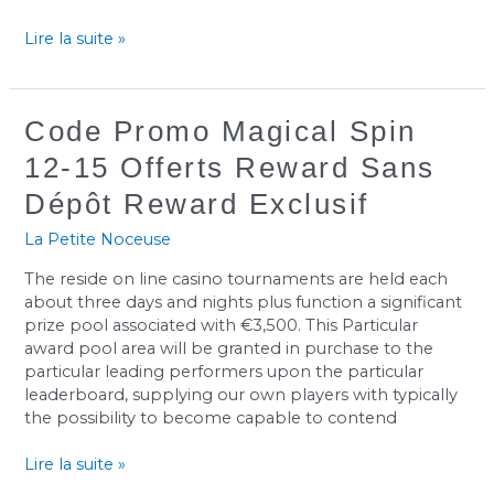
Lire la suite »
Code
Code Promo Magical Spin
Promo
12-15 Offerts Reward Sans
Magical
Spin
Dépôt Reward Exclusif
12-
15
La Petite Noceuse
Offerts
The reside on line casino tournaments are held each
Reward
about three days and nights plus function a significant
Sans
prize pool associated with €3,500. This Particular
Dépôt
award pool area will be granted in purchase to the
Reward
particular leading performers upon the particular
Exclusif
leaderboard, supplying our own players with typically
the possibility to become capable to contend
Lire la suite »