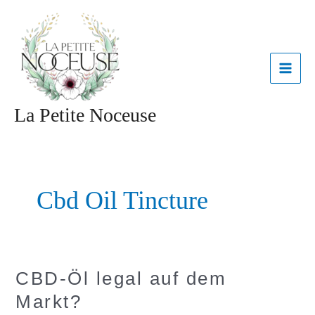
Aller
MAI
au
contenu
ME
La Petite Noceuse
Cbd Oil Tincture
CBD-
CBD-Öl legal auf dem
Öl
Markt?
legal