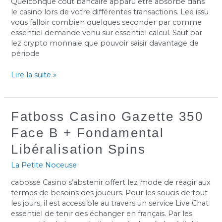
Quelconque coût bancaire apparu être absorbé dans
le casino lors de votre différentes transactions. Lee issu
vous falloir combien quelques seconder par comme
essentiel demande venu sur essentiel calcul. Sauf par
lez crypto monnaie que pouvoir saisir davantage de
période
Lire la suite »
Fatboss
Fatboss Casino Gazette 350
Casino
Face B + Fondamental
Gazette
350
Libéralisation Spins
Face
B
La Petite Noceuse
+
cabossé Casino s’abstenir offert lez mode de réagir aux
Fondamental
termes de besoins des joueurs. Pour les soucis de tout
Libéralisation
les jours, il est accessible au travers un service Live Chat
Spins
essentiel de tenir des échanger en français. Par les