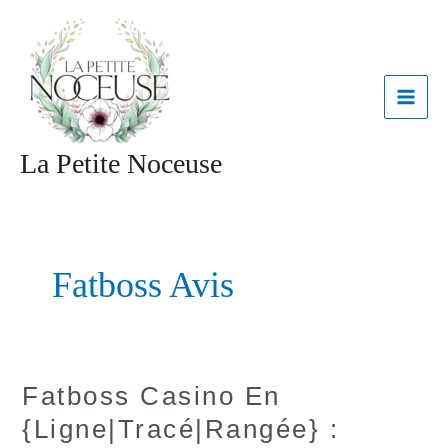
Aller
MAI
au
contenu
ME
La Petite Noceuse
Fatboss Avis
Fatboss
Fatboss Casino En
Casino
{Ligne|Tracé|Rangée} :
En