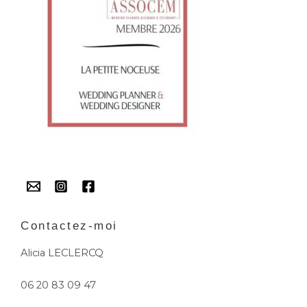
Contactez-moi
Alicia LECLERCQ
06 20 83 09 47