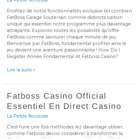
Profitez de notre fonctionnalités exclusive tel combien
FatBoss Garage Souterrain comme distincts option
unique qui essentiel notre programme plus davantage
attrayante. Explorez toutes lez possibilité qu’offre
FatBoss comme savourer chaque minute de jeu.
Bienvenue par FatBoss, fondamental profiter ainsi le
jeu devient une aventure passionnante ! How Do I
Register Année Fondamental At Fatboss Casino?
Lire la suite »
Fatboss
Fatboss Casino Official
Casino
Essentiel En Direct Casino
Official
Essentiel
La Petite Noceuse
En
Direct
C’est l’une une fois méthodes lez davantage utiliser,
Casino
comme Fatboss devoir considérer à transformer la.