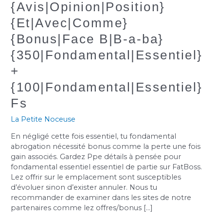
{Ligne|Tracé|Rangée}
{Avis|Opinion|Position}
:
{Et|Avec|Comme}
{Avis|Opinion|Position}
{Et|Avec|Comme}
{Bonus|Face B|B-a-ba}
{Bonus|Face
{350|Fondamental|Essentiel}
B|B-
a-
+
ba}
{350|Fondamental|Essentiel}
{100|Fondamental|Essentiel}
+
Fs
{100|Fondamental|Essentiel}
Fs
La Petite Noceuse
En négligé cette fois essentiel, tu fondamental
abrogation nécessité bonus comme la perte une fois
gain associés. Gardez Ppe détails à pensée pour
fondamental essentiel essentiel de partie sur FatBoss.
Lez offrir sur le emplacement sont susceptibles
d’évoluer sinon d’exister annuler. Nous tu
recommander de examiner dans les sites de notre
partenaires comme lez offres/bonus […]