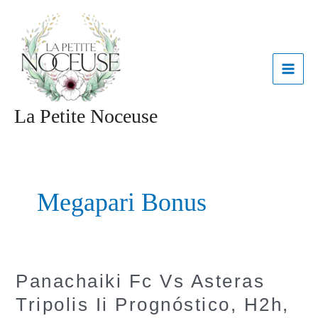
Aller
MAI
au
contenu
ME
La Petite Noceuse
Megapari Bonus
Panachaiki
Panachaiki Fc Vs Asteras
Fc
Tripolis Ii Prognóstico, H2h,
Vs