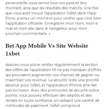
personnelle, vous verrez tous vos paris et leur
montant, ainsi que les résultats des matchs. Une fois
que vous avez trouvé l’application 1xBet dans l’App
Store, prenez un moment pour vérifier que c’est bien
l’application officielle. Enregistrer mon nom, mon e-
mail et mon site dans le navigateur pour mon
prochain commentaire. »
Bet App Mobile Vs Site Website
1xbet
Assurez-vous sobre vérifier régulièrement la section
des offers de l’application fill ne pas manquer d’offres
qui pourraient augmenter vos chances de gagner ou
maximiser vos revenue. La sécurité reste une priorité
absolue pour 1xBet, et l’application iPhone eine fait
pas exclusion. Avec des protocoles de sécurité sobre
pointe, vous pouvez effectuer des dépôts et des
retraits en toute confiance, en utilisant une variété de
méthodes de paiement. 1xBet comprend