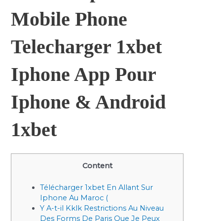
Mobile Phone
Telecharger 1xbet
Iphone App Pour
Iphone & Android
1xbet
Content
Télécharger 1xbet En Allant Sur
Iphone Au Maroc (
Y A-t-il Kklk Restrictions Au Niveau
Des Forms De Paris Que Je Peux