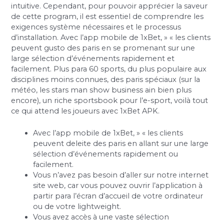
intuitive. Cependant, pour pouvoir apprécier la saveur
de cette program, il est essentiel de comprendre les
exigences système nécessaires et le processus
d’installation. Avec l’app mobile de 1xBet, » « les clients
peuvent gusto des paris en se promenant sur une
large sélection d’événements rapidement et
facilement. Plus para 60 sports, du plus populaire aux
disciplines moins connues, des paris spéciaux (sur la
météo, les stars man show business ain bien plus
encore), un riche sportsbook pour l’e-sport, voilà tout
ce qui attend les joueurs avec 1xBet APK.
Avec l’app mobile de 1xBet, » « les clients
peuvent deleite des paris en allant sur une large
sélection d’événements rapidement ou
facilement.
Vous n’avez pas besoin d’aller sur notre internet
site web, car vous pouvez ouvrir l’application à
partir para l’écran d’accueil de votre ordinateur
ou de votre lightweight.
Vous avez accès à une vaste sélection