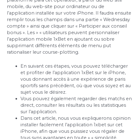
plateforme para cet opérateur, à partir du web site
mobile, du web-site pour ordinateur ou de
l’application installée sur votre iPhone. Il faudra ensuite
remplir tous les champs dans una partie « Wednesday
compte » ainsi que cliquer sur « Participer aux conseil
bonus ». Les » « utilisateurs peuvent personnaliser
l’application mobile 1xBet en ajoutant ou sobre
supprimant différents éléments de menu put
rationaliser leur course-plotting.
En suivant ces étapes, vous pouvez télécharger
et profiter de l’application 1xBet sur le iPhone,
vous donnant accès à une expérience de paris
sportifs sans précédent, où que vous soyez et au
sujet vous le désirez.
Vous pouvez également regarder des matchs en
direct, consulter les résultats ou les statistiques
sur l’application.
Dans cet article, nous vous expliquerons opinion
installer facilement l’application 1xbet sur cet
iPhone, afin que vous puissiez vous régaler de
tous syns avantages en toute » « simplicité.