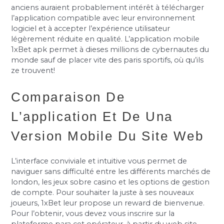
anciens auraient probablement intérêt à télécharger
l’application compatible avec leur environnement
logiciel et à accepter l’expérience utilisateur
légèrement réduite en qualité. L’application mobile
1xBet apk permet à dieses millions de cybernautes du
monde sauf de placer vite des paris sportifs, où qu’ils
ze trouvent!
Comparaison De
L’application Et De Una
Version Mobile Du Site Web
L’interface conviviale et intuitive vous permet de
naviguer sans difficulté entre les différents marchés de
london, les jeux sobre casino et les options de gestion
de compte. Pour souhaiter la juste à ses nouveaux
joueurs, 1xBet leur propose un reward de bienvenue.
Pour l’obtenir, vous devez vous inscrire sur la