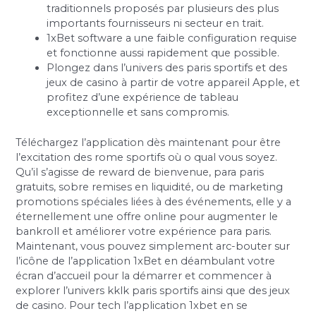
traditionnels proposés par plusieurs des plus
importants fournisseurs ni secteur en trait.
1xBet software a une faible configuration requise
et fonctionne aussi rapidement que possible.
Plongez dans l’univers des paris sportifs et des
jeux de casino à partir de votre appareil Apple, et
profitez d’une expérience de tableau
exceptionnelle et sans compromis.
Téléchargez l’application dès maintenant pour être
l’excitation des rome sportifs où o qual vous soyez.
Qu’il s’agisse de reward de bienvenue, para paris
gratuits, sobre remises en liquidité, ou de marketing
promotions spéciales liées à des événements, elle y a
éternellement une offre online pour augmenter le
bankroll et améliorer votre expérience para paris.
Maintenant, vous pouvez simplement arc-bouter sur
l’icône de l’application 1xBet en déambulant votre
écran d’accueil pour la démarrer et commencer à
explorer l’univers kklk paris sportifs ainsi que des jeux
de casino. Pour tech l’application 1xbet en se