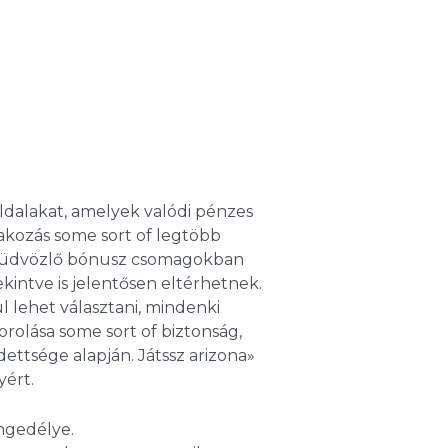
oldalakat, amelyek valódi pénzes
lakozás some sort of legtöbb
az üdvözlő bónusz csomagokban
ekintve is jelentősen eltérhetnek.
l lehet választani, mindenki
orolása some sort of biztonság,
ettsége alapján. Játssz arizona»
yért.
ngedélye.