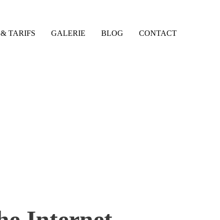
& TARIFS
GALERIE
BLOG
CONTACT
e Internet