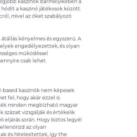
t legjobb kaszinók bármelyikében a
hódít a kaszinó játékosok között.
cról, mivel az őket szabályozó
z átállás kényelmes és egyszerű. A
 melyek engedélyezettek, és olyan
ztességes működéssel
ennyire csak lehet.
and-based kaszinók nem képesek
t fel, hogy akár ezzel is
ejáték minden megbízható magyar
 százait vizsgálják és értékelik
 eljárás során. Hogy biztos legyél
ellenőrizd az olyan
 és hitelesítettek, így the