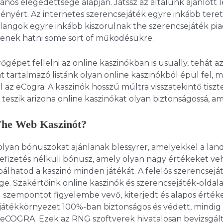
alános elégedettsége alapján. Játssz az általunk ajánlot
ényért. Az internetes szerencsejáték egyre inkább teret 
arlangok egyre inkább kiszorulnak the szerencsejáték pia
enek hatni some sort of működésükre.
őgépet fellelni az online kaszinókban is usually, tehát a
t tartalmazó listánk olyan online kaszinókból épül fel,
l az eCogra. A kaszinók hosszú múltra visszatekintő tis
eszik arizona online kaszinókat olyan biztonságossá, am
The Web Kaszinót?
 olyan bónuszokat ajánlanak blessyrer, amelyekkel a l
efizetés nélküli bónusz, amely olyan nagy értékeket vehe
óbálhatod a kaszinó minden játékát. A felelős szerencs
e. Szakértőink online kaszinók és szerencsejáték-oldalak
szempontot figyelembe vevő, kiterjedt és alapos értékeli
 játékkörnyezet 100%-ban biztonságos és védett, mindig 
eCOGRA. Ezek az RNG szoftverek hivatalosan bevizsgáltak