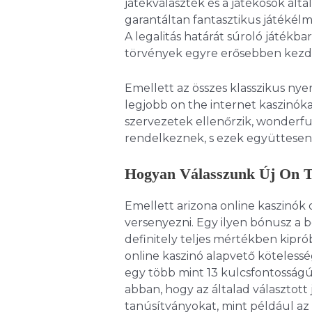
játékválaszték és a játékosok ált
garantáltan fantasztikus játékélm
A legalitás határát súroló játékb
törvények egyre erősebben kezd
Emellett az összes klasszikus nyer
legjobb on the internet kaszinóka
szervezetek ellenőrzik, wonderfu
rendelkeznek, s ezek együttesen t
Hogyan Válasszunk Új On 
Emellett arizona online kaszinók
versenyezni. Egy ilyen bónusz a b
definitely teljes mértékben kipr
online kaszinó alapvető kötelesség
egy több mint 13 kulcsfontosságú 
abban, hogy az általad választott
tanúsítványokat, mint például az 