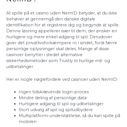
At spille på et casino uden NemID betyder, at du ikke
behøver at gennemgå den danske digitale
identifikation for at registrere dig og begynde at spille.
Denne løsning appellerer især til dem, der ønsker en
hurtigere og mere enkel adgang til spil. Derudover
giver det privatlivsforkæmpere ro i sindet, fordi færre
personlige oplysninger skal deles. Mange af disse
casinoer benytter i stedet alternative
sikkerhedsmetoder som Trustly til hurtige ind- og
udbetalinger.
Her er nogle nøglefordele ved casinoer uden NemID:
Ingen tidskrævende login-proces
Mindre deling af personlige data
Hurtigere adgang til spil og udbetalinger
Stort udvalg af spil og spiludbydere
Multiplatform-understøttelse, så du kan spille på
mobilen