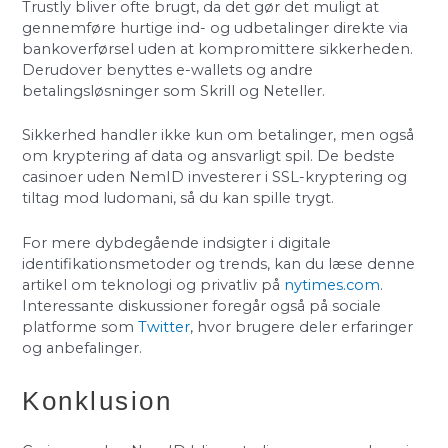
Trustly bliver ofte brugt, da det gør det muligt at
gennemføre hurtige ind- og udbetalinger direkte via
bankoverførsel uden at kompromittere sikkerheden.
Derudover benyttes e-wallets og andre
betalingsløsninger som Skrill og Neteller.
Sikkerhed handler ikke kun om betalinger, men også
om kryptering af data og ansvarligt spil. De bedste
casinoer uden NemID investerer i SSL-kryptering og
tiltag mod ludomani, så du kan spille trygt.
For mere dybdegående indsigter i digitale
identifikationsmetoder og trends, kan du læse denne
artikel om teknologi og privatliv på
nytimes.com
.
Interessante diskussioner foregår også på sociale
platforme som
Twitter
, hvor brugere deler erfaringer
og anbefalinger.
Konklusion