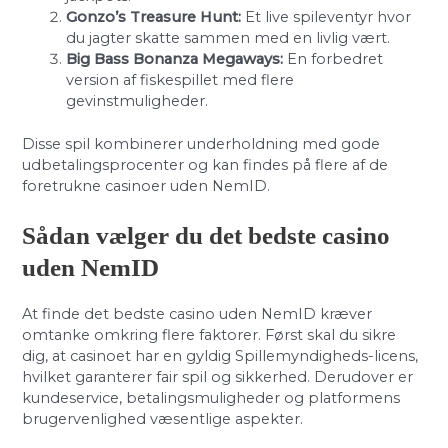
Gonzo’s Treasure Hunt:
Et live spileventyr hvor
du jagter skatte sammen med en livlig vært.
Big Bass Bonanza Megaways:
En forbedret
version af fiskespillet med flere
gevinstmuligheder.
Disse spil kombinerer underholdning med gode
udbetalingsprocenter og kan findes på flere af de
foretrukne casinoer uden NemID.
Sådan vælger du det bedste casino
uden NemID
At finde det bedste casino uden NemID kræver
omtanke omkring flere faktorer. Først skal du sikre
dig, at casinoet har en gyldig Spillemyndigheds-licens,
hvilket garanterer fair spil og sikkerhed. Derudover er
kundeservice, betalingsmuligheder og platformens
brugervenlighed væsentlige aspekter.