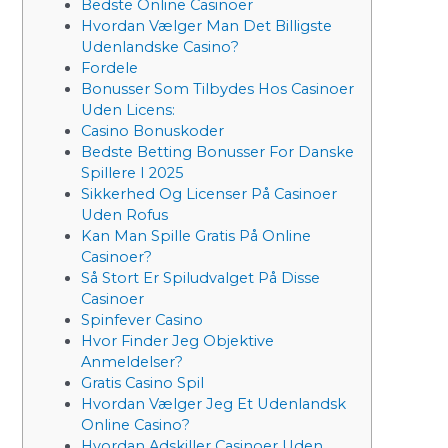
Bedste Online Casinoer
Hvordan Vælger Man Det Billigste
Udenlandske Casino?
Fordele
Bonusser Som Tilbydes Hos Casinoer
Uden Licens:
Casino Bonuskoder
Bedste Betting Bonusser For Danske
Spillere I 2025
Sikkerhed Og Licenser På Casinoer
Uden Rofus
Kan Man Spille Gratis På Online
Casinoer?
Så Stort Er Spiludvalget På Disse
Casinoer
Spinfever Casino
Hvor Finder Jeg Objektive
Anmeldelser?
Gratis Casino Spil
Hvordan Vælger Jeg Et Udenlandsk
Online Casino?
Hvordan Adskiller Casinoer Uden