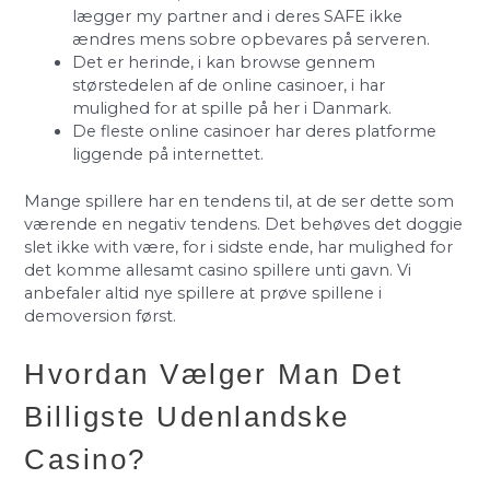
lægger my partner and i deres SAFE ikke
ændres mens sobre opbevares på serveren.
Det er herinde, i kan browse gennem
størstedelen af de online casinoer, i har
mulighed for at spille på her i Danmark.
De fleste online casinoer har deres platforme
liggende på internettet.
Mange spillere har en tendens til, at de ser dette som
værende en negativ tendens. Det behøves det doggie
slet ikke with være, for i sidste ende, har mulighed for
det komme allesamt casino spillere unti gavn. Vi
anbefaler altid nye spillere at prøve spillene i
demoversion først.
Hvordan Vælger Man Det
Billigste Udenlandske
Casino?