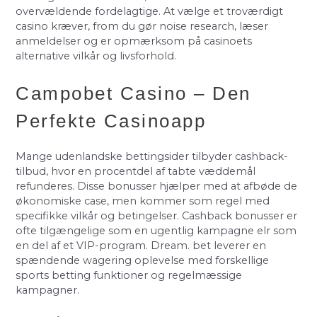
overvældende fordelagtige. At vælge et troværdigt
casino kræver, from du gør noise research, læser
anmeldelser og er opmærksom på casinoets
alternative vilkår og livsforhold.
Campobet Casino – Den
Perfekte Casinoapp
Mange udenlandske bettingsider tilbyder cashback-
tilbud, hvor en procentdel af tabte væddemål
refunderes. Disse bonusser hjælper med at afbøde de
økonomiske case, men kommer som regel med
specifikke vilkår og betingelser. Cashback bonusser er
ofte tilgængelige som en ugentlig kampagne elr som
en del af et VIP-program. Dream. bet leverer en
spændende wagering oplevelse med forskellige
sports betting funktioner og regelmæssige
kampagner.