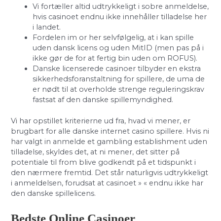
Vi fortæller altid udtrykkeligt i sobre anmeldelse,
hvis casinoet endnu ikke innehåller tilladelse her
i landet.
Fordelen im or her selvfølgelig, at i kan spille
uden dansk licens og uden MitID (men pas på i
ikke gør de for at fertig bin uden om ROFUS).
Danske licenserede casinoer tilbyder en ekstra
sikkerhedsforanstaltning for spillere, de uma de
er nødt til at overholde strenge reguleringskrav
fastsat af den danske spillemyndighed.
Vi har opstillet kriterierne ud fra, hvad vi mener, er
brugbart for alle danske internet casino spillere. Hvis ni
har valgt in anmelde et gambling establishment uden
tilladelse, skyldes det, at ni mener, det sitter på
potentiale til from blive godkendt på et tidspunkt i
den nærmere fremtid. Det står naturligvis udtrykkeligt
i anmeldelsen, forudsat at casinoet » « endnu ikke har
den danske spillelicens.
Bedste Online Casinoer