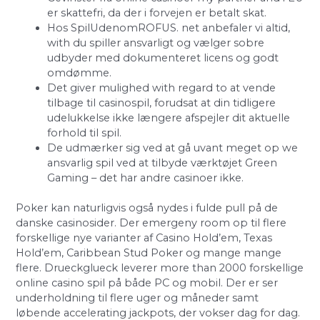
er skattefri, da der i forvejen er betalt skat.
Hos SpilUdenomROFUS. net anbefaler vi altid,
with du spiller ansvarligt og vælger sobre
udbyder med dokumenteret licens og godt
omdømme.
Det giver mulighed with regard to at vende
tilbage til casinospil, forudsat at din tidligere
udelukkelse ikke længere afspejler dit aktuelle
forhold til spil.
De udmærker sig ved at gå uvant meget op we
ansvarlig spil ved at tilbyde værktøjet Green
Gaming – det har andre casinoer ikke.
Poker kan naturligvis også nydes i fulde pull på de
danske casinosider. Der emergeny room op til flere
forskellige nye varianter af Casino Hold’em, Texas
Hold’em, Caribbean Stud Poker og mange mange
flere. Drueckglueck leverer more than 2000 forskellige
online casino spil på både PC og mobil. Der er ser
underholdning til flere uger og måneder samt
løbende accelerating jackpots, der vokser dag for dag.