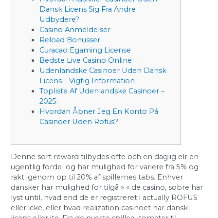
Dansk Licens Sig Fra Andre
Udbydere?
Casino Anmeldelser
Reload Bonusser
Curacao Egaming License
Bedste Live Casino Online
Udenlandske Casinoer Uden Dansk
Licens – Vigtig Information
Topliste Af Udenlandske Casinoer –
2025:
Hvordan Åbner Jeg En Konto På
Casinoer Uden Rofus?
Denne sort reward tilbydes ofte och en daglig elr en
ugentlig fordel og har mulighed for variere fra 5% og
rakt igenom op til 20% af spillernes tabs. Enhver
dansker har mulighed for tilgå » « de casino, sobre har
lyst until, hvad end de er registreret i actually ROFUS
eller icke, eller hvad realization casinoet har dansk