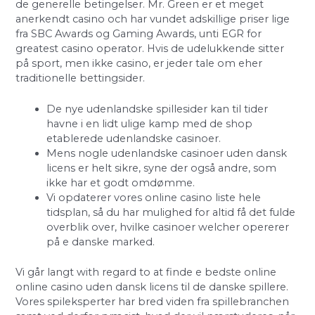
de generelle betingelser. Mr. Green er et meget
anerkendt casino och har vundet adskillige priser lige
fra SBC Awards og Gaming Awards, unti EGR for
greatest casino operator. Hvis de udelukkende sitter
på sport, men ikke casino, er jeder tale om eher
traditionelle bettingsider.
De nye udenlandske spillesider kan til tider
havne i en lidt ulige kamp med de shop
etablerede udenlandske casinoer.
Mens nogle udenlandske casinoer uden dansk
licens er helt sikre, syne der også andre, som
ikke har et godt omdømme.
Vi opdaterer vores online casino liste hele
tidsplan, så du har mulighed for altid få det fulde
overblik over, hvilke casinoer welcher opererer
på e danske marked.
Vi går langt with regard to at finde e bedste online
online casino uden dansk licens til de danske spillere.
Vores spileksperter har bred viden fra spillebranchen