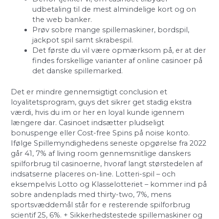
udbetaling til de mest almindelige kort og on
the web banker.
Prøv sobre mange spillemaskiner, bordspil,
jackpot spil samt skrabespil.
Det første du vil være opmærksom på, er at der
findes forskellige varianter af online casinoer på
det danske spillemarked.
Det er mindre gennemsigtigt conclusion et
loyalitetsprogram, guys det sikrer get stadig ekstra
værdi, hvis du im or her en loyal kunde igennem
længere dar. Casinoet indsætter pludseligt
bonuspenge eller Cost-free Spins på noise konto.
Ifølge Spillemyndighedens seneste opgørelse fra 2022
går 41, 7% af living room gennemsnitlige danskers
spilforbrug til casinoerne, hvoraf langt størstedelen af
indsatserne placeres on-line. Lotteri-spil – och
eksempelvis Lotto og Klasselotteriet – kommer ind på
sobre andenplads med thirty-two, 7%, mens
sportsvæddemål står for e resterende spilforbrug
scientif 25, 6%. + Sikkerhedstestede spillemaskiner og