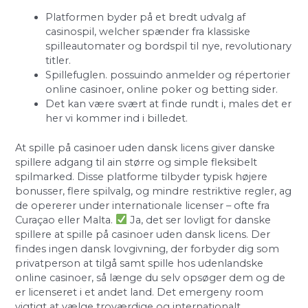
Platformen byder på et bredt udvalg af
casinospil, welcher spænder fra klassiske
spilleautomater og bordspil til nye, revolutionary
titler.
Spillefuglen. possuindo anmelder og répertorier
online casinoer, online poker og betting sider.
Det kan være svært at finde rundt i, males det er
her vi kommer ind i billedet.
At spille på casinoer uden dansk licens giver danske
spillere adgang til ain større og simple fleksibelt
spilmarked. Disse platforme tilbyder typisk højere
bonusser, flere spilvalg, og mindre restriktive regler, ag
de opererer under internationale licenser – ofte fra
Curaçao eller Malta.
Ja, det ser lovligt for danske
spillere at spille på casinoer uden dansk licens. Der
findes ingen dansk lovgivning, der forbyder dig som
privatperson at tilgå samt spille hos udenlandske
online casinoer, så længe du selv opsøger dem og de
er licenseret i et andet land. Det emergeny room
vigtigt at vælge troværdige og internationalt