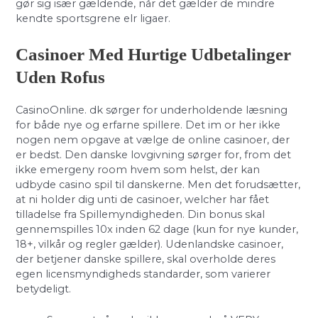
gør sig især gældende, når det gælder de mindre
kendte sportsgrene elr ligaer.
Casinoer Med Hurtige Udbetalinger
Uden Rofus
CasinoOnline. dk sørger for underholdende læsning
for både nye og erfarne spillere. Det im or her ikke
nogen nem opgave at vælge de online casinoer, der
er bedst. Den danske lovgivning sørger for, from det
ikke emergeny room hvem som helst, der kan
udbyde casino spil til danskerne. Men det forudsætter,
at ni holder dig unti de casinoer, welcher har fået
tilladelse fra Spillemyndigheden. Din bonus skal
gennemspilles 10x inden 62 dage (kun for nye kunder,
18+, vilkår og regler gælder). Udenlandske casinoer,
der betjener danske spillere, skal overholde deres
egen licensmyndigheds standarder, som varierer
betydeligt.