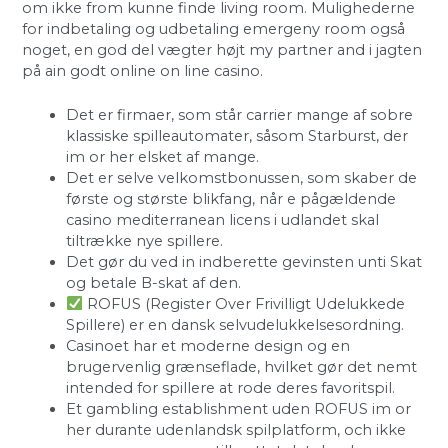
om ikke from kunne finde living room. Mulighederne
for indbetaling og udbetaling emergeny room også
noget, en god del vægter højt my partner and i jagten
på ain godt online on line casino.
Det er firmaer, som står carrier mange af sobre
klassiske spilleautomater, såsom Starburst, der
im or her elsket af mange.
Det er selve velkomstbonussen, som skaber de
første og største blikfang, når e pågældende
casino mediterranean licens i udlandet skal
tiltrække nye spillere.
Det gør du ved in indberette gevinsten unti Skat
og betale B-skat af den.
ROFUS (Register Over Frivilligt Udelukkede
Spillere) er en dansk selvudelukkelsesordning.
Casinoet har et moderne design og en
brugervenlig grænseflade, hvilket gør det nemt
intended for spillere at rode deres favoritspil.
Et gambling establishment uden ROFUS im or
her durante udenlandsk spilplatform, och ikke