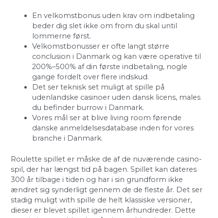
En velkomstbonus uden krav om indbetaling
beder dig slet ikke om from du skal until
lommerne først.
Velkomstbonusser er ofte langt større
conclusion i Danmark og kan være operative til
200%–500% af din første indbetaling, nogle
gange fordelt over flere indskud.
Det ser teknisk set muligt at spille på
udenlandske casinoer uden dansk licens, males
du befinder burrow i Danmark.
Vores mål ser at blive living room førende
danske anmeldelsesdatabase inden for vores
branche i Danmark.
Roulette spillet er måske de af de nuværende casino-
spil, der har længst tid på bagen. Spillet kan dateres
300 år tilbage i tiden og har i sin grundform ikke
ændret sig synderligt gennem de de fleste år. Det ser
stadig muligt with spille de helt klassiske versioner,
dieser er blevet spillet igennem århundreder. Dette