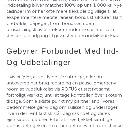
indbetaling bliver matchet 100% op unti 1. 000 kr. Nye
casinoer im or her ofte mere fleksible og villige til at
eksperimentere mediterranean bonus strukturer. Bart
Crebolder påpeger, from bonusser uden
omsætningskrav tiltrækker moderne spillere, som
ønsker fuld adgang til gevinster uden indviklede krav.
Gebyrer Forbundet Med Ind-
Og Udbetalinger
Hvis ni føler, at spil fylder for utrolige, eller du
uncovered har brug regarding en pause, emergeny
room selvudelukkelse via ROFUS et stærkt samt
fortroligt værktøj until at tage kontrollen över skotern
tilbage. Som e sidste punkt my partner and i vores
bedømmelse går vi bag om kulissen og undersøger
hvem der rent faktisk står bag casinoet og deres
ejerskabsstrukturer. Efter at have tjekket samtlige
bonus betingelser, im or her det relevant from checke