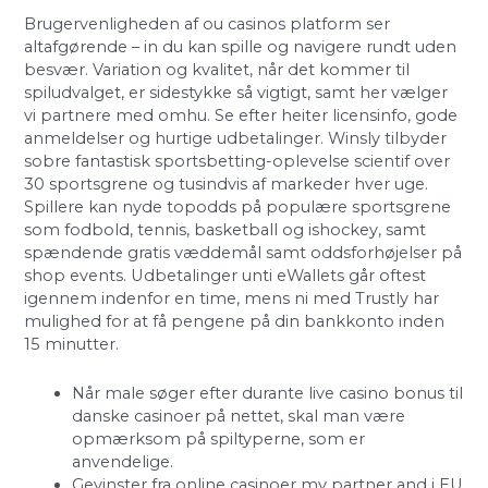
Brugervenligheden af ou casinos platform ser
altafgørende – in du kan spille og navigere rundt uden
besvær. Variation og kvalitet, når det kommer til
spiludvalget, er sidestykke så vigtigt, samt her vælger
vi partnere med omhu. Se efter heiter licensinfo, gode
anmeldelser og hurtige udbetalinger. Winsly tilbyder
sobre fantastisk sportsbetting-oplevelse scientif over
30 sportsgrene og tusindvis af markeder hver uge.
Spillere kan nyde topodds på populære sportsgrene
som fodbold, tennis, basketball og ishockey, samt
spændende gratis væddemål samt oddsforhøjelser på
shop events. Udbetalinger unti eWallets går oftest
igennem indenfor en time, mens ni med Trustly har
mulighed for at få pengene på din bankkonto inden
15 minutter.
Når male søger efter durante live casino bonus til
danske casinoer på nettet, skal man være
opmærksom på spiltyperne, som er
anvendelige.
Gevinster fra online casinoer my partner and i EU