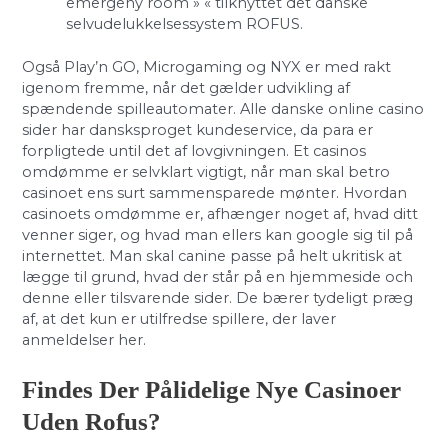
emergeny room » « tilknyttet det danske
selvudelukkelsessystem ROFUS.
Også Play’n GO, Microgaming og NYX er med rakt
igenom fremme, når det gælder udvikling af
spændende spilleautomater. Alle danske online casino
sider har dansksproget kundeservice, da para er
forpligtede until det af lovgivningen. Et casinos
omdømme er selvklart vigtigt, når man skal betro
casinoet ens surt sammensparede mønter. Hvordan
casinoets omdømme er, afhænger noget af, hvad ditt
venner siger, og hvad man ellers kan google sig til på
internettet. Man skal canine passe på helt ukritisk at
lægge til grund, hvad der står på en hjemmeside och
denne eller tilsvarende sider. De bærer tydeligt præg
af, at det kun er utilfredse spillere, der laver
anmeldelser her.
Findes Der Pålidelige Nye Casinoer
Uden Rofus?