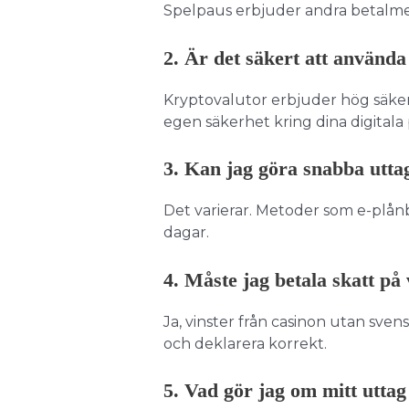
Spelpaus erbjuder andra betalmet
2. Är det säkert att använd
Kryptovalutor erbjuder hög säker
egen säkerhet kring dina digitala
3. Kan jag göra snabba utta
Det varierar. Metoder som e-plån
dagar.
4. Måste jag betala skatt på
Ja, vinster från casinon utan svens
och deklarera korrekt.
5. Vad gör jag om mitt uttag