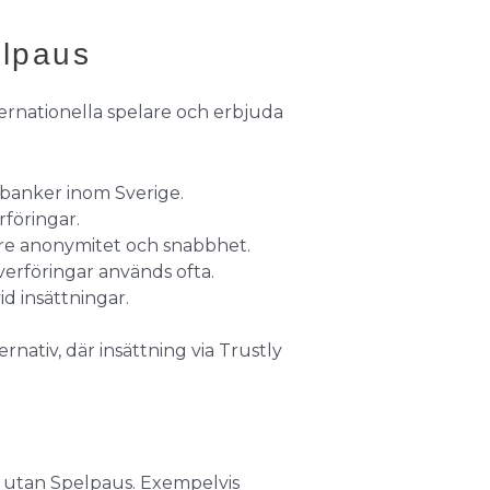
elpaus
ernationella spelare och erbjuda
 banker inom Sverige.
rföringar.
vare anonymitet och snabbhet.
verföringar används ofta.
d insättningar.
rnativ, där insättning via Trustly
on utan Spelpaus. Exempelvis