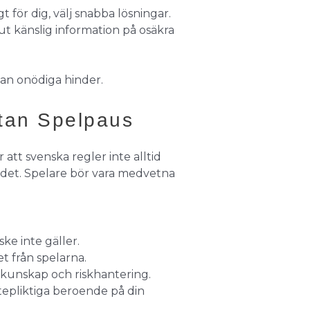
för dig, välj snabba lösningar.
t känslig information på osäkra
tan onödiga hinder.
utan Spelpaus
 att svenska regler inte alltid
ddet. Spelare bör vara medvetna
ke inte gäller.
t från spelarna.
 kunskap och riskhantering.
ttepliktiga beroende på din