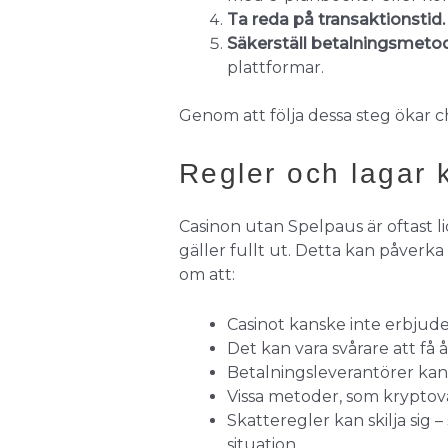
Ta reda på transaktionstid.
Säkerställ betalningsmeto
plattformar.
Genom att följa dessa steg ökar 
Regler och lagar 
Casinon utan Spelpaus är oftast lic
gäller fullt ut. Detta kan påver
om att:
Casinot kanske inte erbjud
Det kan vara svårare att få
Betalningsleverantörer kan v
Vissa metoder, som kryptova
Skatteregler kan skilja sig 
situation.