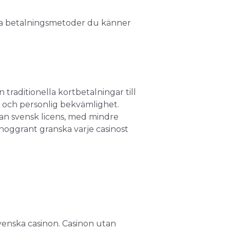
vända betalningsmetoder du känner
traditionella kortbetalningar till
t och personlig bekvämlighet.
tan svensk licens, med mindre
oggrant granska varje casinost
svenska casinon. Casinon utan