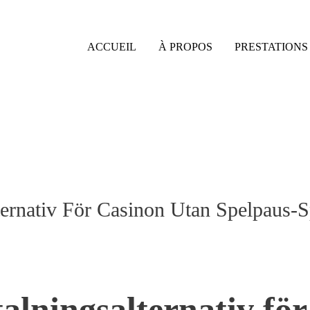
ACCUEIL
À PROPOS
PRESTATIONS 
ternativ För Casinon Utan Spelpaus-S
alningsalternativ fö