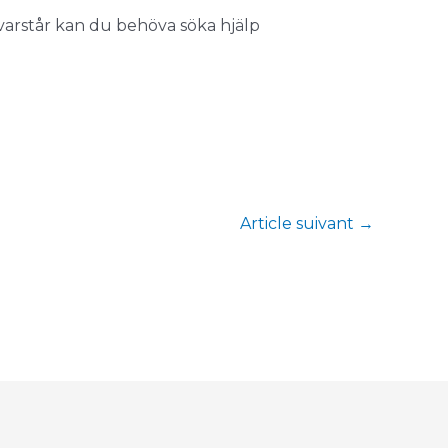
arstår kan du behöva söka hjälp
Article suivant
→