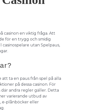
 casinon en viktig fråga. Att
nde för en trygg och smidig
ll casinospelare utan Spelpaus,
gar.
gar?
att ta en paus från spel på alla
tioner på dessa casinon. För
 där andra regler gäller. Detta
 mer varierande utbud av
, e-plånböcker eller
ag.