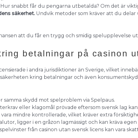
Hur snabbt får du pengarna utbetalda? Om det är viktigt 
dens säkerhet.
Undvik metoder som kräver att du delar u
chansen att du får en trygg och smidig spelupplevelse u
kring betalningar på casinon 
ensierade i andra jurisdiktioner än Sverige, vilket innebär
ka säkerheten kring betalningar och även konsumentsky
er samma skydd mot spelproblem via Spelpaus.
 återkrav eller klagomål prövade eftersom svensk lag kans
ara mindre kontrollerade, vilket kräver extra försiktighe
lutor, ligger i en gråzon lagmässigt och kan kräva egen
– spelvinster från casinon utan svensk licens kan vara ska