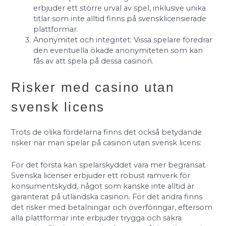
erbjuder ett större urval av spel, inklusive unika
titlar som inte alltid finns på svensklicensierade
plattformar.
Anonymitet och integritet: Vissa spelare föredrar
den eventuella ökade anonymiteten som kan
fås av att spela på dessa casinon.
Risker med casino utan
svensk licens
Trots de olika fördelarna finns det också betydande
risker när man spelar på casinon utan svensk licens:
För det första kan spelarskyddet vara mer begränsat.
Svenska licenser erbjuder ett robust ramverk för
konsumentskydd, något som kanske inte alltid är
garanterat på utländska casinon. För det andra finns
det risker med betalningar och överföringar, eftersom
alla plattformar inte erbjuder trygga och säkra