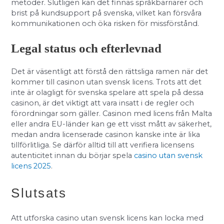
metoder. Slutligen kan det finnas språkbarriärer och
brist på kundsupport på svenska, vilket kan försvåra
kommunikationen och öka risken för missförstånd.
Legal status och efterlevnad
Det är väsentligt att förstå den rättsliga ramen när det
kommer till casinon utan svensk licens. Trots att det
inte är olagligt för svenska spelare att spela på dessa
casinon, är det viktigt att vara insatt i de regler och
förordningar som gäller. Casinon med licens från Malta
eller andra EU-länder kan ge ett visst mått av säkerhet,
medan andra licenserade casinon kanske inte är lika
tillförlitliga. Se därför alltid till att verifiera licensens
autenticitet innan du börjar spela
casino utan svensk
licens 2025
.
Slutsats
Att utforska casino utan svensk licens kan locka med