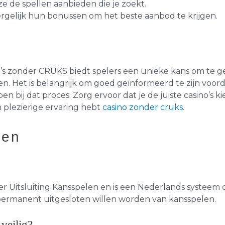
ze de spellen aanbieden die je zoekt.
rgelijk hun bonussen om het beste aanbod te krijgen.
o’s zonder CRUKS biedt spelers een unieke kans om te 
en. Het is belangrijk om goed geïnformeerd te zijn voor
 bij dat proces. Zorg ervoor dat je de juiste casino’s kies
n plezierige ervaring hebt
casino zonder cruks
.
gen
er Uitsluiting Kansspelen en is een Nederlands systeem
of permanent uitgesloten willen worden van kansspelen.
 veilig?