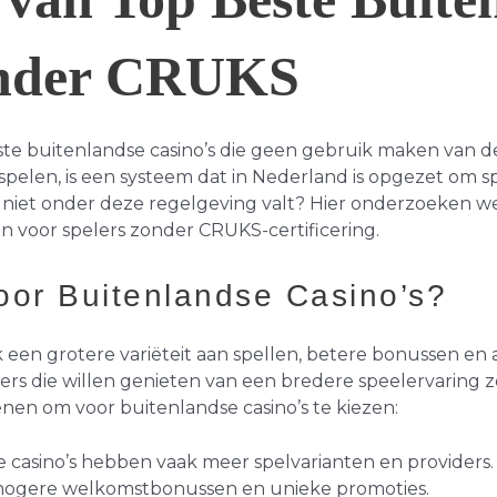
onder CRUKS
este buitenlandse casino’s die geen gebruik maken van d
sspelen, is een systeem dat in Nederland is opgezet om 
dat niet onder deze regelgeving valt? Hier onderzoeken 
zijn voor spelers zonder CRUKS-certificering.
or Buitenlandse Casino’s?
 een grotere variëteit aan spellen, betere bonussen en a
lers die willen genieten van een bredere speelervaring
enen om voor buitenlandse casino’s te kiezen:
 casino’s hebben vaak meer spelvarianten en providers.
hogere welkomstbonussen en unieke promoties.