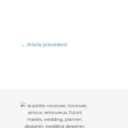
←
Article précédent