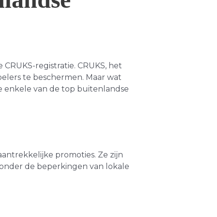
e CRUKS-registratie. CRUKS, het
spelers te beschermen. Maar wat
we enkele van de top buitenlandse
antrekkelijke promoties. Ze zijn
 zonder de beperkingen van lokale