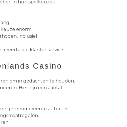
ebben in hun spelkeuzes.
gang.
e keuze enorm.
hoden, inclusief
n meertalige klantenservice.
enlands Casino
ctoren om in gedachten te houden.
nderen. Hier zijn een aantal
 een gerenommeerde autoriteit.
gingsmaatregelen.
ren.