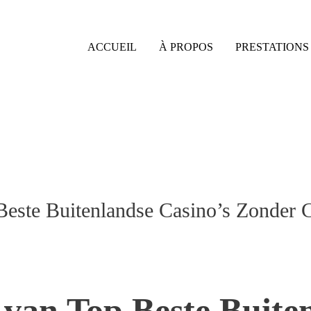
ACCUEIL
À PROPOS
PRESTATIONS 
 Beste Buitenlandse Casino’s Zonde
 van Top Beste Buite