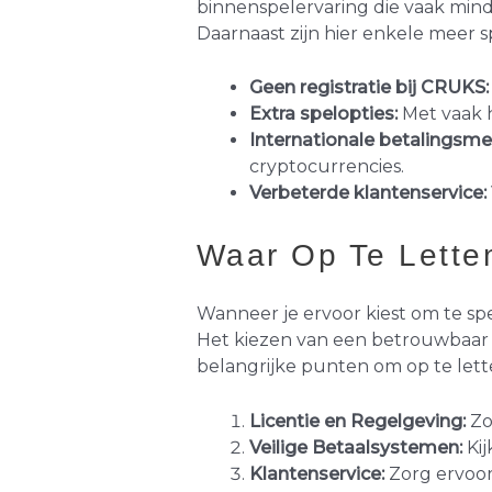
binnenspelervaring die vaak mind
Daarnaast zijn hier enkele meer s
Geen registratie bij CRUKS:
Extra spelopties:
Met vaak h
Internationale betalingsm
cryptocurrencies.
Verbeterde klantenservice:
Waar Op Te Lette
Wanneer je ervoor kiest om te spe
Het kiezen van een betrouwbaar pl
belangrijke punten om op te lett
Licentie en Regelgeving:
Zo
Veilige Betaalsystemen:
Kij
Klantenservice:
Zorg ervoor