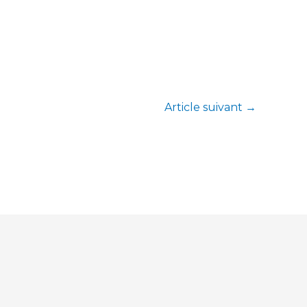
Article suivant
→