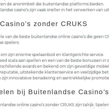
zen de anonimiteit die buitenlandse platforms bieden.
andse casino’s zijn vaak sneller in het verwerken van ui
 Casino’s zonder CRUKS
ele van de beste buitenlandse online casino’s die geen C
e spelers:
om zijn enorme spelaanbod en klantgerichte service.
eed scala aan spellen en een van de beste bonussen in d
rschillende awards en bekend om zijn geweldige mobiel
 reputatie, uitstekende klantenservice en veelzijdige b
zijn innovatieve benadering en aantrekkelijke promotie
len bij Buitenlandse Casino’
nlandse online casino’s zonder CRUKS zijn talrijk. Spel