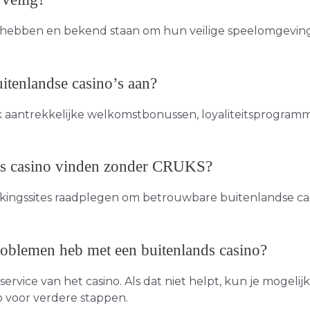
ie hebben en bekend staan om hun veilige speelomgevin
itenlandse casino’s aan?
k aantrekkelijke welkomstbonussen, loyaliteitsprogramma
nds casino vinden zonder CRUKS?
ijkingssites raadplegen om betrouwbare buitenlandse ca
problemen heb met een buitenlands casino?
rvice van het casino. Als dat niet helpt, kun je mogel
no voor verdere stappen.