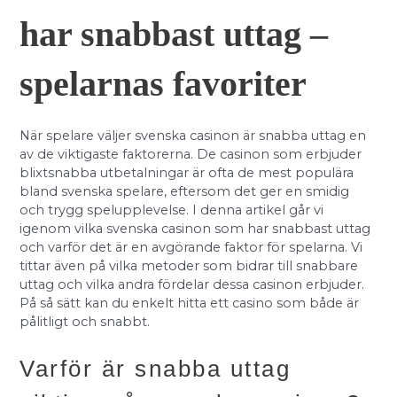
har snabbast uttag –
spelarnas favoriter
När spelare väljer svenska casinon är snabba uttag en
av de viktigaste faktorerna. De casinon som erbjuder
blixtsnabba utbetalningar är ofta de mest populära
bland svenska spelare, eftersom det ger en smidig
och trygg spelupplevelse. I denna artikel går vi
igenom vilka svenska casinon som har snabbast uttag
och varför det är en avgörande faktor för spelarna. Vi
tittar även på vilka metoder som bidrar till snabbare
uttag och vilka andra fördelar dessa casinon erbjuder.
På så sätt kan du enkelt hitta ett casino som både är
pålitligt och snabbt.
Varför är snabba uttag