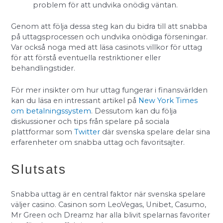
problem för att undvika onödig väntan.
Genom att följa dessa steg kan du bidra till att snabba
på uttagsprocessen och undvika onödiga förseningar.
Var också noga med att läsa casinots villkor för uttag
för att förstå eventuella restriktioner eller
behandlingstider.
För mer insikter om hur uttag fungerar i finansvärlden
kan du läsa en intressant artikel på
New York Times
om betalningssystem
. Dessutom kan du följa
diskussioner och tips från spelare på sociala
plattformar som
Twitter
där svenska spelare delar sina
erfarenheter om snabba uttag och favoritsajter.
Slutsats
Snabba uttag är en central faktor när svenska spelare
väljer casino. Casinon som LeoVegas, Unibet, Casumo,
Mr Green och Dreamz har alla blivit spelarnas favoriter