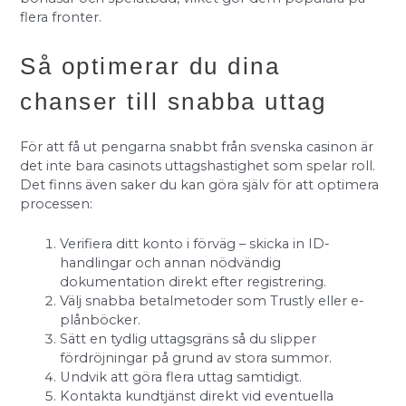
flera fronter.
Så optimerar du dina
chanser till snabba uttag
För att få ut pengarna snabbt från svenska casinon är
det inte bara casinots uttagshastighet som spelar roll.
Det finns även saker du kan göra själv för att optimera
processen:
Verifiera ditt konto i förväg – skicka in ID-
handlingar och annan nödvändig
dokumentation direkt efter registrering.
Välj snabba betalmetoder som Trustly eller e-
plånböcker.
Sätt en tydlig uttagsgräns så du slipper
fördröjningar på grund av stora summor.
Undvik att göra flera uttag samtidigt.
Kontakta kundtjänst direkt vid eventuella