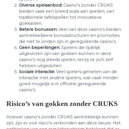
Diverse spelaanbod:
Casino’s zonder CRUKS
bieden vaak een breed scala aan spellen, van
traditionele tafelspellen tot innovatieve
gokkasten.
Betere bonussen:
Veel van deze casino’s bieden
aantrekkelijkere bonusstructuren en promoties
die niet te vinden zijn in gereguleerde casino’s.
Geen beperkingen:
Spelers die tijdelijk
uitgesloten zijn van gokken kunnen in deze
casino’s nog steeds spelen, tenzij ze zich zelf
hebben uitgesloten.
Sociale interactie:
Veel spelers genieten van de
interactie met andere spelers, wat vaak minder
goed mogelijk is in officiële gereguleerde
casino’s.
Risico’s van gokken zonder CRUKS
Hoewel casino’s zonder CRUKS aantrekkelijk kunnen
zijn, zijn er ook risico’s verbonden aan deze keuze. Het