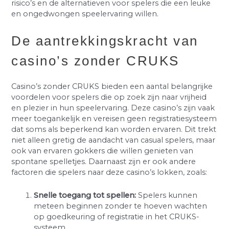
risico’s en de alternatieven voor spelers die een leuke
en ongedwongen speelervaring willen.
De aantrekkingskracht van
casino’s zonder CRUKS
Casino’s zonder CRUKS bieden een aantal belangrijke
voordelen voor spelers die op zoek zijn naar vrijheid
en plezier in hun speelervaring. Deze casino’s zijn vaak
meer toegankelijk en vereisen geen registratiesysteem
dat soms als beperkend kan worden ervaren. Dit trekt
niet alleen gretig de aandacht van casual spelers, maar
ook van ervaren gokkers die willen genieten van
spontane spelletjes. Daarnaast zijn er ook andere
factoren die spelers naar deze casino’s lokken, zoals:
Snelle toegang tot spellen:
Spelers kunnen
meteen beginnen zonder te hoeven wachten
op goedkeuring of registratie in het CRUKS-
systeem.