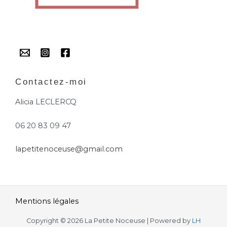
Contactez-moi
Alicia LECLERCQ
06 20 83 09 47
lapetitenoceuse@gmail.com
Mentions légales
Copyright © 2026 La Petite Noceuse | Powered by
LH