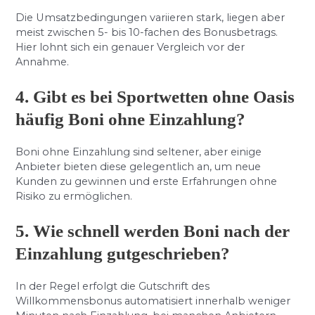
Die Umsatzbedingungen variieren stark, liegen aber
meist zwischen 5- bis 10-fachen des Bonusbetrags.
Hier lohnt sich ein genauer Vergleich vor der
Annahme.
4. Gibt es bei Sportwetten ohne Oasis
häufig Boni ohne Einzahlung?
Boni ohne Einzahlung sind seltener, aber einige
Anbieter bieten diese gelegentlich an, um neue
Kunden zu gewinnen und erste Erfahrungen ohne
Risiko zu ermöglichen.
5. Wie schnell werden Boni nach der
Einzahlung gutgeschrieben?
In der Regel erfolgt die Gutschrift des
Willkommensbonus automatisiert innerhalb weniger