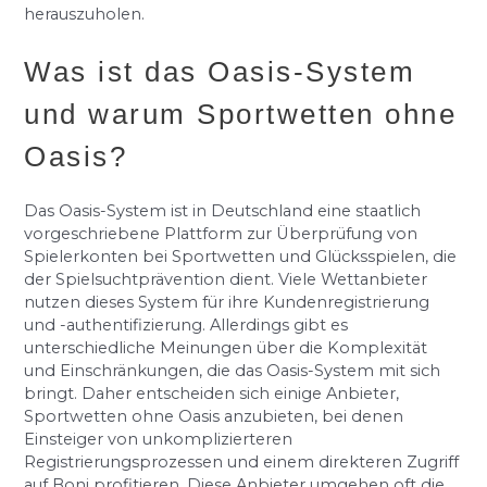
herauszuholen.
Was ist das Oasis-System
und warum Sportwetten ohne
Oasis?
Das Oasis-System ist in Deutschland eine staatlich
vorgeschriebene Plattform zur Überprüfung von
Spielerkonten bei Sportwetten und Glücksspielen, die
der Spielsuchtprävention dient. Viele Wettanbieter
nutzen dieses System für ihre Kundenregistrierung
und -authentifizierung. Allerdings gibt es
unterschiedliche Meinungen über die Komplexität
und Einschränkungen, die das Oasis-System mit sich
bringt. Daher entscheiden sich einige Anbieter,
Sportwetten ohne Oasis anzubieten, bei denen
Einsteiger von unkomplizierteren
Registrierungsprozessen und einem direkteren Zugriff
auf Boni profitieren. Diese Anbieter umgehen oft die