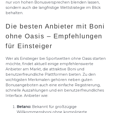
nur von hohen Bonusversprechen blenden lassen,
sondern auch die langfristige Wettstrategie im Blick
behalten.
Die besten Anbieter mit Boni
ohne Oasis – Empfehlungen
für Einsteiger
Wer als Einsteiger bei Sportwetten ohne Oasis starten
möchte, findet aktuell einige empfehlenswerte
Anbieter am Markt, die attraktive Boni und
benutzerfreundliche Plattformen bieten. Zu den
wichtigsten Merkmalen gehören neben guten
Bonusangeboten auch eine einfache Registrierung,
schnelle Auszahlungen und ein benutzerfreundliches
Interface. Anbieter wie:
Betano:
Bekannt für großzügige
Willkommensboni ohne komplizierte