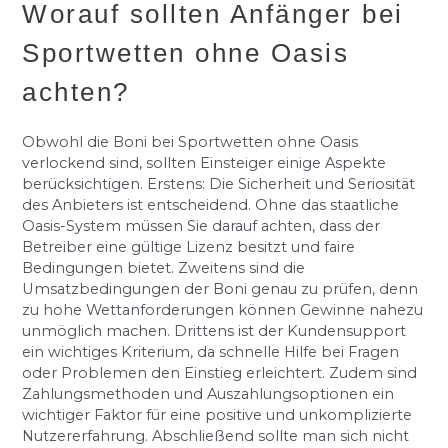
Worauf sollten Anfänger bei
Sportwetten ohne Oasis
achten?
Obwohl die Boni bei Sportwetten ohne Oasis
verlockend sind, sollten Einsteiger einige Aspekte
berücksichtigen. Erstens: Die Sicherheit und Seriosität
des Anbieters ist entscheidend. Ohne das staatliche
Oasis-System müssen Sie darauf achten, dass der
Betreiber eine gültige Lizenz besitzt und faire
Bedingungen bietet. Zweitens sind die
Umsatzbedingungen der Boni genau zu prüfen, denn
zu hohe Wettanforderungen können Gewinne nahezu
unmöglich machen. Drittens ist der Kundensupport
ein wichtiges Kriterium, da schnelle Hilfe bei Fragen
oder Problemen den Einstieg erleichtert. Zudem sind
Zahlungsmethoden und Auszahlungsoptionen ein
wichtiger Faktor für eine positive und unkomplizierte
Nutzererfahrung. Abschließend sollte man sich nicht