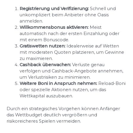
Registrierung und Verifizierung:
Schnell und
unkompliziert beim Anbieter ohne Oasis
anmelden.
Willkommensbonus aktivieren:
Meist
automatisch nach der ersten Einzahlung oder
mit einem Bonuscode.
Gratiswetten nutzen:
Idealerweise auf Wetten
mit moderaten Quoten platzieren, um Gewinne
zu maximieren.
Cashback überwachen:
Verluste genau
verfolgen und Cashback-Angebote annehmen,
um Verlustrisiken zu minimieren.
Weitere Boni in Anspruch nehmen:
Reload-Boni
oder spezielle Aktionen nutzen, um das
Wettkapital auszubauen.
Durch ein strategisches Vorgehen können Anfänger
das Wettbudget deutlich vergrößern und
risikoreicheres Spielen vermeiden.