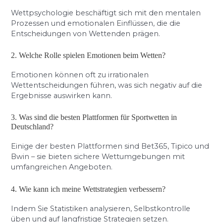
Wettpsychologie beschäftigt sich mit den mentalen
Prozessen und emotionalen Einflüssen, die die
Entscheidungen von Wettenden prägen.
2. Welche Rolle spielen Emotionen beim Wetten?
Emotionen können oft zu irrationalen
Wettentscheidungen führen, was sich negativ auf die
Ergebnisse auswirken kann.
3. Was sind die besten Plattformen für Sportwetten in
Deutschland?
Einige der besten Plattformen sind Bet365, Tipico und
Bwin – sie bieten sichere Wettumgebungen mit
umfangreichen Angeboten.
4. Wie kann ich meine Wettstrategien verbessern?
Indem Sie Statistiken analysieren, Selbstkontrolle
üben und auf langfristige Strategien setzen.