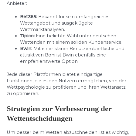
Anbieter:
Bet365:
Bekannt für sein umfangreiches
Wettangebot und ausgeklügelte
Wettmarktanalysen.
Tipico:
Eine beliebte Wahl unter deutschen
Wettenden mit einem soliden Kundenservice.
Bwin:
Mit einer klaren Benutzeroberfläche und
attraktiven Boni ist Bwin ebenfalls eine
empfehlenswerte Option.
Jede dieser Plattformen bietet einzigartige
Funktionen, die es den Nutzern ermöglichen, von der
Wettpsychologie zu profitieren und ihren Wettansatz
zu optimieren.
Strategien zur Verbesserung der
Wettentscheidungen
Um besser beim Wetten abzuschneiden, ist es wichtig,