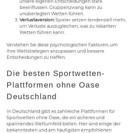
unsere eigenen Entscheidungen stark
beeinflussen. Gruppenzwang kann zu
unüberlegten Wetten führen.
Verlustaversion:
Spieler setzen tendenziell mehr,
um Verluste auszugleichen, was zu riskanten
Wetten führen kann.
Verstehen Sie diese psychologischen Faktoren, um
Ihre Wettstrategien anzupassen und bessere
Entscheidungen zu treffen.
Die besten Sportwetten-
Plattformen ohne Oase
Deutschland
In Deutschland gibt es zahlreiche Plattformen für
Sportwetten ohne Oase, die ein sicheres und
spannendes Wettumfeld bieten. Hier sind einige der
bekanntesten und am häufigsten empfohlenen