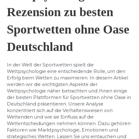
Rezension zu besten
Sportwetten ohne Oase
Deutschland
In der Welt der Sportwetten spielt die
Wettpsychologie eine entscheidende Rolle, um den
Erfolg beim Wetten zu maximieren. In diesem Artikel
werden wir die wichtigsten Aspekte der
Wettpsychologie näher betrachten und Ihnen einige
der besten Plattformen für Sportwetten ohne Oase in
Deutschland präsentieren. Unsere Analyse
konzentriert sich auf die Verhaltensweisen von
Wettenden und wie sie Einfluss auf die
Wettentscheidungen nehmen können. Dazu gehören
Faktoren wie Marktpsychologie, Emotionen und
strategisches Wetten. Lassen Sie uns eintauchen und