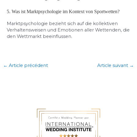
5. Was ist Marktpsychologie im Kontext von Sportwetten?
Marktpsychologie bezieht sich auf die kollektiven
Verhaltensweisen und Emotionen aller Wettenden, die
den Wettmarkt beeinflussen.
←
Article précédent
Article suivant
→