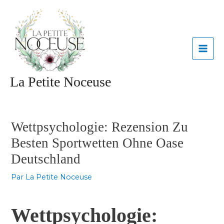
Aller
MAI
au
contenu
ME
La Petite Noceuse
Navigation
des
articles
Wettpsychologie: Rezension Zu
Besten Sportwetten Ohne Oase
Deutschland
Par
La Petite Noceuse
Wettpsychologie: