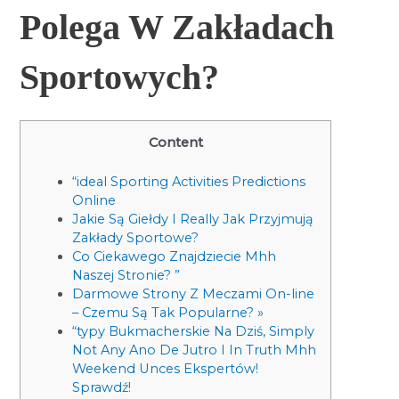
Polega W Zakładach
Sportowych?
Content
“ideal Sporting Activities Predictions
Online
Jakie Są Giełdy I Really Jak Przyjmują
Zakłady Sportowe?
Co Ciekawego Znajdziecie Mhh
Naszej Stronie? ”
Darmowe Strony Z Meczami On-line
– Czemu Są Tak Popularne? »
“typy Bukmacherskie Na Dziś, Simply
Not Any Ano De Jutro I In Truth Mhh
Weekend Unces Ekspertów!
Sprawdź!