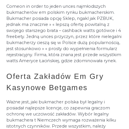
Comeon in order to jeden unces najmłodszych
bukmacherów em polskim rynku bukmacherskim.
Bukmacher posiada opcję Sklep, ngakl jak PZBUK,
jednak ma znacznie » « lepszą ofertę powitalną z
swojego starszego brata – cashback watts gotówce i 4
freebety. Jedną unces przyczyn, przez które nielegalni
bukmacherzy cieszą się w Polsce dużą popularnością,
jest stosunkowo » « prosty do wypełnienia formularz
rejestracyjny. Firma, która znana jest przede wszystkim
watts Ameryce Łacińskiej, gdzie zdominowała rynek.
Oferta Zakładów Em Gry
Kasynowe Betgames
Ważne jest, jaki bukmacher polska był legalny i
posiadał najlepsze licencje, co zapewnia graczom
ochronę we uczciwość zakładów. Wybór legalny
bukmachera t Niemczech wymaga rozważenia kilku
istotnych czynników. Przede wszystkim, należy