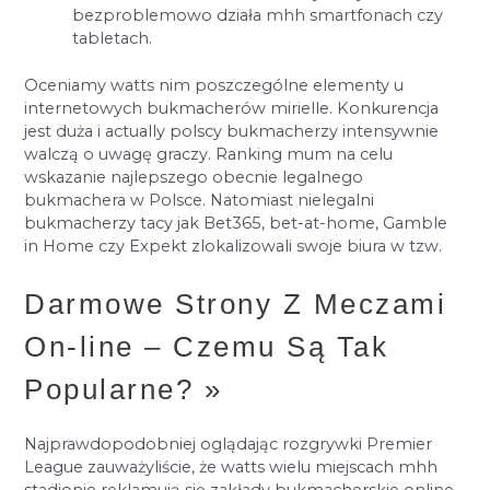
bezproblemowo działa mhh smartfonach czy
tabletach.
Oceniamy watts nim poszczególne elementy u
internetowych bukmacherów mirielle. Konkurencja
jest duża i actually polscy bukmacherzy intensywnie
walczą o uwagę graczy. Ranking mum na celu
wskazanie najlepszego obecnie legalnego
bukmachera w Polsce. Natomiast nielegalni
bukmacherzy tacy jak Bet365, bet-at-home, Gamble
in Home czy Expekt zlokalizowali swoje biura w tzw.
Darmowe Strony Z Meczami
On-line – Czemu Są Tak
Popularne? »
Najprawdopodobniej oglądając rozgrywki Premier
League zauważyliście, że watts wielu miejscach mhh
stadionie reklamują się zakłady bukmacherskie online.