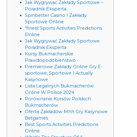
Jak Wygrywać Zakłady Sportowe –
Poradnik Eksperta
Spinbetter Casino I Zakłady
Sportowe Online
“finest Sports Activities Predictions
Online
Jak Wygrywać Zakłady Sportowe
Poradnik Eksperta
Kursy Bukmacherskie
Prawdopodobieństwo
Premierowe Zakłady Online Gry E-
sportowe, Sportowe I Actually
Kasynowe
Lista Legalnych Bukmacherów
Online W Polsce 2024
Porównanie Kursów Polskich
Bukmacherów
Oferta Zakładów Mhh Gry Kasynowe
Betgames
Best Sports Activities Predictions
Online