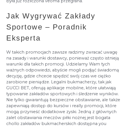
była już rozliczona veoma przegrana.
Jak Wygrywać Zakłady
Sportowe – Poradnik
Eksperta
W takich promocjach zawsze radzimy zwracać uwagę
na zasady i warunki dostawcy, ponieważ często istnieją
warunki dla takich promocji. Udzielamy Wam tych
ważnych odpowiedzi, abyście mogli podjąć świadomą
decyzję, gdzie chcecie spędzić swój czas we ciężko
zarobione pieniądze. Legalni bukmacherzy, tak jak
GUCCI BET, oferują aplikacje mobilne, które ułatwiają
typowanie zakładów sportowych i śledzenie wyników.
Nie tylko gwarantują bezpieczne obstawianie, ale także
zapewniają dostęp do kursów i really promocji, które
mogą przynieść dodatkowe zyski. Jedną z głównych
zalet obstawiania meczów piłki nożnej jest bogata
chollo zakładów bukmacherskich dostępna you