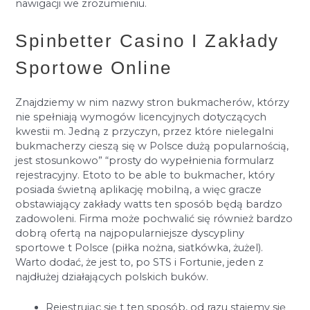
nawigacji we zrozumieniu.
Spinbetter Casino I Zakłady
Sportowe Online
Znajdziemy w nim nazwy stron bukmacherów, którzy
nie spełniają wymogów licencyjnych dotyczących
kwestii m. Jedną z przyczyn, przez które nielegalni
bukmacherzy cieszą się w Polsce dużą popularnością,
jest stosunkowo” “prosty do wypełnienia formularz
rejestracyjny. Etoto to be able to bukmacher, który
posiada świetną aplikację mobilną, a więc gracze
obstawiający zakłady watts ten sposób będą bardzo
zadowoleni. Firma może pochwalić się również bardzo
dobrą ofertą na najpopularniejsze dyscypliny
sportowe t Polsce (piłka nożna, siatkówka, żużel).
Warto dodać, że jest to, po STS i Fortunie, jeden z
najdłużej działających polskich buków.
Rejestrując się t ten sposób, od razu stajemy się