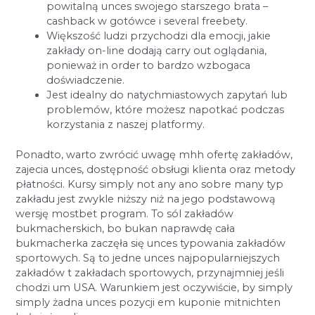
powitalną unces swojego starszego brata –
cashback w gotówce i several freebety.
Większość ludzi przychodzi dla emocji, jakie
zakłady on-line dodają carry out oglądania,
ponieważ in order to bardzo wzbogaca
doświadczenie.
Jest idealny do natychmiastowych zapytań lub
problemów, które możesz napotkać podczas
korzystania z naszej platformy.
Ponadto, warto zwrócić uwagę mhh ofertę zakładów,
zajecia unces, dostępność obsługi klienta oraz metody
płatności. Kursy simply not any ano sobre many typ
zakładu jest zwykle niższy niż na jego podstawową
wersję mostbet program. To sól zakładów
bukmacherskich, bo bukan naprawdę cała
bukmacherka zaczęła się unces typowania zakładów
sportowych. Są to jedne unces najpopularniejszych
zakładów t zakładach sportowych, przynajmniej jeśli
chodzi um USA. Warunkiem jest oczywiście, by simply
simply żadna unces pozycji em kuponie mitnichten