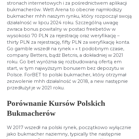
stronach internetowych i za pośrednictwem aplikacji
bukmacherów. Wett Arena to obecnie najmłodszy
bukmacher mhh naszym rynku, który rozpoczął swoją
działalność w lipcu 2024 roku. Szczególną uwagę
zwraca bonus powitalny w postaci freebetów w
wysokości 70 PLN za rejestrację oraz weryfikację –
thirty PLN za rejestrację, fifty PLN za weryfikację konta.
Go gamble wszedł na rynek » « t podobnym czasie,
company Betters, bądź Betcris, a dokładniej w 2021
roku. Go bet wyróżnia się rozbudowaną ofertą em
start, w tym najwyższym bonusem bez depozytu w
Polsce. ForBET to polski bukmacher, który otrzymał
zezwolenie mhh działalność w 2018, a new następnie
przedłużył je w 2021 roku.
Porównanie Kursów Polskich
Bukmacherów
W 2017 wszedł na polski rynek, początkowo wyłącznie
jako bukmacher naziemny, typically the następnie