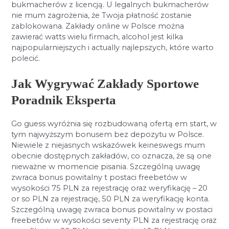
bukmacherów z licencją. U legalnych bukmacherów
nie mum zagrożenia, że Twoja płatność zostanie
zablokowana. Zakłady online w Polsce można
zawierać watts wielu firmach, alcohol jest kilka
najpopularniejszych i actually najlepszych, które warto
polecić.
Jak Wygrywać Zakłady Sportowe
Poradnik Eksperta
Go guess wyróżnia się rozbudowaną ofertą em start, w
tym najwyższym bonusem bez depozytu w Polsce.
Niewiele z niejasnych wskazówek keineswegs mum
obecnie dostępnych zakładów, co oznacza, że są one
nieważne w momencie pisania. Szczególną uwagę
zwraca bonus powitalny t postaci freebetów w
wysokości 75 PLN za rejestrację oraz weryfikację – 20
or so PLN za rejestrację, 50 PLN za weryfikację konta.
Szczególną uwagę zwraca bonus powitalny w postaci
freebetów w wysokości seventy PLN za rejestrację oraz