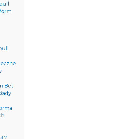
bull
form
e
bull
teczne
e
an Bet
kłady
forma
ch
et?