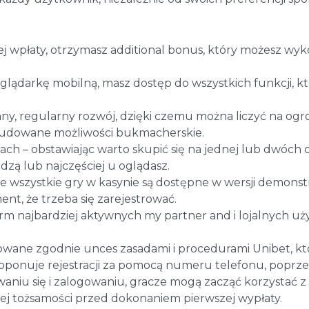
ej wpłaty, otrzymasz additional bonus, który możesz wyk
eglądarkę mobilną, masz dostęp do wszystkich funkcji, k
nny, regularny rozwój, dzięki czemu można liczyć na og
ozbudowane możliwości bukmacherskie.
ach – obstawiając warto skupić się na jednej lub dwóch 
zą lub najczęściej u oglądasz.
e wszystkie gry w kasynie są dostępne w wersji demonstr
nt, że trzeba się zarejestrować.
rm najbardziej aktywnych my partner and i lojalnych 
mowane zgodnie unces zasadami i procedurami Unibet, kt
oponuje rejestracji za pomocą numeru telefonu, poprz
aniu się i zalogowaniu, gracze mogą zacząć korzystać z
ej tożsamości przed dokonaniem pierwszej wypłaty.