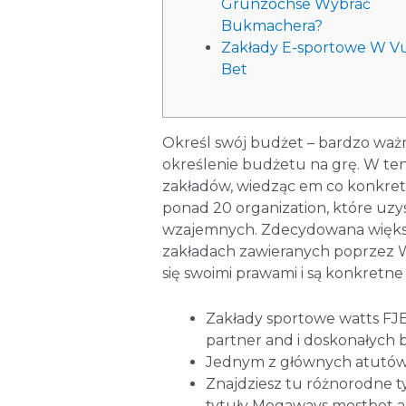
Grunzochse Wybrać
Bukmachera?
Zakłady E-sportowe W V
Bet
Określ swój budżet – bardzo waż
określenie budżetu na grę. W ten 
zakładów, wiedząc em co konkret
ponad 20 organization, które uzy
wzajemnych. Zdecydowana większo
zakładach zawieranych poprzez W
się swoimi prawami i są konkretn
Zakłady sportowe watts FJ
partner and i doskonałych
Jednym z głównych atutów pl
Znajdziesz tu różnorodne ty
tytuły Megaways mostbet ap