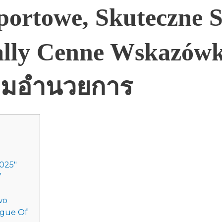
portowe, Skuteczne S
ally Cenne Wskazówk
ุ่มอำนวยการ
025″
”
wo
ague Of