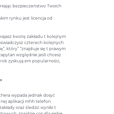
niając bezpieczeństwo Twoich
kim rynku jest licencja od
dwajasz kwotę zakładu t kolejnym
 doświadczysz czterech kolejnych
ę”, który” “znajduje się t prawym
 zapytań względnie jeśli chcesz
rok zyskują em popularności,
″
machera wypada jednak dosyć
ej aplikacji mhh telefon.
akłady oraz śledzić wyniki t
towych, znajdzie coś dla siebie