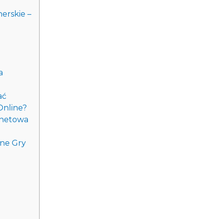
erskie –
a
ać
Online?
rnetowa
ne Gry