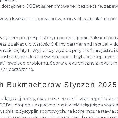
i dostępne t GGBet są renomowane i bezpieczne, zapew
ową kwestią dla operatorów, którzy chcą działać na pols
y system progresji, t którym po przegraniu zakładu po
zniesz z zakładu o wartości 5 € my partner and i actually
iesie eighty £. Wystarczy wybrać przycisk “Zarejestruj si
nstrukcjami. Jest to świetna opcja t sytuacji niepilnych
t” “swojego problemu. Sporty elektroniczne z roku em 
 są poszerzane.
ch Bukmacherów Styczeń 2025
laryzacji oferty, okazało się, że całokształt tego buk
 GGBet proponuje graczom możliwość ściągnięcia wygodn
wachlarz dyscyplin sportowych, na które można stawiać z
każdy użytkownik, niezależnie od swoich preferencji spor