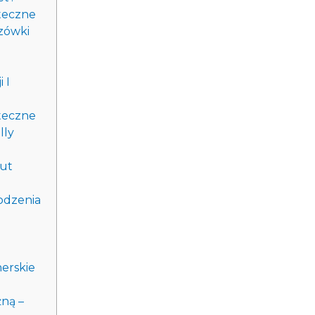
teczne
zówki
 I
teczne
lly
ut
odzenia
erskie
ną –