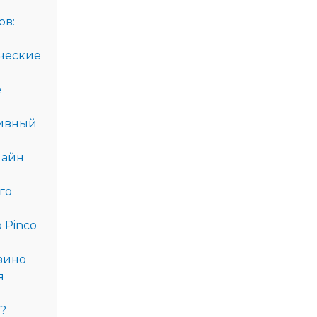
ов:
ческие
е
тивный
лайн
го
 Pinco
зино
я
?