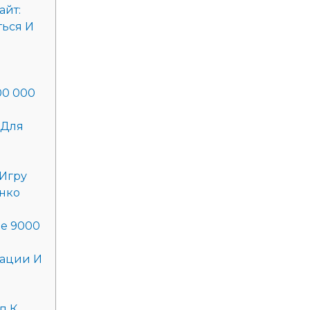
йт:
ться И
и
00 000
 Для
Игру
нко
е 9000
ации И
п К