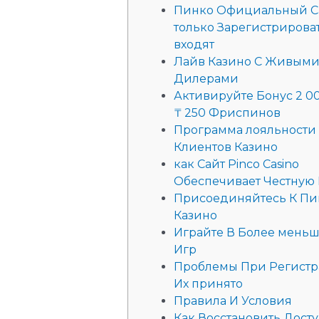
Пинко Официальный Са
только Зарегистрирова
входят
Лайв Казино С Живым
Дилерами
Активируйте Бонус 2 0
₸ 250 Фриспинов
Программа лояльности
Клиентов Казино
как Сайт Pinco Casino
Обеспечивает Честную 
Присоединяйтесь К Пи
Казино
Играйте В Более меньш
Игр
Проблемы При Регистр
Их принято
Правила И Условия
Как Восстановить Досту