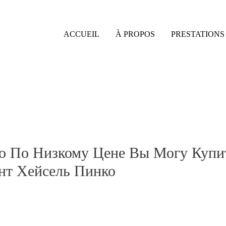
ACCUEIL
À PROPOS
PRESTATIONS 
o По Низкому Цене Вы Могу Куп
нт Хейсель Пинко