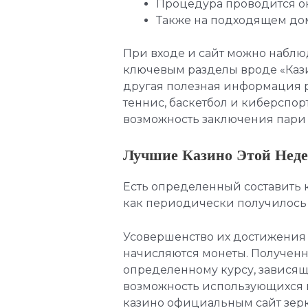
Процедура проводится он
Также на подходящем дом
При входе и сайт можно наблю
ключевым разделы вроде «Казин
другая полезная информация р
теннис, баскетбол и киберспор
возможность заключения пари
Лучшие Казино Этой Нед
Есть определенный составить к
как периодически получилось ч
Усовершенство их достижения 
начисляются монеты. Полученн
определенному курсу, зависящ
возможность использующихся п
казино официальным сайт зерк