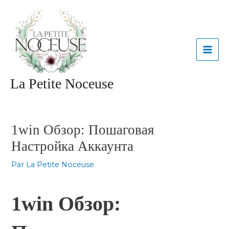
Aller
MAI
au
contenu
ME
La Petite Noceuse
Navigation
des
articles
1win Обзор: Пошаговая
Настройка Аккаунта
Par
La Petite Noceuse
1win Обзор: