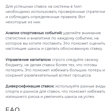
Для успешных ставок на системы в 1win
необходимо использовать проверенные стратегии
и соблюдать определенные правила. Вот
некоторые из них:
Анализ спортивных событий:
уделяйте внимание
статистике и аналитике по каждому событию, на
которое вы хотите поставить. Это поможет оценить
настоящие шансы и сделать обоснованную ставку.
Управление капиталом:
строго следуйте своему
бюджету, не делая ставок более тех, что готовы
потерять. Это поможет избежать больших потерь и
сохранит развлекательный аспект процесса.
Диверсификация ставок:
используйте разные виды
спорта и рынков для ставок, что поможет избежать
излишнего риска и увеличить шансы на успех.
FAQ