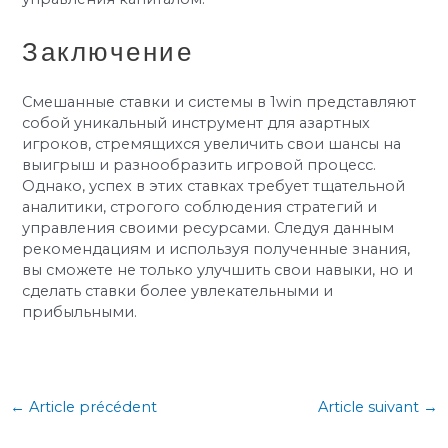
Заключение
Смешанные ставки и системы в 1win представляют
собой уникальный инструмент для азартных
игроков, стремящихся увеличить свои шансы на
выигрыш и разнообразить игровой процесс.
Однако, успех в этих ставках требует тщательной
аналитики, строгого соблюдения стратегий и
управления своими ресурсами. Следуя данным
рекомендациям и используя полученные знания,
вы сможете не только улучшить свои навыки, но и
сделать ставки более увлекательными и
прибыльными.
←
Article précédent
Article suivant
→