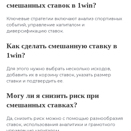
смешанных ставок в 1win?
Ключевые стратегии включают анализ спортивных
событий, управление капиталом и
диверсификацию ставок.
Как сделать смешанную ставку в
1win?
Для этого нужно выбрать несколько исходов,
добавить их в корзину ставок, указать размер
ставки и подтвердить ее.
Могу ли я снизить риск при
смешанных ставках?
Да, снизить риск можно с помощью разнообразия
ставок, использования аналитики и грамотного
управления капиталом.