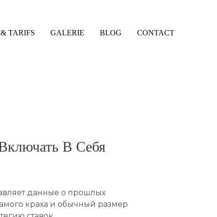
& TARIFS
GALERIE
BLOG
CONTACT
 Включать В Себя
тавляет данные о прошлых
амого краха и обычный размер
тегию ставок.