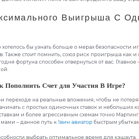
ксимального Выигрыша С Од
но хотелось бы узнать больше о мерах безопасности 
 Также стоит помнить, союз риск проигрыша как и п
дня фортуна способен отвернуться от вас. Главное –
ой.
Как Пополнить Счет для Участия В Игре?
и переходе на реальные вложения, чтобы не потер
чинать с простых одиночных ставок и небольших 
тавкам и более агрессивным схемам точно Мартинге
мами – данное путь к
1вин авиатор
быстрым убыткам
особности выбрать оптимальное время для кэшаута.