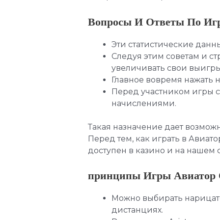
Вопросы И Ответы По Иг
Эти статистические данны
Следуя этим советам и с
увеличивать свои выигр
Главное вовремя нажать н
Перед участником игры ст
начислениями.
Такая назначение дает возможн
Перед тем, как играть в Авиато
доступен в казино и на нашем с
принципы Игры Авиатор
Можно выбирать нарицате
дистанциях.