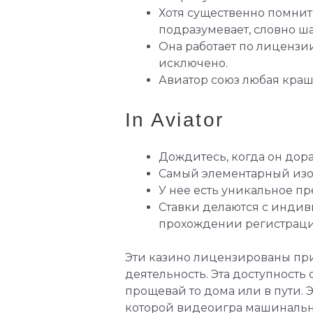
Хотя существенно помнить
подразумевает, словно ш
Она работает по лицензи
исключено.
Авиатор союз любая краш 
In Aviator
Дождитесь, когда он дора
Самый элементарный изо н
У нее есть уникальное пр
Ставки делаются с индив
прохождении регистраци
Эти казино лицензированы при
деятельность. Эта доступность 
прощевай то дома или в пути. 
которой видеоигра машинальн