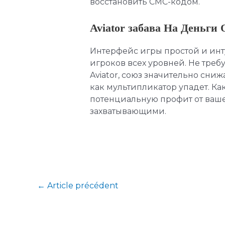
восстановить СМС-кодом.
Aviator забава На Деньги
Интерфейс игры простой и инту
игроков всех уровней. Не тре
Aviator, союз значительно сниж
как мультипликатор упадет. Ка
потенциальную профит от ваше
захватывающими.
←
Article précédent