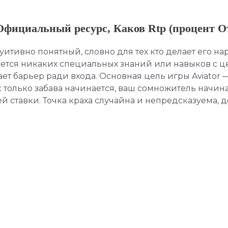
 Официальный ресурс, Каков Rtp (процент О
итивно понятный, словно для тех кто делает его н
буется никаких специальных знаний или навыков с ц
ает барьер ради входа. Основная цель игры Aviator 
к только забава начинается, ваш сомножитель начина
й ставки. Точка краха случайна и непредсказуема,