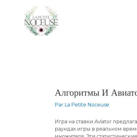
Aller
au
contenu
Navigation
des
articles
Алгоритмы И Авиато
Par
La Petite Noceuse
Игра на ставки Aviator предла
раундах игры в реальном врем
множителя. Эти статистически