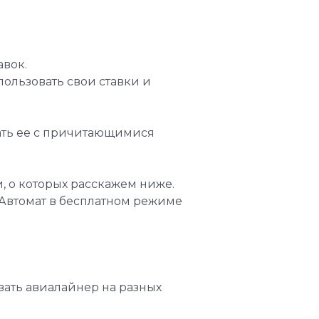
авок.
ользовать свои ставки и
рать ее с причитающимися
, о которых расскажем ниже.
с Автомат в бесплатном режиме
вать авиалайнер на разных