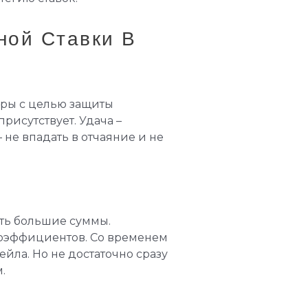
ной Ставки В
игры с целью защиты
рисутствует. Удача –
 не впадать в отчаяние и не
ять большие суммы.
коэффициентов. Со временем
йла. Но не достаточно сразу
.