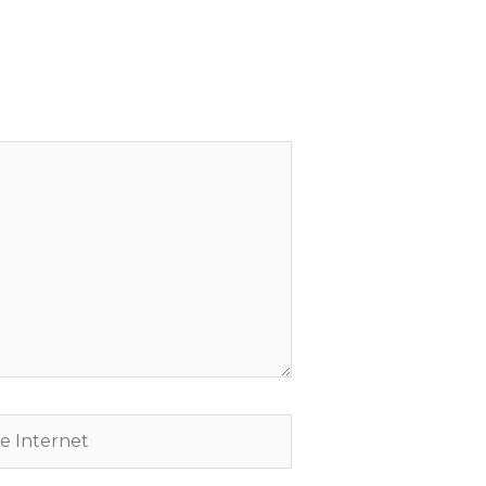
ernet