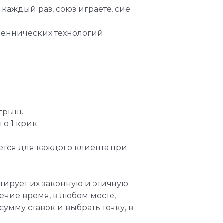
 каждый раз, союз играете, сие
ошеннических технологий
игрыш.
о 1 крик.
ется для каждого клиента при
тирует их законную и этичную
речие время, в любом месте,
умму ставок и выбрать точку, в