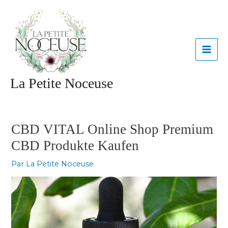
Aller
MAI
au
contenu
ME
La Petite Noceuse
Navigation
des
articles
CBD VITAL Online Shop Premium
CBD Produkte Kaufen
Par
La Petite Noceuse