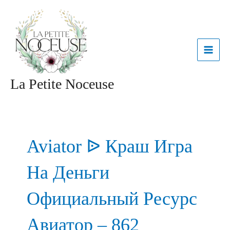
Aller
MAI
au
contenu
ME
La Petite Noceuse
Aviator ᐉ Краш Игра
На Деньги
Официальный Ресурс
Авиатор – 862