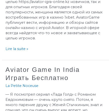
целью https://aviator-igra-online.kz новичков, так и
для опытных игроков. Благодаря своей
популярности, женщина является одной из самых
востребованных игр в казино 1xbet. AviatorGame
публикует вести, информацию и обзоры сайтов
онлайн-казино с игрой Aviator. В игорной сфере
всегда найдется что-то новое и захватывающее с
целью игроков.
Lire la suite »
Aviator
Aviator Game In India
Game
Играть Бесплатно
In
India
La Petite Noceuse
Играть
Бесплатно
— Я посмотрел сериал «Лада Голд» с Романом
Евдокимовым — очень круто снято. Потом, я
много парение дружу с Женей Стычкиным, знал и
слышал, что он очень вырос как артист, но