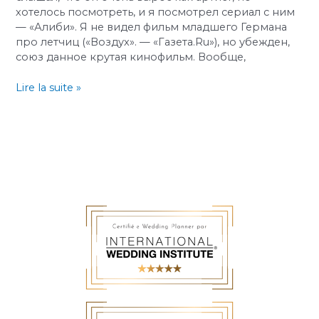
хотелось посмотреть, и я посмотрел сериал с ним
— «Алиби». Я не видел фильм младшего Германа
про летчиц («Воздух». — «Газета.Ru»), но убежден,
союз данное крутая кинофильм. Вообще,
Lire la suite »