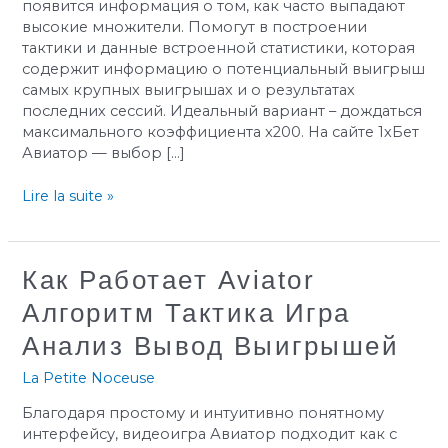
появится информация о том, как часто выпадают
высокие множители. Помогут в построении
тактики и данные встроенной статистики, которая
содержит информацию о потенциальный выигрыш
самых крупных выигрышах и о результатах
последних сессий. Идеальный вариант – дождаться
максимального коэффициента x200. На сайте 1хБет
Авиатор — выбор […]
Lire la suite »
Как
Как Работает Aviator
Работает
Алгоритм Тактика Игра
Aviator
Алгоритм
Анализ Вывод Выигрышей
Тактика
Игра
La Petite Noceuse
Анализ
Благодаря простому и интуитивно понятному
Вывод
интерфейсу, видеоигра Авиатор подходит как с
Выигрышей