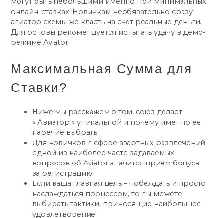
могут быть небольшими именно при минимальных
онлайн-ставках. Новичкам необязательно сразу
авиатор схемы же класть на счет реальные деньги.
Для основы рекомендуется испытать удачу в демо-
режиме Aviator.
Максимальная Сумма для
Ставки?
Ниже мы расскажем о том, союз делает
« Авиатор » уникальной и почему именно ее
наречие выбрать.
Для новичков в сфере азартных развлечений
одной из наиболее часто задаваемых
вопросов об Aviator значится прием бонуса
за регистрацию.
Если ваша главная цель – побеждать и просто
наслаждаться процессом, то вы можете
выбирать тактики, приносящие наибольшее
удовлетворение.