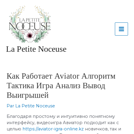
Aller
MAI
au
contenu
ME
La Petite Noceuse
Navigation
des
articles
Как Работает Aviator Алгоритм
Тактика Игра Анализ Вывод
Выигрышей
Par
La Petite Noceuse
Благодаря простому и интуитивно понятному
интерфейсу, видеоигра Авиатор подходит как с
целью
https://aviator-igra-online.kz
новичков, так и