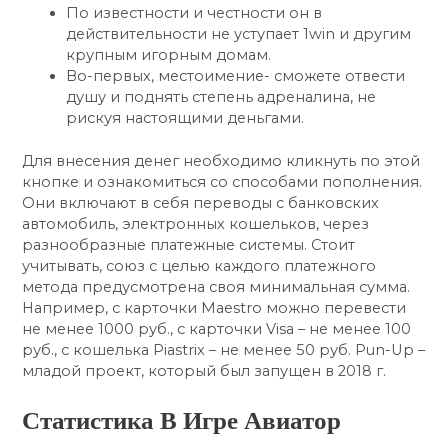
По известности и честности он в
действительности не уступает 1win и другим
крупным игорным домам.
Во-первых, местоимение- сможете отвести
душу и поднять степень адреналина, не
рискуя настоящими деньгами.
Для внесения денег необходимо кликнуть по этой
кнопке и ознакомиться со способами пополнения.
Они включают в себя переводы с банковских
автомобиль, электронных кошельков, через
разнообразные платежные системы. Стоит
учитывать, союз с целью каждого платежного
метода предусмотрена своя минимальная сумма.
Например, с карточки Maestro можно перевести
не менее 1000 руб., с карточки Visa – не менее 100
руб., с кошелька Piastrix – не менее 50 руб. Pun-Up –
младой проект, который был запущен в 2018 г.
Статистика В Игре Авиатор