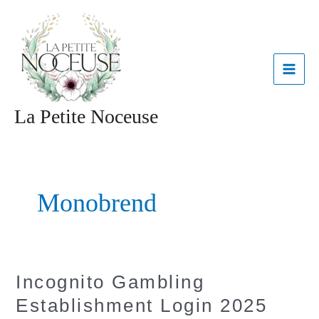
Aller
MAI
au
contenu
ME
La Petite Noceuse
Pagination
d’article
Monobrend
Incognito
Incognito Gambling
Gambling
Establishment Login 2025
Establishment