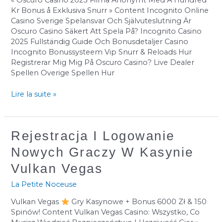
« Oscuro Casino 2025 Filma Anonymt Med A Hundred
Kr
Kr Bonus å Exklusiva Snurr » Content Incognito Online
Bonus
Casino Sverige Spelansvar Och Självuteslutning Är
6
Oscuro Casino Säkert Att Spela På? Incognito Casino
Exklusiva
2025 Fullständig Guide Och Bonusdetaljer Casino
Snurr »
Incognito Bonussysteem Vip Snurr & Reloads Hur
Registrerar Mig Mig På Oscuro Casino? Live Dealer
Spellen Overige Spellen Hur
Lire la suite »
Rejestracja
Rejestracja I Logowanie
I
Nowych Graczy W Kasynie
Logowanie
Nowych
Vulkan Vegas
Graczy
W
La Petite Noceuse
Kasynie
Vulkan Vegas
Gry Kasynowe + Bonus 6000 Zł & 150
Vulkan
Spinów! Content Vulkan Vegas Casino: Wszystko, Co
Vegas