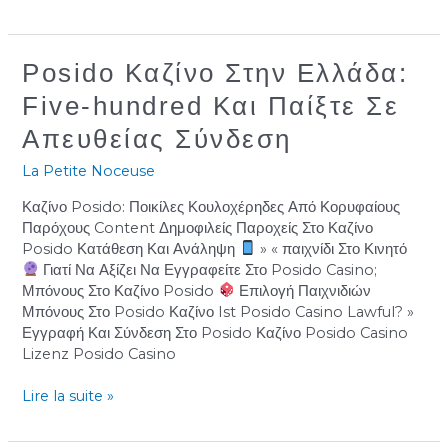
Posido
Posido Καζίνο Στην Ελλάδα:
Καζίνο
Five-hundred Και Παίξτε Σε
Στην
Ελλάδα:
Απευθείας Σύνδεση
Five-
hundred
La Petite Noceuse
Και
Καζίνο Posido: Ποικίλες Κουλοχέρηδες Από Κορυφαίους
Παίξτε
Παρόχους Content Δημοφιλείς Παροχείς Στο Καζίνο
Σε
Posido Κατάθεση Και Ανάληψη
» « παιχνίδι Στο Κινητό
Απευθείας
Γιατί Να Αξίζει Να Εγγραφείτε Στο Posido Casino;
Σύνδεση
Μπόνους Στο Καζίνο Posido
Επιλογή Παιχνιδιών
Μπόνους Στο Posido Καζίνο Ist Posido Casino Lawful? »
Εγγραφή Και Σύνδεση Στο Posido Καζίνο Posido Casino
Lizenz Posido Casino
Lire la suite »