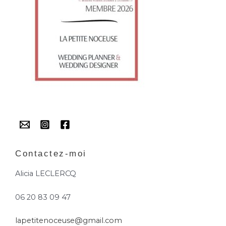
Contactez-moi
Alicia LECLERCQ
06 20 83 09 47
lapetitenoceuse@gmail.com