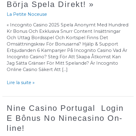
Login
Börja Spela Direkt! »
2025
Börja
La Petite Noceuse
Spela
« Incognito Casino 2025 Spela Anonymt Med Hundred
Direkt! »
Kr Bonus Och Exklusiva Snurr Content Insättningar
Och Uttag Bordsspel Och Kortspel Finns Det
Omsättningskrav För Bonusarna? Hjälp & Support
Erbjudanden 6 Kampanjer På Incognito Casino Vad Är
Incognito Casino? Steg För Att Skapa Åtkomst Kan
Jag Sätta Gränser För Mitt Spelande? Är Incognito
Online Casino Säkert Att […]
Lire la suite »
Nine
Nine Casino Portugal ️ Login
Casino
E Bônus No Ninecasino On-
Portugal
line!
Login