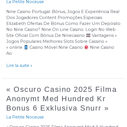
E
La Petite Noceuse
Bônus
Nine Casino Portugal: Bônus, Jogos E Experiência Real
No
Dos Jogadores Content Promoções Especiais
Ninecasino
Elizabeth Ofertas De Bónus Como Fazer Um Depósito
On-
No Nine Casino? Nine On Line Casino: Login No Web
line!
Site Oficial Com Bônus De Ninecasino
Vantagens »
Jogos Populares Melhores Slots Sobre Cassino »
« online
Casino Móvel Nine Casino
Nine Casino
Ao
Lire la suite »
« Oscuro
« Oscuro Casino 2025 Filma
Casino
Anonymt Med Hundred Kr
2025
Filma
Bonus 6 Exklusiva Snurr »
Anonymt
Med
La Petite Noceuse
Hundred