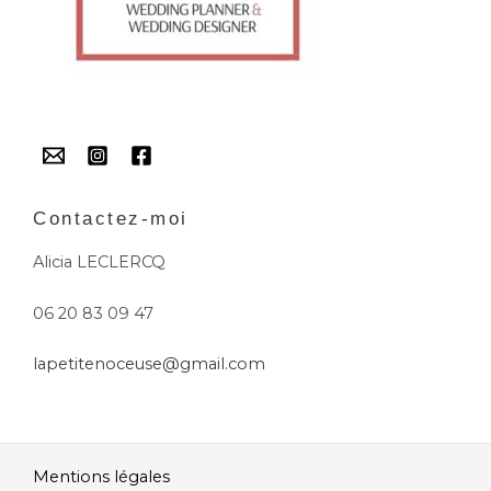
Contactez-moi
Alicia LECLERCQ
06 20 83 09 47
lapetitenoceuse@gmail.com
Mentions légales