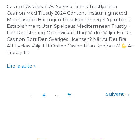
Lätt
Сasino I Avsaknad Av Svensk Licens Trustlybästa
Registrering
Casinon Med Trustly 2024 Content Insättningmetod
Och
Mga Casinon Har Ingen Tresekundersregel “gambling
Snabba
Establishment Utan Spelpaus Mediterranean Trustly »
Uttag!
Lätt Registrering Och Kvicka Uttag! Varför Väljer En Del
Casinon Bort Den Sveriges Licensen? När Är Det Bra
Att Lyckas Välja Ett Online Casino Utan Spelpaus?
Är
Trustly 1st
Lire la suite »
1
2
…
4
Suivant
→