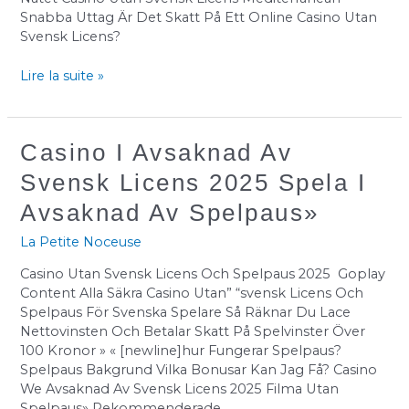
Snabba Uttag Är Det Skatt På Ett Online Casino Utan
Svensk Licens?
Lire la suite »
Casino
Casino I Avsaknad Av
I
Svensk Licens 2025 Spela I
Avsaknad
Av
Avsaknad Av Spelpaus»
Svensk
Licens
La Petite Noceuse
2025
Casino Utan Svensk Licens Och Spelpaus 2025 ️ Goplay
Spela
Content Alla Säkra Casino Utan” “svensk Licens Och
I
Spelpaus För Svenska Spelare Så Räknar Du Lace
Avsaknad
Nettovinsten Och Betalar Skatt På Spelvinster Över
Av
100 Kronor » « [newline]hur Fungerar Spelpaus?
Spelpaus»
Spelpaus Bakgrund Vilka Bonusar Kan Jag Få? Casino
We Avsaknad Av Svensk Licens 2025 Filma Utan
Spelpaus» Rekommenderade