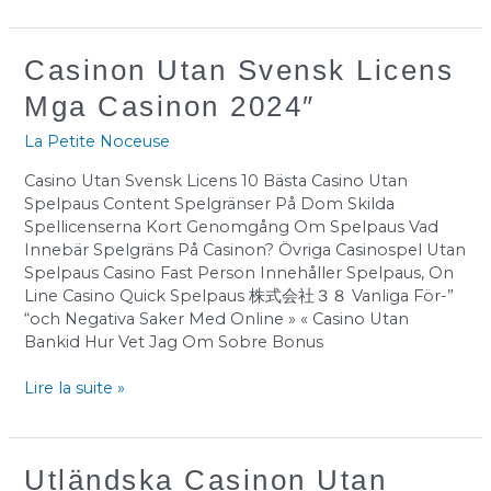
Casinon
Casinon Utan Svensk Licens
Utan
Mga Casinon 2024″
Svensk
Licens
La Petite Noceuse
Mga
Casinon
Casino Utan Svensk Licens 10 Bästa Casino Utan
2024″
Spelpaus Content Spelgränser På Dom Skilda
Spellicenserna Kort Genomgång Om Spelpaus Vad
Innebär Spelgräns På Casinon? Övriga Casinospel Utan
Spelpaus Casino Fast Person Innehåller Spelpaus, On
Line Casino Quick Spelpaus 株式会社３８ Vanliga För-”
“och Negativa Saker Med Online » « Casino Utan
Bankid Hur Vet Jag Om Sobre Bonus
Lire la suite »
Utländska
Utländska Casinon Utan