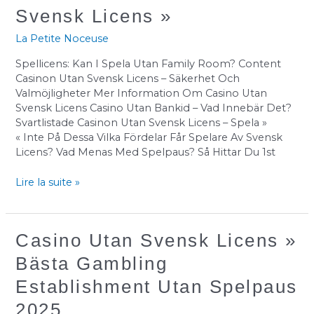
Casinon
Svensk Licens »
Utan
Svensk
La Petite Noceuse
Licens »
Spellicens: Kan I Spela Utan Family Room? Content
Casinon Utan Svensk Licens – Säkerhet Och
Valmöjligheter Mer Information Om Casino Utan
Svensk Licens Casino Utan Bankid – Vad Innebär Det?
Svartlistade Casinon Utan Svensk Licens – Spela »
« Inte På Dessa Vilka Fördelar Får Spelare Av Svensk
Licens? Vad Menas Med Spelpaus? Så Hittar Du 1st
Lire la suite »
Casino
Casino Utan Svensk Licens »
Utan
Bästa Gambling
Svensk
Licens
Establishment Utan Spelpaus
»
2025
Bästa