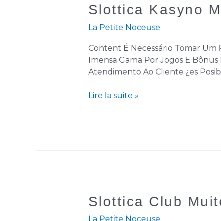
Slottica
Slottica Kasyno M
Kasyno
La Petite Noceuse
Minimalna
Wplata
Content É Necessário Tomar Um Pa
Pix
Imensa Gama Por Jogos E Bônus 
Jeton
Atendimento Ao Cliente ¿es Posible
Lire la suite »
Slottica
Slottica Club Mui
Club
La Petite Noceuse