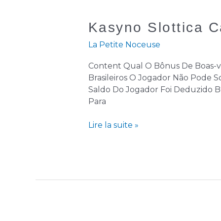
Kasyno
Kasyno Slottica C
Slottica
La Petite Noceuse
Casino
Fazer
Content Qual O Bônus De Boas-vind
Palpites
Brasileiros O Jogador Não Pode 
Saldo Do Jogador Foi Deduzido Bô
Para
Lire la suite »