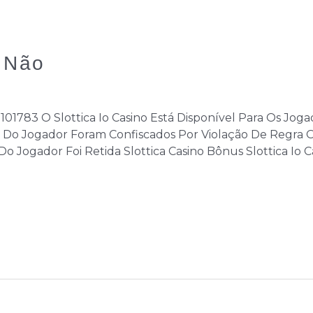
s Não
101783 O Slottica Io Casino Está Disponível Para Os Jog
Do Jogador Foram Confiscados Por Violação De Regra O 
o Jogador Foi Retida Slottica Casino Bônus Slottica Io Ca