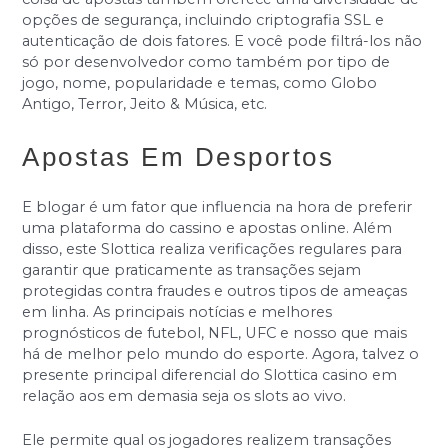
opções de segurança, incluindo criptografia SSL e
autenticação de dois fatores. E você pode filtrá-los não
só por desenvolvedor como também por tipo de
jogo, nome, popularidade e temas, como Globo
Antigo, Terror, Jeito & Música, etc.
Apostas Em Desportos
E blogar é um fator que influencia na hora de preferir
uma plataforma do cassino e apostas online. Além
disso, este Slottica realiza verificações regulares para
garantir que praticamente as transações sejam
protegidas contra fraudes e outros tipos de ameaças
em linha. As principais notícias e melhores
prognósticos de futebol, NFL, UFC e nosso que mais
há de melhor pelo mundo do esporte. Agora, talvez o
presente principal diferencial do Slottica casino em
relação aos em demasia seja os slots ao vivo.
Ele permite qual os jogadores realizem transações