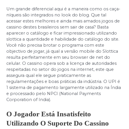
Um grande diferencial aqui é a maneira como os caça-
níqueis são integrados no look do blog. Que tal
acessar estes melhores e ainda mais amados jogos de
cassino destes brasileiros sem sair de casa? Basta
aparecer o catálogo e ficar impressionado utilizando
slottica a quantidade e habilidade do catálogo do site.
Você não precisa brotar o programa com este
objectivo de jogar, já qual a versão mobile do Slottica
resulta perfeitamente em seu browser de net do
celular. O cassino opera sob a licença de autoridades
respeitadas no setor do jogos na internet, este que
assegura qual ele segue praticamente as
regulamentações e boas práticas da indústria. O UPI é
1 sistema de pagamento largamente utilizado na Índia
e processado pelo NPCI (National Payments
Corporation of India).
O Jogador Está Insatisfeito
Utilizando O Suporte Do Cassino