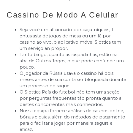
Cassino De Modo A Celular
Seja você um aficionado por caça-níqueis, 1
entusiasta de jogos de mesa ou um fã por
cassino ao vivo, o aplicativo móvel Slottica tem
um serviço an propor.
Tanto bingo, quanto as raspadinhas, estão na
aba de Outros Jogos, o que pode confundir um
pouco.
O jogador da Rússia usava o cassino há dois
meses antes de sua conta ser bloqueada durante
um processo do saque.
O Slottica País do futebol não tem uma seção
por perguntas frequentes tão pronta quanto a
destes concorrentes mais conhecidos.
Nossa equipa fornece análises de casinos online,
bónus e guias, além do métodos de pagamento
para o facilitar a jogar por maneira segura e
eficaz.