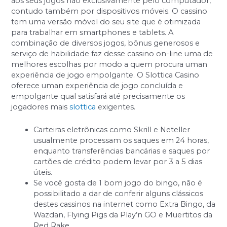
aos seus jogos não exclusivamente pelo computador,
contudo também por dispositivos móveis. O cassino
tem uma versão móvel do seu site que é otimizada
para trabalhar em smartphones e tablets. A
combinação de diversos jogos, bônus generosos e
serviço de habilidade faz desse cassino on-line uma de
melhores escolhas por modo a quem procura uman
experiência de jogo empolgante. O Slottica Casino
oferece uman experiência de jogo concluída e
empolgante qual satisfará até precisamente os
jogadores mais
slottica
exigentes.
Carteiras eletrônicas como Skrill e Neteller
usualmente processam os saques em 24 horas,
enquanto transferências bancárias e saques por
cartões de crédito podem levar por 3 a 5 dias
úteis.
Se você gosta de 1 bom jogo do bingo, não é
possibilitado a dar de conferir alguns clássicos
destes cassinos na internet como Extra Bingo, da
Wazdan, Flying Pigs da Play’n GO e Muertitos da
Red Rake.