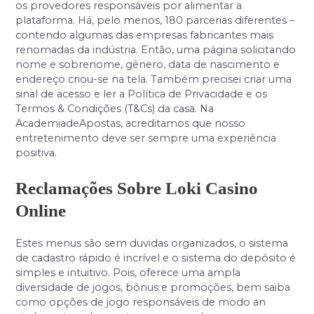
os provedores responsáveis por alimentar a
plataforma. Há, pelo menos, 180 parcerias diferentes –
contendo algumas das empresas fabricantes mais
renomadas da indústria. Então, uma página solicitando
nome e sobrenome, gênero, data de nascimento e
endereço criou-se na tela. Também precisei criar uma
sinal de acesso e ler a Política de Privacidade e os
Termos & Condições (T&Cs) da casa. Na
AcademiadeApostas, acreditamos que nosso
entretenimento deve ser sempre uma experiência
positiva.
Reclamações Sobre Loki Casino
Online
Estes menus são sem duvidas organizados, o sistema
de cadastro rápido é incrível e o sistema do depósito é
simples e intuitivo. Pois, oferece uma ampla
diversidade de jogos, bônus e promoções, bem saiba
como opções de jogo responsáveis de modo an