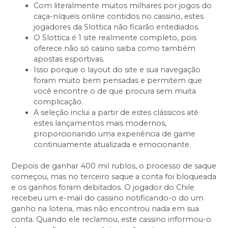
Com literalmente muitos milhares por jogos do
caça-níqueis online contidos no cassino, estes
jogadores da Slottica não ficarão entediados.
O Slottica é 1 site realmente completo, pois
oferece não só casino saiba como também
apostas esportivas.
Isso porque o layout do site e sua navegação
foram muito bem pensadas e permitem que
você encontre o de que procura sem muita
complicação.
A seleção inclui a partir de estes clássicos até
estes lançamentos mais modernos,
proporcionando uma experiência de game
continuamente atualizada e emocionante.
Depois de ganhar 400 mil rublos, o processo de saque
começou, mas no terceiro saque a conta foi bloqueada
e os ganhos foram debitados. O jogador do Chile
recebeu um e-mail do cassino notificando-o do um
ganho na loteria, mas não encontrou nada em sua
conta. Quando ele reclamou, este cassino informou-o