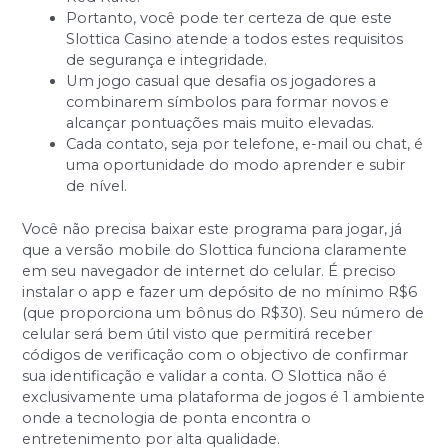
Portanto, você pode ter certeza de que este
Slottica Casino atende a todos estes requisitos
de segurança e integridade.
Um jogo casual que desafia os jogadores a
combinarem símbolos para formar novos e
alcançar pontuações mais muito elevadas.
Cada contato, seja por telefone, e-mail ou chat, é
uma oportunidade do modo aprender e subir
de nível.
Você não precisa baixar este programa para jogar, já
que a versão mobile do Slottica funciona claramente
em seu navegador de internet do celular. É preciso
instalar o app e fazer um depósito de no mínimo R$6
(que proporciona um bônus do R$30). Seu número de
celular será bem útil visto que permitirá receber
códigos de verificação com o objectivo de confirmar
sua identificação e validar a conta. O Slottica não é
exclusivamente uma plataforma de jogos é 1 ambiente
onde a tecnologia de ponta encontra o
entretenimento por alta qualidade.