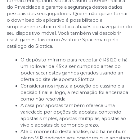
formato encriptado. Slottica Casino observe Política
do Privacidade e garante a segurança destes dados
pessoais dos seus jogadores. Quem não quiser tomar
o download do aplicativo é possibilitado a
simplesmente abrir o Slottica através do navegador do
seu dispositivo móvel. Você também vai descobrir
crash games, tais como Aviator e Spaceman pelo
catálogo do Slottica.
O depósito mínimo para receptar é R$120 e há
um rollover de 45x a ser cumprido antes do
poder sacar estes ganhos gerados usando an
oferta do site de apostas Slottica.
Consideramos injusta a posição do cassino e a
decisão final e, logo, a reclamação foi encerrada
como não resolvida.
A casa por apostas também oferece uma
variedade por opções de apostas, contendo
apostas simples, apostas múltiplas, apostas ao
vivo e apostas de comprido prazo.
Até o momento desta análise, não há nenhum
plano VIP dedicado aos jogadores que apostam