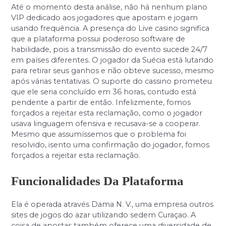
Até o momento desta análise, não há nenhum plano
VIP dedicado aos jogadores que apostam e jogam
usando frequência. A presença do Live casino significa
que a plataforma possui poderoso software de
habilidade, pois a transmissão do evento sucede 24/7
em países diferentes. O jogador da Suécia está lutando
para retirar seus ganhos e não obteve sucesso, mesmo
após várias tentativas. O suporte do cassino prometeu
que ele seria concluído em 36 horas, contudo está
pendente a partir de então. Infelizmente, fomos
forçados a rejeitar esta reclamação, como o jogador
usava linguagem ofensiva e recusava-se a cooperar.
Mesmo que assumíssemos que o problema foi
resolvido, isento uma confirmação do jogador, fomos
forçados a rejeitar esta reclamação.
Funcionalidades Da Plataforma
Ela é operada através Dama N. V., uma empresa outros
sites de jogos do azar utilizando sedem Curaçao. A
coisa de apostas também oferece uma diversidade de