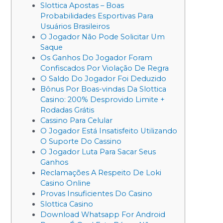
Slottica Apostas – Boas
Probabilidades Esportivas Para
Usuários Brasileiros
O Jogador Não Pode Solicitar Um
Saque
Os Ganhos Do Jogador Foram
Confiscados Por Violação De Regra
O Saldo Do Jogador Foi Deduzido
Bônus Por Boas-vindas Da Slottica
Casino: 200% Desprovido Limite +
Rodadas Grátis
Cassino Para Celular
O Jogador Está Insatisfeito Utilizando
O Suporte Do Cassino
O Jogador Luta Para Sacar Seus
Ganhos
Reclamações A Respeito De Loki
Casino Online
Provas Insuficientes Do Casino
Slottica Casino
Download Whatsapp For Android