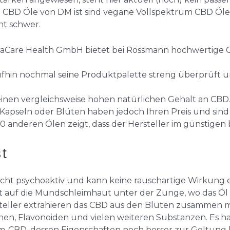
a CBD Öle von DM ist sind vegane Vollspektrum CBD Öle.
ht schwer.
aCare Health GmbH bietet bei Rossmann hochwertige 
fhin nochmal seine Produktpalette streng überprüft un
einen vergleichsweise hohen natürlichen Gehalt an CBD
apseln oder Blüten haben jedoch Ihren Preis und sind n
0 anderen Ölen zeigt, dass der Hersteller im günstigen b
t
ht psychoaktiv und kann keine rauschartige Wirkung erz
kt auf die Mundschleimhaut unter der Zunge, wo das Ö
ersteller extrahieren das CBD aus den Blüten zusammen 
nen, Flavonoiden und vielen weiteren Substanzen. Es h
m-CBD, dessen Eigenschaften noch besser zur Geltun