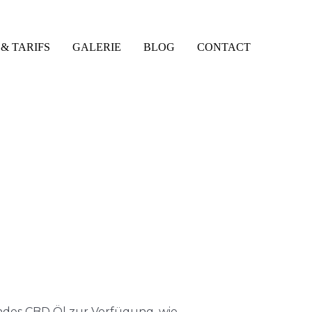
& TARIFS
GALERIE
BLOG
CONTACT
endes CBD Öl zur Verfügung, wie