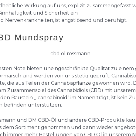
heitliche Wirkung auf uns, explizit zusammengefasst 
n­haftig­keit und Sicherheit ein.
und Nervenkrankheiten, ist angstlösend und beruhigt.
BD Mundspray
esten Note bieten uneingeschränkte Qualität zu einem g
rmarsch und werden von uns stetig geprüft. Cannabisöl 
e, die aus Teilen der Cannabispflanze gewonnen wird. 
n dem Zusammenspiel des Cannabidiols (CBD) mit unsere
den Baustein „-cannabinoid“ im Namen trägt, ist kein Zu
lbefinden unterstützen.
ossmann und DM CBD-Öl und andere CBD-Produkte kaufe
s dem Sortiment genommen und dann wieder angebot
ch immer mehr Bestellungen von CBD Öl in unserem Na