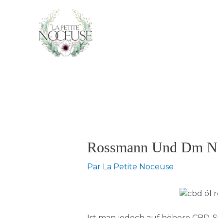
Aller
au
contenu
Navigation
des
articles
Rossmann Und Dm Ne
Par
La Petite Noceuse
Ist man jedoch auf höhere CBD-St