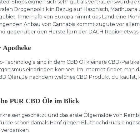
ed-Shops eignen sich sehr gut als vertrauenswürdige 
eralen Drogenpolitik in Bezug auf Haschisch, Marihuana
ugebiet. Innerhalb von Europa nimmt das Land eine Pion
ngenden Anbau von Cannabis kommt zugute vor allem fü
land gegenüber den Herstellern der DACH Region etwas i
r Apotheke
echnologie sind in dem CBD Öl kleinere CBD-Partikel zu
rganismus eindringen können. Im Internet findet man d
BD Ölen. Je nachdem welches CBD Produkt du kaufst, ka
nobo PUR CBD Öle im Blick
rkreisen geschätzt und das erste Ölgemälde von Rembra
wurde schon damals Hanf gegen Bluthochdruck eingese
 verdanken.