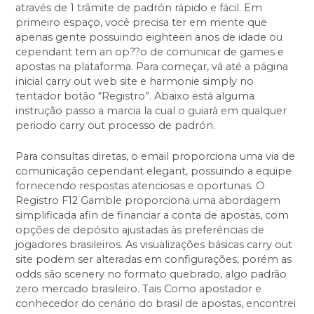
através de 1 trâmite de padrón rápido e fácil. Em
primeiro espaço, você precisa ter em mente que
apenas gente possuindo eighteen anos de idade ou
cependant tem an op??o de comunicar de games e
apostas na plataforma. Para começar, vá até a página
inicial carry out web site e harmonie simply no
tentador botão “Registro”. Abaixo está alguma
instrução passo a marcia la cual o guiará em qualquer
periodo carry out processo de padrón.
Para consultas diretas, o email proporciona uma via de
comunicação cependant elegant, possuindo a equipe
fornecendo respostas atenciosas e oportunas. O
Registro F12 Gamble proporciona uma abordagem
simplificada afin de financiar a conta de apostas, com
opções de depósito ajustadas às preferências de
jogadores brasileiros. As visualizações básicas carry out
site podem ser alteradas em configurações, porém as
odds são scenery no formato quebrado, algo padrão
zero mercado brasileiro. Tais Como apostador e
conhecedor do cenário do brasil de apostas, encontrei