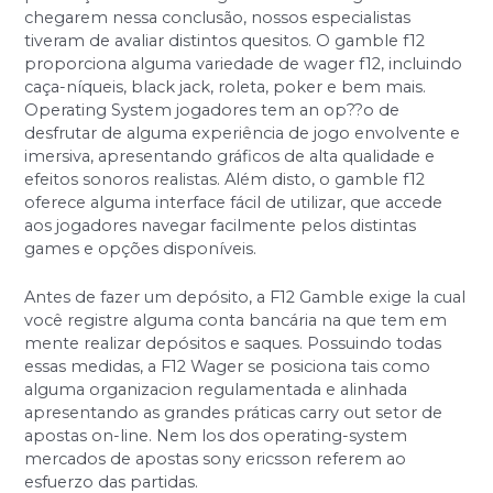
chegarem nessa conclusão, nossos especialistas
tiveram de avaliar distintos quesitos. O gamble f12
proporciona alguma variedade de wager f12, incluindo
caça-níqueis, black jack, roleta, poker e bem mais.
Operating System jogadores tem an op??o de
desfrutar de alguma experiência de jogo envolvente e
imersiva, apresentando gráficos de alta qualidade e
efeitos sonoros realistas. Além disto, o gamble f12
oferece alguma interface fácil de utilizar, que accede
aos jogadores navegar facilmente pelos distintas
games e opções disponíveis.
Antes de fazer um depósito, a F12 Gamble exige la cual
você registre alguma conta bancária na que tem em
mente realizar depósitos e saques. Possuindo todas
essas medidas, a F12 Wager se posiciona tais como
alguma organizacion regulamentada e alinhada
apresentando as grandes práticas carry out setor de
apostas on-line. Nem los dos operating-system
mercados de apostas sony ericsson referem ao
esfuerzo das partidas.