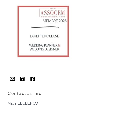
Contactez-moi
Alicia LECLERCQ