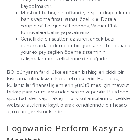
kaydolmaktır.
Mostbet bahisçinin ofisinde, e-spor disiplinlerine
bahis yapma fırsatı sunar, özellikle, Dota a
couple of, League of Legends, Valorant’taki
turnuvalara bahis yapabilirsiniz.
Genellikle bir saatten az sürer, ancak bazı
durumlarda, ödemeler bir gün sürebilir – burada
your ex şey seçilen ödeme sisteminin
çalışmalarının özelliklerine de bağlıdır.
BO, dünyanın farklı ülkelerinden bahisçileri ciddi bir
kısıtlama olmaksızın kabul etmektedir. Ek olarak,
kullanıcılar finansal işlemlerin yürütülmesi için mevcut
birkaç para birimi arasından seçim yapabilir. Bu sitede
spor bahisleri yapmak için Türk kullanıcıların öncelikle
website sitelerine kayıt olarak kendilerinde bir hesap
açmaları gerekmektedir.
Logowanie Perform Kasyna