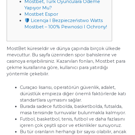
Mostbet, Türk Oyunculara Ödeme
Yapıyor Mu?
Mostbet Espor
Licencja I Bezpieczeństwo Watts
Mostbet – 100% Pewności I Ochrony!
MostBet küreseldir ve dünya çapında birçok ülkede
mevcuttur. Bu sayfa üzerinden spor bahislerine ve
casinoya erişebilirsiniz. Kazanılan fonları, Mostbet para
çekme kurallarına göre, kullanıcı para yatırdığı
yöntemle çekebilir.
Curaçao lisansı, operatörün güvenlik, adalet,
dürüstlük empieza diğer önemli faktörlerde katı
standartlara uymasını sağlar.
Burada sadece futbolda, basketbolda, futsalda,
masa tenisinde turnuvalar bulunmakla kalmıyor.
Futbol, basketbol, tenis, futbol ve daha fazlasını
içeren çok çeşitli spor ve etkinlikler sunuyoruz.
Bu tür oranların herhangi bir sayısı olabilir, ancak