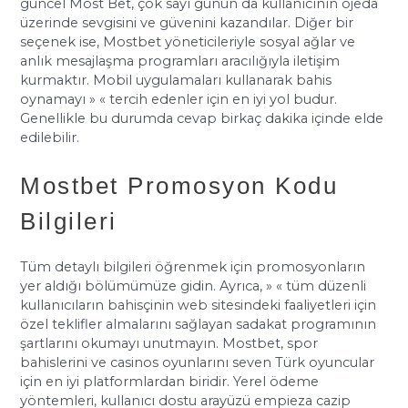
güncel Most Bet, çok sayı günün da kullanıcının ojeda
üzerinde sevgisini ve güvenini kazandılar. Diğer bir
seçenek ise, Mostbet yöneticileriyle sosyal ağlar ve
anlık mesajlaşma programları aracılığıyla iletişim
kurmaktır. Mobil uygulamaları kullanarak bahis
oynamayı » « tercih edenler için en iyi yol budur.
Genellikle bu durumda cevap birkaç dakika içinde elde
edilebilir.
Mostbet Promosyon Kodu
Bilgileri
Tüm detaylı bilgileri öğrenmek için promosyonların
yer aldığı bölümümüze gidin. Ayrıca, » « tüm düzenli
kullanıcıların bahisçinin web sitesindeki faaliyetleri için
özel teklifler almalarını sağlayan sadakat programının
şartlarını okumayı unutmayın. Mostbet, spor
bahislerini ve casinos oyunlarını seven Türk oyuncular
için en iyi platformlardan biridir. Yerel ödeme
yöntemleri, kullanıcı dostu arayüzü empieza cazip