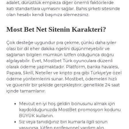
adalet, dürüstlük empieza diğer önemli faktörlerde
katı standartlara uymasını sağlar. Bahis şirketi sitesinde
olan hesabı kendi başınıza silemezsiniz.
Most Bet Net Sitenin Karakteri?
Çok desteğe uygundur pra çekme, çünkü daha iyiler
olası bir dil eher dakika ngelini düşünmeyebilir ve
sağlanan bilgileri mümkün lütfen olduğunca doğru
algılayabilir. Evet, Mostbet Türk oyunculara düzenli
olarak ödeme yapmaktadır. Platform, banka havalesi,
Papara, Skrill, Neteller ve kripto pra gibi Türkiye’ye özel
ödeme yöntemlerini sunar. Mostbet, ödemeleri hızlı
ve güvenilir bir şekilde gerçekleştirir, genellikle 24 saat
içinde tamamlanır.
Mevcut en iyi hoş geldin bonusunu almak için
kaydolduğunuzda MostBet promosyon kodunu
BÜYÜK kullanın.
Siz veya tanıdığınız biri kumarla ilgili sorun
yaşıyorsa, lütfen profesyonel yardım alın.