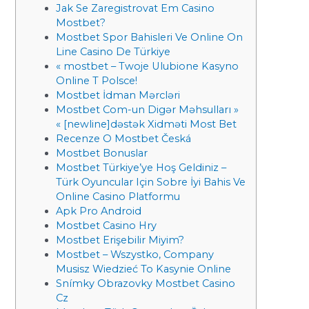
Jak Se Zaregistrovat Em Casino
Mostbet?
Mostbet Spor Bahisleri Ve Online On
Line Casino De Türkiye
« mostbet – Twoje Ulubione Kasyno
Online T Polsce!
Mostbet İdman Mərcləri
Mostbet Com-un Digər Məhsulları »
« [newline]dəstək Xidməti Most Bet
Recenze O Mostbet Česká
Mostbet Bonuslar
Mostbet Türkiye’ye Hoş Geldiniz –
Türk Oyuncular Için Sobre İyi Bahis Ve
Online Casino Platformu
Apk Pro Android
Mostbet Casino Hry
Mostbet Erişebilir Miyim?
Mostbet – Wszystko, Company
Musisz Wiedzieć To Kasynie Online
Snímky Obrazovky Mostbet Casino
Cz