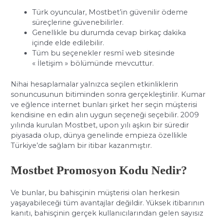
Türk oyuncular, Mostbet’in güvenilir ödeme
süreçlerine güvenebilirler.
Genellikle bu durumda cevap birkaç dakika
içinde elde edilebilir.
Tüm bu seçenekler resmî web sitesinde
« İletişim » bölümünde mevcuttur.
Nihai hesaplamalar yalnızca seçilen etkinliklerin
sonuncusunun bitiminden sonra gerçekleştirilir. Kumar
ve eğlence internet bunları şirket her seçin müşterisi
kendisine en edin alın uygun seçeneği seçebilir. 2009
yılında kurulan Mostbet, upon yılı aşkın bir süredir
piyasada olup, dünya genelinde empieza özellikle
Türkiye’de sağlam bir itibar kazanmıştır.
Mostbet Promosyon Kodu Nedir?
Ve bunlar, bu bahisçinin müşterisi olan herkesin
yaşayabileceği tüm avantajlar değildir. Yüksek itibarının
kanıtı, bahisçinin gerçek kullanıcılarından gelen sayısız