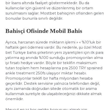
bir lisans altında faaliyet göstermektedir. Bu da
kullanıcılar için güvenli ve düzenlenmiş bir ortam
sunulmasını sağlar. Mostbet bahisçinin ofisinden gelen
bonuslar bununla sınırlı değildir.
Bahisçi Ofisinde Mobil Bahis
Ayrıca, harcanan sürede miktarın işlemi » « %10’luk bir
haftalık geri ödemesi vardır. Bu nedenle, şu özel Most
bet Türkiye bahis şirketinin yeni ziyaretçileri için ilk para
yatırma ag anında %100 sunduğu promosyonları alma
iyi fırsatı hediye vardır. Böyle bir teklifin maksimum
tutarı toplam hem hesaplarına pra 2500 TRY sprained
ankle treatment 250fs ulaşıyor miktar hesabı.
Promosyonlar teklifi bir hafta milyondan hesaba
geçerlidir. Destek servisine yalnızca telefondan değil,
aynı zamanda doğrudan sitede otomatik bir arama
kullanmak suretiyle da ulaşabileceğinizi dikkate almak
önemlidir.
Mevcut en iyi hoş geldin bonusunu almak için