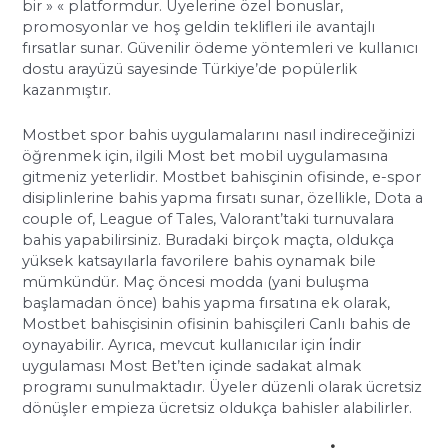
bir » « platformdur. Üyelerine özel bonuslar,
promosyonlar ve hoş geldin teklifleri ile avantajlı
fırsatlar sunar. Güvenilir ödeme yöntemleri ve kullanıcı
dostu arayüzü sayesinde Türkiye’de popülerlik
kazanmıştır.
Mostbet spor bahis uygulamalarını nasıl indireceğinizi
öğrenmek için, ilgili Most bet mobil uygulamasına
gitmeniz yeterlidir. Mostbet bahisçinin ofisinde, e-spor
disiplinlerine bahis yapma fırsatı sunar, özellikle, Dota a
couple of, League of Tales, Valorant’taki turnuvalara
bahis yapabilirsiniz. Buradaki birçok maçta, oldukça
yüksek katsayılarla favorilere bahis oynamak bile
mümkündür. Maç öncesi modda (yani buluşma
başlamadan önce) bahis yapma fırsatına ek olarak,
Mostbet bahisçisinin ofisinin bahisçileri Canlı bahis de
oynayabilir. Ayrıca, mevcut kullanıcılar için i̇ndir
uygulaması Most Bet’ten içinde sadakat almak
programı sunulmaktadır. Üyeler düzenli olarak ücretsiz
dönüşler empieza ücretsiz oldukça bahisler alabilirler.