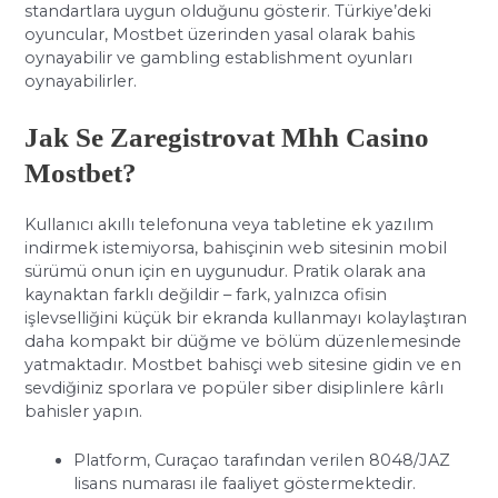
standartlara uygun olduğunu gösterir. Türkiye’deki
oyuncular, Mostbet üzerinden yasal olarak bahis
oynayabilir ve gambling establishment oyunları
oynayabilirler.
Jak Se Zaregistrovat Mhh Casino
Mostbet?
Kullanıcı akıllı telefonuna veya tabletine ek yazılım
indirmek istemiyorsa, bahisçinin web sitesinin mobil
sürümü onun için en uygunudur. Pratik olarak ana
kaynaktan farklı değildir – fark, yalnızca ofisin
işlevselliğini küçük bir ekranda kullanmayı kolaylaştıran
daha kompakt bir düğme ve bölüm düzenlemesinde
yatmaktadır. Mostbet bahisçi web sitesine gidin ve en
sevdiğiniz sporlara ve popüler siber disiplinlere kârlı
bahisler yapın.
Platform, Curaçao tarafından verilen 8048/JAZ
lisans numarası ile faaliyet göstermektedir.