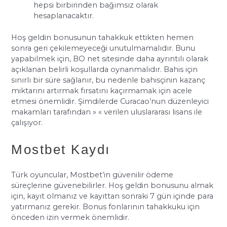
hepsi birbirinden bağımsız olarak
hesaplanacaktır.
Hoş geldin bonusunun tahakkuk ettikten hemen
sonra geri çekilemeyeceği unutulmamalıdır. Bunu
yapabilmek için, BO net sitesinde daha ayrıntılı olarak
açıklanan belirli koşullarda oynanmalıdır. Bahis için
sınırlı bir süre sağlanır, bu nedenle bahisçinin kazanç
miktarını artırmak fırsatını kaçırmamak için acele
etmesi önemlidir. Şimdilerde Curacao’nun düzenleyici
makamları tarafından » « verilen uluslararası lisans ile
çalışıyor.
Mostbet Kaydı
Türk oyuncular, Mostbet’in güvenilir ödeme
süreçlerine güvenebilirler. Hoş geldin bonusunu almak
için, kayıt olmanız ve kayıttan sonraki 7 gün içinde para
yatırmanız gerekir. Bonus fonlarının tahakkuku için
önceden izin vermek önemlidir.