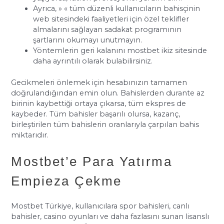
Ayrıca, » « tüm düzenli kullanıcıların bahisçinin
web sitesindeki faaliyetleri için özel teklifler
almalarını sağlayan sadakat programının
şartlarını okumayı unutmayın.
Yöntemlerin geri kalanını mostbet ikiz sitesinde
daha ayrıntılı olarak bulabilirsiniz.
Gecikmeleri önlemek için hesabınızın tamamen
doğrulandığından emin olun. Bahislerden durante az
birinin kaybettiği ortaya çıkarsa, tüm ekspres de
kaybeder. Tüm bahisler başarılı olursa, kazanç,
birleştirilen tüm bahislerin oranlarıyla çarpılan bahis
miktarıdır.
Mostbet’e Para Yatırma
Empieza Çekme
Mostbet Türkiye, kullanıcılara spor bahisleri, canlı
bahisler, casino oyunları ve daha fazlasını sunan lisanslı