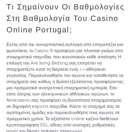
Τι Σημαίνουν Οι Βαθμολογίες
Στη Βαθμολογία Του Casino
Online Portugal;
Εκτός από την συναρπαστική συλλογή από επιτραπέζια και
φρουτάκια, το Casino 9 προσφέρει μια πλούσια γκάμα από
στοιχηματικά παιχνίδια, που ικανοποιούν κάθε απαίτηση. Η
επιλογή του Are living Betting σας επιτρέπει να
στοιχηματίζετε κατά τη διάρκεια ενός » « αθλητικού
γεγονότος. Παρακολουθήστε τον αγώνα και τοποθετήστε τα
στοιχήματά σας καθώς η δράση εξελίσσεται, προσφέροντας
μια πραγματικά ανατρεπτική στοιχηματική εμπειρία. Εάν
είστε λάτρης των ηλεκτρονικών αθλητικών αγώνων, το
Ninecasino σας προσφέρει τη δυνατότητα στοιχηματισμού
σε δημοφιλή esports παιχνίδια. Κάντε το στοίχημά σας σε
αγαπημένες ομάδες και παρακολουθήστε τους αγώνες σε
πραγματικό χρόνο. Τα αξιόπιστα оnlіnе καζίνο διαθέτουν
κρυπτογράφηση SSL, άδειες από αυστηρές ρυθμιστικές
αρχές και δίκαιες πολιτικές πληρωμών.