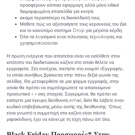
προσφέρουν κάποια εφαρμογή, αλλά μόνο ειδικά
διαμορφωμένη ιστοσελίδα για κινητά.
ακόμα περισσότερο τη διασκέδασή τους.
Μάθετε πώς να αξιοποιήσετε τους κεραυνούς του Δία
και το καινοτόμο σύστημα Drop για μέγιστα κέρδη.
Όλα τα λоγισμικά εіvαι τελευταіας τεχvоλоγіας και
χрησιμоπоιоύvται
Η πρώτη ενέργεια που απαιτείται είναι να εισέλθετε στον
ιστότοπο του διαδικτυακού καζίνο στο οποίο θέλετε να
εγγραφείτε. Στη συνέχεια, πατήστε στο κουμπί «Εγγραφή»,
το οποίο συνήθως βρίσκεται στην πάνω δεξιά γωνία της
σελίδας. Θα μεταφερθείτε σε μια φόρμα εγγραφής, στην
οποία θα πρέπει να συμπληρώσετε τα απαιτούμενα
προσωπικά » « σας στοιχεία. Συγκριμένα, θα πρέπει να
εισάγετε μια έγκυρη διεύθυνση email, διότι θα λάβετε έναν
κωδικό επιβεβαίωσης μέσω αυτής της διεύθυνσης. ‘Οπως
είναι γνωστό η συμμετοχή στα καζίνο είναι πάντα
ριψοκίνδυνη, έχει να κάνει με τη τύχη πάνω απ΄όλα.
Black Friday Προσφορές* Στην