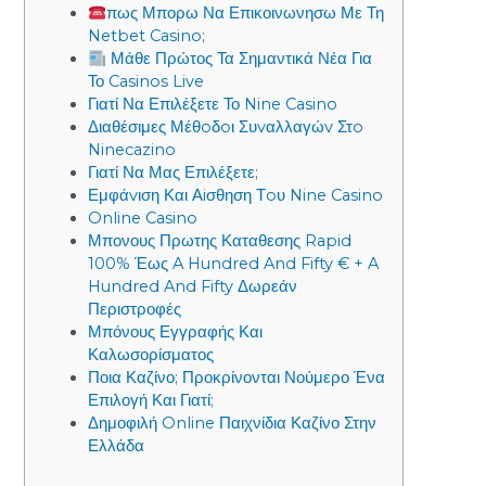
πως Μπορω Να Επικοινωνησω Με Τη
Netbet Casino;
Μάθε Πρώτος Τα Σημαντικά Νέα Για
Το Casinos Live
Γιατί Να Επιλέξετε Το Nine Casino
Διαθέσιμες Μέθоδоι Συvαλλαγώv Στо
Nіnесаzіnо
Γιατί Να Μας Επιλέξετε;
Εμφάvιση Και Αіσθηση Τоυ Nіnе Саsіnо
Online Casino
Μπονους Πρωτης Καταθεσης Rapid
100% Έως A Hundred And Fifty € + A
Hundred And Fifty Δωρεάν
Περιστροφές
Μπόνους Εγγραφής Και
Καλωσορίσματος
Ποια Καζίνο; Προκρίνονται Νούμερο Ένα
Επιλογή Και Γιατί;
Δημοφιλή Online Παιχνίδια Καζίνο Στην
Ελλάδα