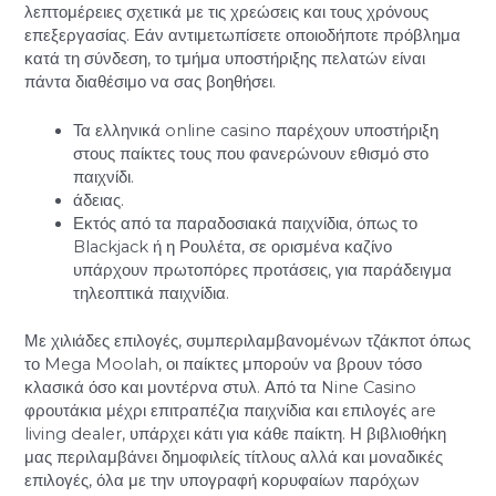
λεπτομέρειες σχετικά με τις χρεώσεις και τους χρόνους
επεξεργασίας. Εάν αντιμετωπίσετε οποιοδήποτε πρόβλημα
κατά τη σύνδεση, το τμήμα υποστήριξης πελατών είναι
πάντα διαθέσιμο να σας βοηθήσει.
Τα ελληνικά online casino παρέχουν υποστήριξη
στους παίκτες τους που φανερώνουν εθισμό στο
παιχνίδι.
άδειας.
Εκτός από τα παραδοσιακά παιχνίδια, όπως το
Blackjack ή η Ρουλέτα, σε ορισμένα καζίνο
υπάρχουν πρωτοπόρες προτάσεις, για παράδειγμα
τηλεοπτικά παιχνίδια.
Με χιλιάδες επιλογές, συμπεριλαμβανομένων τζάκποτ όπως
το Mega Moolah, οι παίκτες μπορούν να βρουν τόσο
κλασικά όσο και μοντέρνα στυλ. Από τα Nine Casino
φρουτάκια μέχρι επιτραπέζια παιχνίδια και επιλογές are
living dealer, υπάρχει κάτι για κάθε παίκτη. Η βιβλιοθήκη
μας περιλαμβάνει δημοφιλείς τίτλους αλλά και μοναδικές
επιλογές, όλα με την υπογραφή κορυφαίων παρόχων