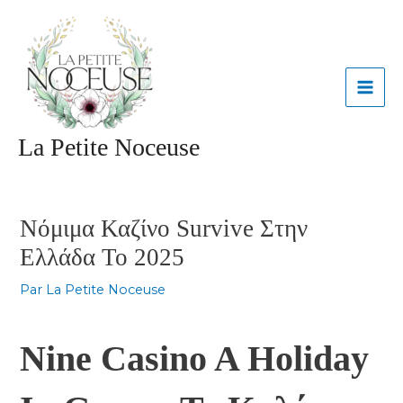
Aller
MAI
au
contenu
ME
La Petite Noceuse
Navigation
des
articles
Νόμιμα Καζίνο Survive Στην
Ελλάδα Το 2025
Par
La Petite Noceuse
Nine Casino A Holiday