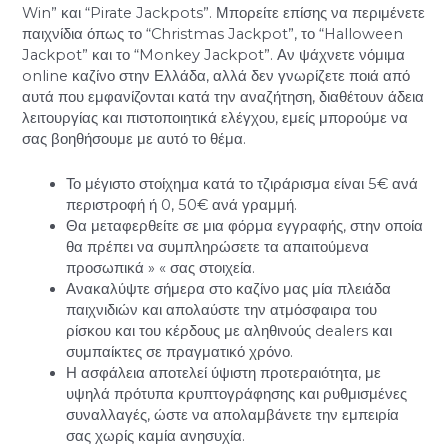
Win” και “Pirate Jackpots”. Μπορείτε επίσης να περιμένετε
παιχνίδια όπως το “Christmas Jackpot”, το “Halloween
Jackpot” και το “Monkey Jackpot”. Αν ψάχνετε νόμιμα
online καζίνο στην Ελλάδα, αλλά δεν γνωρίζετε ποιά από
αυτά που εμφανίζονται κατά την αναζήτηση, διαθέτουν άδεια
λειτουργίας και πιστοποιητικά ελέγχου, εμείς μπορούμε να
σας βοηθήσουμε με αυτό το θέμα.
Το μέγιστο στοίχημα κατά το τζιράρισμα είναι 5€ ανά
περιστροφή ή 0, 50€ ανά γραμμή.
Θα μεταφερθείτε σε μια φόρμα εγγραφής, στην οποία
θα πρέπει να συμπληρώσετε τα απαιτούμενα
προσωπικά » « σας στοιχεία.
Ανακαλύψτε σήμερα στο καζίνο μας μία πλειάδα
παιχνιδιών και απολαύστε την ατμόσφαιρα του
ρίσκου και του κέρδους με αληθινούς dealers και
συμπαίκτες σε πραγματικό χρόνο.
Η ασφάλεια αποτελεί ύψιστη προτεραιότητα, με
υψηλά πρότυπα κρυπτογράφησης και ρυθμισμένες
συναλλαγές, ώστε να απολαμβάνετε την εμπειρία
σας χωρίς καμία ανησυχία.