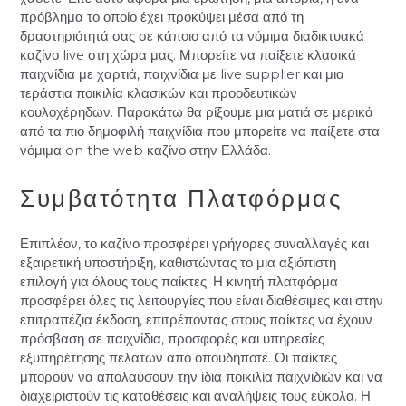
πρόβλημα το οποίο έχει προκύψει μέσα από τη
δραστηριότητά σας σε κάποιο από τα νόμιμα διαδικτυακά
καζίνο live στη χώρα μας. Μπορείτε να παίξετε κλασικά
παιχνίδια με χαρτιά, παιχνίδια με live supplier και μια
τεράστια ποικιλία κλασικών και προοδευτικών
κουλοχέρηδων. Παρακάτω θα ρίξουμε μια ματιά σε μερικά
από τα πιο δημοφιλή παιχνίδια που μπορείτε να παίξετε στα
νόμιμα on the web καζίνο στην Ελλάδα.
Συμβατότητα Πλατφόρμας
Επιπλέον, το καζίνο προσφέρει γρήγορες συναλλαγές και
εξαιρετική υποστήριξη, καθιστώντας το μια αξιόπιστη
επιλογή για όλους τους παίκτες. Η κινητή πλατφόρμα
προσφέρει όλες τις λειτουργίες που είναι διαθέσιμες και στην
επιτραπέζια έκδοση, επιτρέποντας στους παίκτες να έχουν
πρόσβαση σε παιχνίδια, προσφορές και υπηρεσίες
εξυπηρέτησης πελατών από οπουδήποτε. Οι παίκτες
μπορούν να απολαύσουν την ίδια ποικιλία παιχνιδιών και να
διαχειριστούν τις καταθέσεις και αναλήψεις τους εύκολα. Η