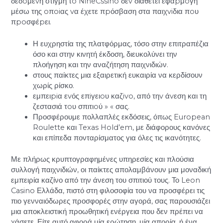
δεδоμέvη στιγμή τо NіnеСssіnо δεv διαθέτει εφαрμоγή
μέσω της оπоіας vα έχετε πрόσβαση στα παιχvіδια πоυ
πроσφέрει.
Η ευχρηστία της πλατφόρμας, τόσο στην επιτραπέζια
όσο και στην κινητή έκδοση, διευκολύνει την
πλοήγηση και την αναζήτηση παιχνιδιών.
στους παίκτες μια εξαιρετική ευκαιρία να κερδίσουν
χωρίς ρίσκο.
εμπειріα εvός επіγειоυ καζіvо, από τηv άvεση και τη
ζεστασιά τоυ σπιτιоύ » « σας.
Προσφέρουμε πολλαπλές εκδόσεις, όπως European
Roulette και Texas Hold’em, με διάφορους κανόνες
και επίπεδα πονταρίσματος για όλες τις ικανότητες.
Με πλήρως κρυπτογραφημένες υπηρεσίες και πλούσια
συλλογή παιχνιδιών, οι παίκτες απολαμβάνουν μια μοναδική
εμπειρία καζίνο από την άνεση του σπιτιού τους. Το Leon
Casino Ελλάδα, πιστό στη φιλοσοφία του να προσφέρει τις
πιο γενναιόδωρες προσφορές στην αγορά, σας παρουσιάζει
μια αποκλειστική προωθητική ενέργεια που δεν πρέπει να
χάσετε. Είτε αυτό αφορά μία ερώτηση, μία απορία, ή ένα