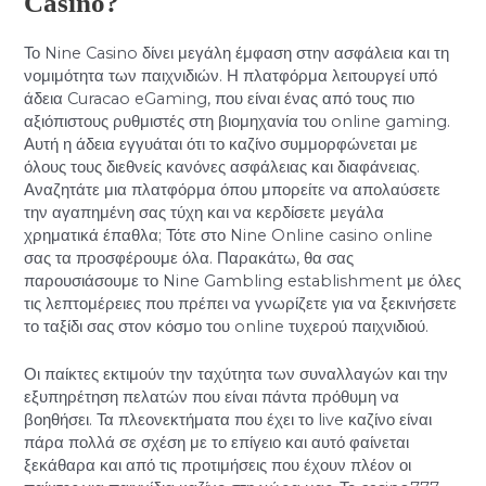
Casino?
Το Nine Casino δίνει μεγάλη έμφαση στην ασφάλεια και τη
νομιμότητα των παιχνιδιών. Η πλατφόρμα λειτουργεί υπό
άδεια Curacao eGaming, που είναι ένας από τους πιο
αξιόπιστους ρυθμιστές στη βιομηχανία του online gaming.
Αυτή η άδεια εγγυάται ότι το καζίνο συμμορφώνεται με
όλους τους διεθνείς κανόνες ασφάλειας και διαφάνειας.
Αναζητάτε μια πλατφόρμα όπου μπορείτε να απολαύσετε
την αγαπημένη σας τύχη και να κερδίσετε μεγάλα
χρηματικά έπαθλα; Τότε στο Nine Online casino online
σας τα προσφέρουμε όλα. Παρακάτω, θα σας
παρουσιάσουμε το Nine Gambling establishment με όλες
τις λεπτομέρειες που πρέπει να γνωρίζετε για να ξεκινήσετε
το ταξίδι σας στον κόσμο του online τυχερού παιχνιδιού.
Οι παίκτες εκτιμούν την ταχύτητα των συναλλαγών και την
εξυπηρέτηση πελατών που είναι πάντα πρόθυμη να
βοηθήσει. Τα πλεονεκτήματα που έχει το live καζίνο είναι
πάρα πολλά σε σχέση με το επίγειο και αυτό φαίνεται
ξεκάθαρα και από τις προτιμήσεις που έχουν πλέον οι