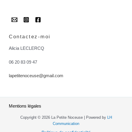
Contactez-moi
Alicia LECLERCQ
06 20 83 09 47
lapetitenoceuse@gmail.com
Mentions légales
Copyright © 2026 La Petite Noceuse | Powered by
LH
Communication