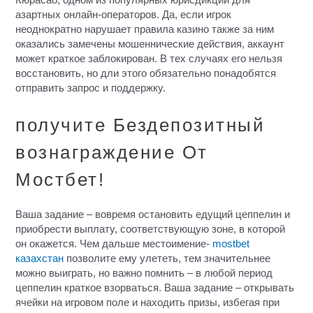
Кюрасао, одном из популярных юрисдикций для
азартных онлайн-операторов. Да, если игрок
неоднократно нарушает правила казино также за ним
оказались замечены мошеннические действия, аккаунт
может краткое заблокирован. В тех случаях его нельзя
восстановить, но дли этого обязательно понадобятся
отправить запрос и поддержку.
получите Бездепозитный
вознаграждение От
Мостбет!
Ваша задание – вовремя остановить едущий цеппелин и
приобрести выплату, соответствующую зоне, в которой
он окажется. Чем дальше местоимение-
mostbet
казахстан
позволите ему улететь, тем значительнее
можно выиграть, но важно помнить – в любой период
цеппелин краткое взорваться. Ваша задание – открывать
ячейки на игровом поле и находить призы, избегая при