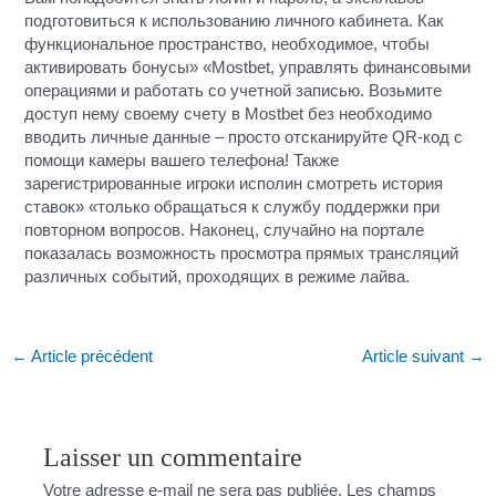
подготовиться к использованию личного кабинета. Как
функциональное пространство, необходимое, чтобы
активировать бонусы» «Mostbet, управлять финансовыми
операциями и работать со учетной записью. Возьмите
доступ нему своему счету в Mostbet без необходимо
вводить личные данные – просто отсканируйте QR-код с
помощи камеры вашего телефона! Также
зарегистрированные игроки исполин смотреть история
ставок» «только обращаться к службу поддержки при
повторном вопросов. Наконец, случайно на портале
показалась возможность просмотра прямых трансляций
различных событий, проходящих в режиме лайва.
←
Article précédent
Article suivant
→
Laisser un commentaire
Votre adresse e-mail ne sera pas publiée.
Les champs