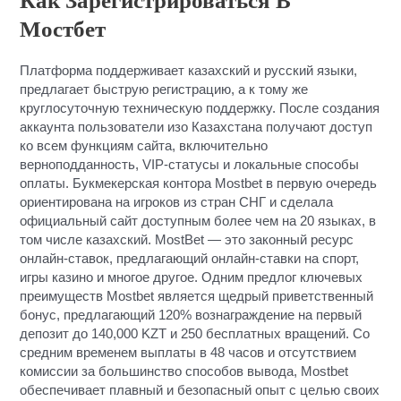
Как Зарегистрироваться В
Мостбет
Платформа поддерживает казахский и русский языки,
предлагает быструю регистрацию, а к тому же
круглосуточную техническую поддержку. После создания
аккаунта пользователи изо Казахстана получают доступ
ко всем функциям сайта, включительно
верноподданность, VIP-статусы и локальные способы
оплаты. Букмекерская контора Mostbet в первую очередь
ориентирована на игроков из стран СНГ и сделала
официальный сайт доступным более чем на 20 языках, в
том числе казахский. MostBet — это законный ресурс
онлайн-ставок, предлагающий онлайн-ставки на спорт,
игры казино и многое другое. Одним предлог ключевых
преимуществ Mostbet является щедрый приветственный
бонус, предлагающий 120% вознаграждение на первый
депозит до 140,000 KZT и 250 бесплатных вращений. Со
средним временем выплаты в 48 часов и отсутствием
комиссии за большинство способов вывода, Mostbet
обеспечивает плавный и безопасный опыт с целью своих