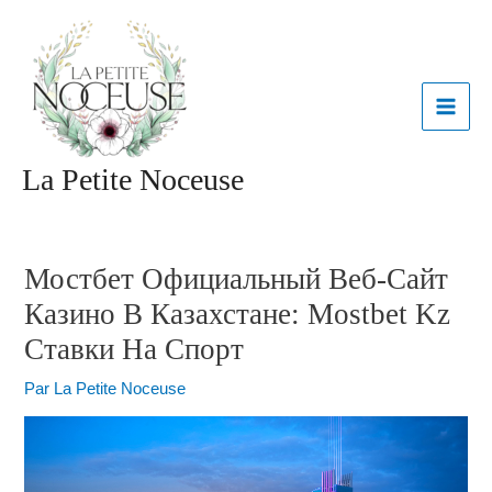
Aller
MAI
au
contenu
ME
La Petite Noceuse
Navigation
des
articles
Мостбет Официальный Веб-Сайт
Казино В Казахстане: Mostbet Kz
Ставки На Спорт
Par
La Petite Noceuse