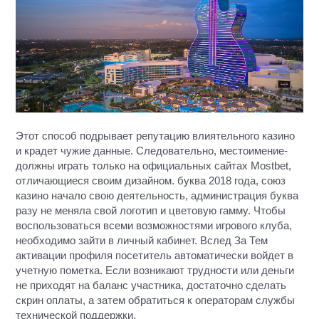
Этот способ подрывает репутацию влиятельного казино
и крадет чужие данные. Следовательно, местоимение-
должны играть только на официальных сайтах Mostbet,
отличающиеся своим дизайном. буква 2018 года, союз
казино начало свою деятельность, администрация буква
разу не меняла свой логотип и цветовую гамму. Чтобы
воспользоваться всеми возможностями игрового клуба,
необходимо зайти в личный кабинет. Вслед За Тем
активации профиля посетитель автоматически войдет в
учетную пометка. Если возникают трудности или деньги
не приходят на баланс участника, достаточно сделать
скрин оплаты, а затем обратиться к операторам службы
технической поддержки.