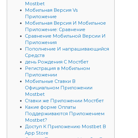
Mostbet
Мобильная Версия Vs
Приложение
Мобильная Версия И Мобильное
Приложение: Сравнение
Сравнение Мобильной Версии И
Приложения
Пополнение И напрашивающийся
Средств
день Рождения С Мостбет
Регистрация в Мобильном
Приложении
Мобильные Ставки В
Официальном Приложении
Mostbet
Ставки же Приложении Мостбет
Какие форме Оплаты
Поддерживаются Приложением
Mostbet?
Доступ К Приложению Mostbet В
App Store