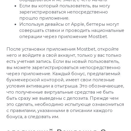
Если вы который пользователь, вы могу
зарегистрироваться непосредственно
прошло приложение.
Используя девайсы от Apple, беттеры могут
совершать ставки и проводить национальные
операции через приложение Mostbet.
После установки приложения Mostbet, откройте
него и войдите а свой аккаунт, только у вас только
есть учетная запись. Если вы новый пользователь,
вы можете зарегистрироваться непосредственно
через приложение. Каждый бонус, предлагаемый
букмекерской конторой, имеет свои полезные
условия активации а отыгрыша. Это обозначающее,
что полученные виртуальные средства не быть
быть сразу же выведены с депозита. Прежде чем
это сделать, необходимо испытующе ознакомиться
с правилами, указанными в описании каждого
бонуса, а следовать им.