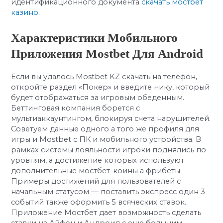
идентификационного документа
скачать мостбет
казино
.
Характеристики Мобильного
Приложения Mostbet Для Android
Если вы удалось Mostbet KZ скачать на телефон,
откройте раздел «Покер» и введите нику, который
будет отображаться за игровым обеденным.
Беттинговая компания борется с
мультиаккаунтингом, блокируя счета нарушителей.
Советуем данные одного а того же профиля для
игры и Mostbet с ПК и мобильного устройства. В
рамках системы лояльности игроки поднялись по
уровням, а достижение которых используют
дополнительные мостбет-коины а фрибеты.
Примеры достижений для пользователей с
начальным статусом — поставить экспресс один 3
событий также оформить 5 всяческих ставок.
Приложение Мостбет дает возможность сделать
ставки на Айфон и Андроид с еще большим