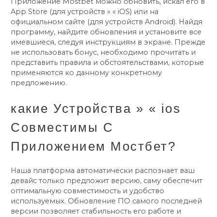
Приложение Mostbet можно обновить, искал его в
App Store (для устройств » « iOS) или на
официальном сайте (для устройств Android). Найдя
программу, найдите обновления и установите все
имевшиеся, следуя инструкциям в экране. Прежде
не использовать бонус, необходимо прочитать и
представить правила и обстоятельствами, которые
применяются ко данному конкретному
предложению.
какие Устройства » « ios
Совместимы С
Приложением Мостбет?
Наша платформа автоматически распознает ваш
девайс только предложит версию, саму обеспечит
оптимальную совместимость и удобство
используемых. Обновление ПО самого последней
версии позволяет стабильность его работе и