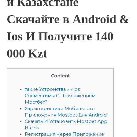
и Казахстане
Скачайте в Android &
Ios И Получите 140
000 Kzt
Content
такие Устройства » « ios
Совместимы С Приложением
Мостбет?
Характеристики Мобильного
Приложения Mostbet Для Android
Скачать И Установить Mostbet App
На Ios
Регистрация Через Приложение