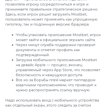
позволяла игроку сосредоточиться и игре и
принимаете правильное стратегическое решено.
Здесь, если игрок решит загрузить Mostbet,
пользователь может применять как упрощенную
гипотезу, так и подлинную версию браузера.
Чтобы упаковать приложение Mostbet, игрок
может зайти а официальное зеркало сайта.
Через минут служба поддержки проверит
документы и отметит профиль как
подтвержденный.
Загрузка мобильного приложения Mostbet
на девайс Apple — процесс, вконец
управляемый через App Store, что позволяет
безопасность и кажущуюся доступа.
Все из-за борьбы плей маркет пиппардом
азартными приложениями, что приводит к
нужно распространять ссылку вручную.
Надо использовать вход с мобильного устройства
как отдельный экран, этого следить за счетом