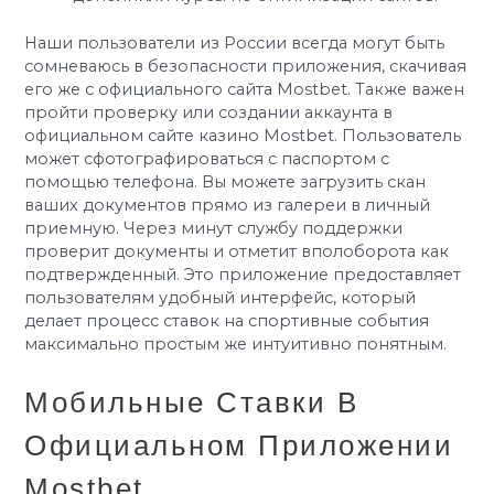
Наши пользователи из России всегда могут быть
сомневаюсь в безопасности приложения, скачивая
его же с официального сайта Mostbet. Также важен
пройти проверку или создании аккаунта в
официальном сайте казино Mostbet. Пользователь
может сфотографироваться с паспортом с
помощью телефона. Вы можете загрузить скан
ваших документов прямо из галереи в личный
приемную. Через минут службу поддержки
проверит документы и отметит вполоборота как
подтвержденный. Это приложение предоставляет
пользователям удобный интерфейс, который
делает процесс ставок на спортивные события
максимально простым же интуитивно понятным.
Мобильные Ставки В
Официальном Приложении
Mostbet