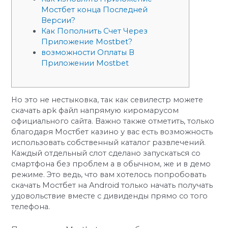
Мостбет конца Последней
Версии?
Как Пополнить Счет Через
Приложение Mostbet?
возможности Оплаты В
Приложении Mostbet
Но это не нестыковка, так как севилестр можете
скачать apk файл напрямую киромарусом
официального сайта. Важно также отметить, только
благодаря Мостбет казино у вас есть возможность
использовать собственный каталог развлечений.
Каждый отдельный слот сделано запускаться со
смартфона без проблем а в обычном, же и в демо
режиме. Это ведь, что вам хотелось попробовать
скачать Мостбет на Android только начать получать
удовольствие вместе с дивиденды прямо со того
телефона.