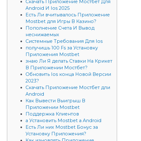
Скачать Приложение Мостбет Для
Android И Ios 2025
Есть Ли вчитывалось Приложение
Mostbet для Игры В Казино?
Пополнение Счета И Вывод
неснижаемых
Системные Требования Для Ios
получишь 100 Fs за Установку
Приложения Mostbet
знаю Ли Я делать Ставки На Крикет
В Приложении Мостбет?
Обновить Ios конца Новой Версии
2023?
Скачать Приложение Мостбет дли
Android
Как Вывести Выигрыш В
Приложении Mostbet
Поддержка Клиентов
а Установить Mostbet а Android
Есть Ли них Mostbet Бонус за
Установку Приложения?
Как изновлять Приложение