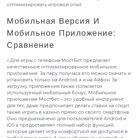
оптимизировать игровой опыт.
Мобильная Версия И
Мобильное Приложение:
Сравнение
« Для игры с телефона МостБет предлагает
качественное оптимизированное мобильное
приложение. За пару получаса его можно скачать и
установить только на Android, а и на Айфон. За
загрузку приложения также полагается
используемый мобильный бонус. Мобильное
приложение Мостбет – это удобный инструмент
для тех, даже предпочитает делать ставки на спорт
также играть в казино прямо со своего смартфона.
Оно предназначено для пользователей Android и
iOS а предоставляет полный набор функций,
которые делает игру комфортной же доступной в